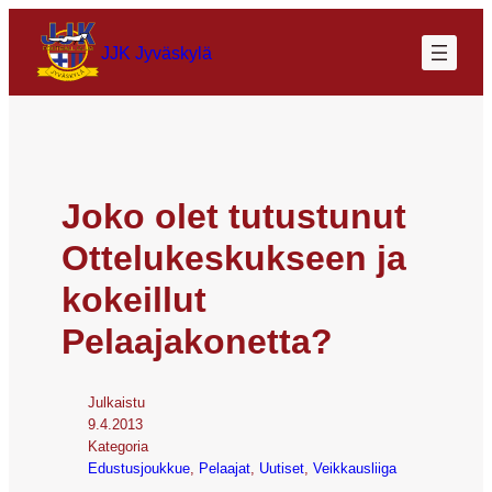
JJK Jyväskylä
Joko olet tutustunut
Ottelukeskukseen ja
kokeillut
Pelaajakonetta?
Julkaistu
9.4.2013
Kategoria
Edustusjoukkue
, 
Pelaajat
, 
Uutiset
, 
Veikkausliiga