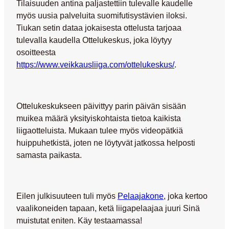
Tilaisuuden antina paljastettiin tulevalle kaudelle
myös uusia palveluita suomifutisystävien iloksi.
Tiukan setin dataa jokaisesta ottelusta tarjoaa
tulevalla kaudella Ottelukeskus, joka löytyy
osoitteesta
https://www.veikkausliiga.com/ottelukeskus/
.
Ottelukeskukseen päivittyy parin päivän sisään
muikea määrä yksityiskohtaista tietoa kaikista
liigaotteluista. Mukaan tulee myös videopätkiä
huippuhetkistä, joten ne löytyvät jatkossa helposti
samasta paikasta.
Eilen julkisuuteen tuli myös
Pelaajakone
, joka kertoo
vaalikoneiden tapaan, ketä liigapelaajaa juuri Sinä
muistutat eniten. Käy testaamassa!