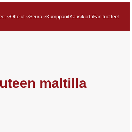
eet
Ottelut
Seura
Kumppanit
Kausikortti
Fanituotteet
teen maltilla