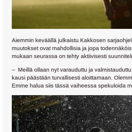
Aiemmin keväällä julkaistu Kakkosen sarjaohjel
muutokset ovat mahdollisia ja jopa todennäköisi
mukaan seurassa on tehty aktiivisesti suunnite
– Meillä ollaan nyt varauduttu ja valmistauduttu 
kausi päästään turvallisesti aloittamaan. Olemme
Emme halua siis tässä vaiheessa spekuloida mahd