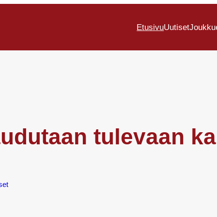
Etusivu
Uutiset
Joukku
udutaan tulevaan kau
set