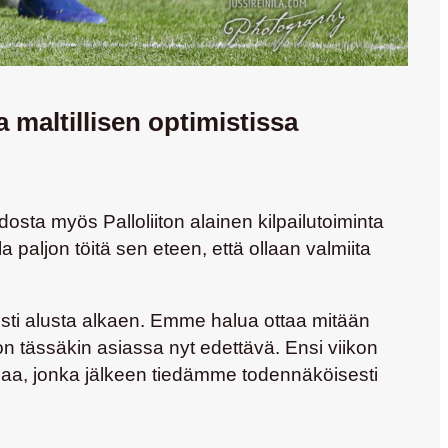
maltillisen optimistissa
osta myös Palloliiton alainen kilpailutoiminta
a paljon töitä sen eteen, että ollaan valmiita
viisti alusta alkaen. Emme halua ottaa mitään
on tässäkin asiassa nyt edettävä. Ensi viikon
siaa, jonka jälkeen tiedämme todennäköisesti