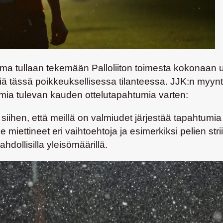
ma tullaan tekemään Palloliiton toimesta kokonaan uu
ä tässä poikkeuksellisessa tilanteessa. JJK:n myynti
lmia tulevan kauden ottelutapahtumia varten:
siihen, että meillä on valmiudet järjestää tapahtumia 
 miettineet eri vaihtoehtoja ja esimerkiksi pelien s
ollisilla yleisömäärillä.