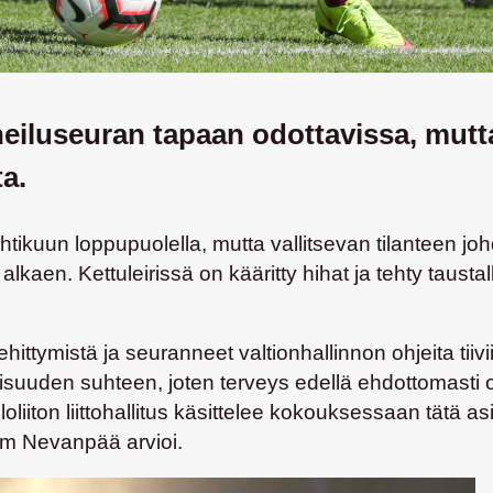
luseuran tapaan odottavissa, mutta 
a.
tikuun loppupuolella, mutta vallitsevan tilanteen johd
lkaen. Kettuleirissä on kääritty hihat ja tehty taustall
ehittymistä ja seuranneet valtionhallinnon ohjeita tii
llisuuden suhteen, joten terveys edellä ehdottomasti 
iiton liittohallitus käsittelee kokouksessaan tätä a
m Nevanpää
arvioi.