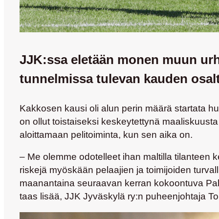
JJK:ssa eletään monen muun urhei
tunnelmissa tulevan kauden osalt
Kakkosen kausi oli alun perin määrä startata huh
on ollut toistaiseksi keskeytettynä maaliskuusta a
aloittamaan pelitoiminta, kun sen aika on.
– Me olemme odotelleet ihan maltilla tilanteen k
riskejä myöskään pelaajien ja toimijoiden turva
maanantaina seuraavan kerran kokoontuva Pallol
taas lisää, JJK Jyväskylä ry:n puheenjohtaja
To