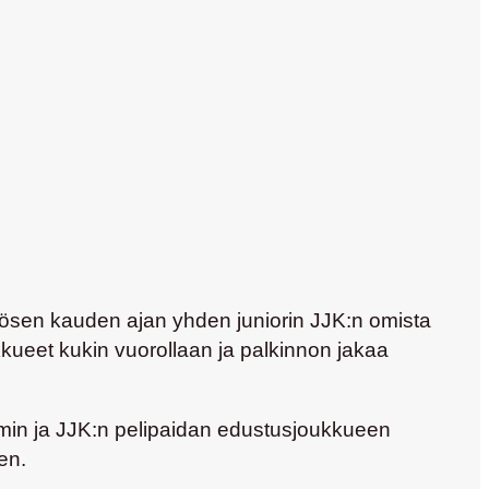
ösen kauden ajan yhden juniorin JJK:n omista
ukkueet kukin vuorollaan ja palkinnon jakaa
plomin ja JJK:n pelipaidan edustusjoukkueen
en.