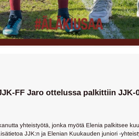
K-FF Jaro ottelussa palkittiin JJK-
nutta yhteistyötä, jonka myötä Elenia palkitsee kuuk
Lisätietoa JJK:n ja Elenian Kuukauden juniori -yhtei