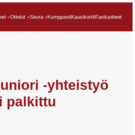
eet
Ottelut
Seura
Kumppanit
Kausikortti
Fanituotteet
niori -yhteistyö
 palkittu