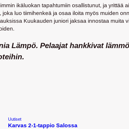
simmin ikäluokan tapahtumiin osallistunut, ja yrittää
 joka luo tiimihenkeä ja osaa iloita myös muiden onn
nauksissa Kuukauden juniori jaksaa innostaa muita vie
oiden.
nia
Lämpö. Pelaajat hankkivat lämmön
oteihin.
Uutiset
Karvas 2-1-tappio Salossa