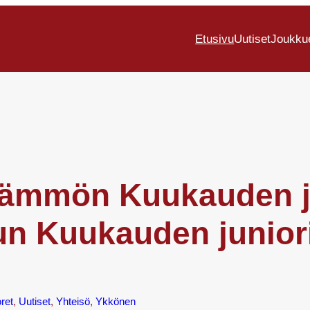
Etusivu
Uutiset
Joukku
Lämmön Kuukauden ju
un Kuukauden juniori
ret
, 
Uutiset
, 
Yhteisö
, 
Ykkönen