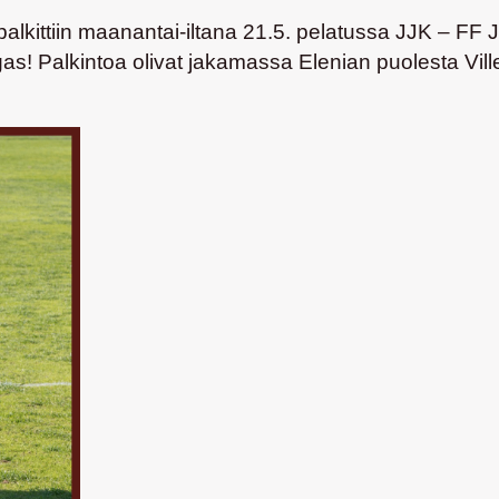
ittiin maanantai-iltana 21.5. pelatussa JJK – FF J
gas
! Palkintoa olivat jakamassa Elenian puolesta
Vil