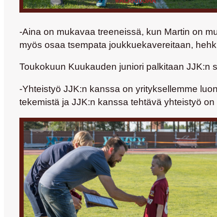
-Aina on mukavaa treeneissä, kun Martin on muka
myös osaa tsempata joukkuekavereitaan, hehk
Toukokuun Kuukauden juniori palkitaan JJK:n se
-Yhteistyö JJK:n kanssa on yrityksellemme luonn
tekemistä ja JJK:n kanssa tehtävä yhteistyö on 