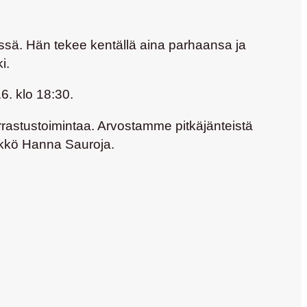
issä. Hän tekee kentällä aina parhaansa ja
i
.
6. klo 18:30.
arrastustoimintaa. Arvostamme pitkäjänteistä
ikkö
Hanna Sauroja
.