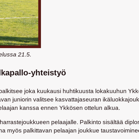
telussa 21.5.
lkapallo-yhteistyö
alkitsee joka kuukausi huhtikuusta lokakuuhun Ykk
ttavan juniorin valitsee kasvattajaseuran ikäluokkajo
laajan kanssa ennen Ykkösen ottelun alkua.
i harrastejoukkueen pelaajalle. Palkinto sisältää di
 aina myös palkittavan pelaajan joukkue taustavoimine