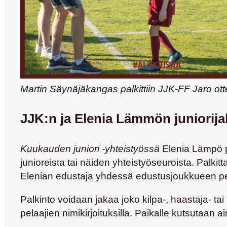
Martin Säynäjäkangas palkittiin JJK-FF Jaro ot
JJK:n ja Elenia Lämmön juniorija
Kuukauden juniori -yhteistyössä
Elenia Lämpö p
junioreista tai näiden yhteistyöseuroista. Palki
Elenian edustaja yhdessä edustusjoukkueen pe
Palkinto voidaan jakaa joko kilpa-, haastaja- ta
pelaajien nimikirjoituksilla. Paikalle kutsutaan