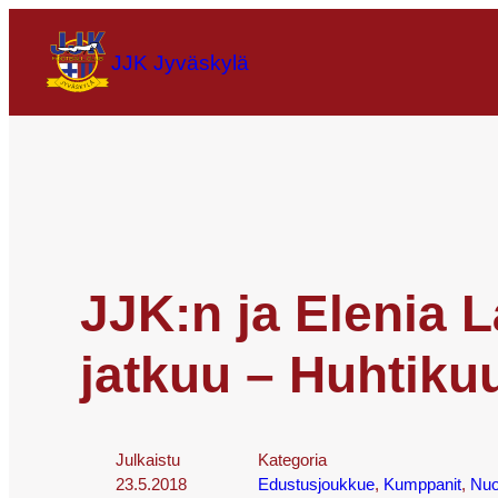
JJK Jyväskylä
JJK:n ja Elenia 
jatkuu – Huhtiku
Julkaistu
Kategoria
23.5.2018
Edustusjoukkue
, 
Kumppanit
, 
Nuo