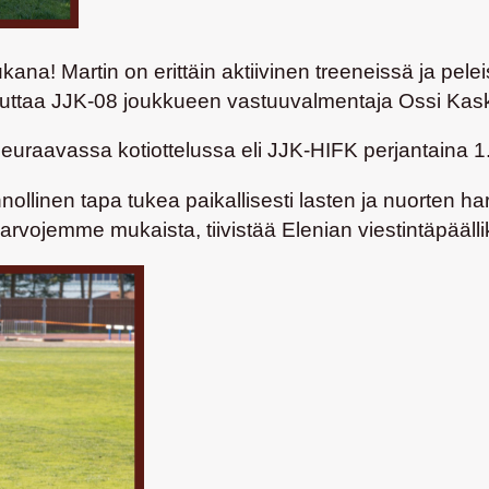
na! Martin on erittäin aktiivinen treeneissä ja pele
uttaa JJK-08 joukkueen vastuuvalmentaja
Ossi Kask
uraavassa kotiottelussa eli JJK-HIFK perjantaina 1.
ollinen tapa tukea paikallisesti lasten ja nuorten h
arvojemme mukaista, tiivistää Elenian viestintäpääll