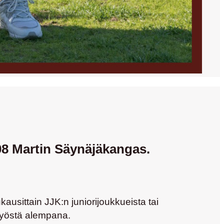
08 Martin Säynäjäkangas.
ausittain JJK:n juniorijoukkueista tai
styöstä alempana.