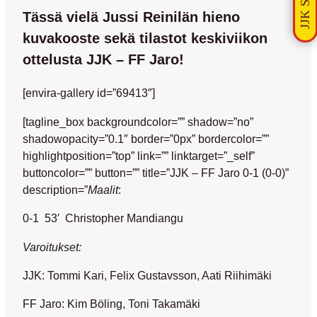
Tässä vielä Jussi Reinilän hieno
kuvakooste sekä tilastot keskiviikon
ottelusta JJK – FF Jaro!
[envira-gallery id=”69413″]
[tagline_box backgroundcolor=”” shadow=”no”
shadowopacity=”0.1″ border=”0px” bordercolor=””
highlightposition=”top” link=”” linktarget=”_self”
buttoncolor=”” button=”” title=”JJK – FF Jaro 0-1 (0-0)”
description=”
Maalit
:
0-1 53′ Christopher Mandiangu
Varoitukset:
JJK: Tommi Kari, Felix Gustavsson, Aati Riihimäki
FF Jaro: Kim Böling, Toni Takamäki