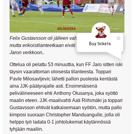
Felix Gustavsson oli jälleen vahva pääpalloissa,
mutta erikoistilanteetkaan eivät maalia tuottaneet FF
Jaron verkkoon..
Ottelua oli pelattu 53 minuuttia, kun FF Jaro sitten iski
täysin vaarattoman oloisesta tilanteesta. Toppari
Pavle Milosavljevic
lähetti pallon puolesta kentästä
aina JJK-päätyrajalle asti. Ensimmäisenä
pelivälineeseen ehti
Anthony Olusanya
, joka syöttö
maalin eteen. JJK-maalivahti
Aati Riihimäki
ja toppari
Gustavsson ehtivät katkaisemaan syötön, mutta pallo
kimposi suoraan
Christopher Manduangulle
, jolla oli
helppo työ ladata 0-1 johtolukemat käytännössä
tyhjään maaliin.