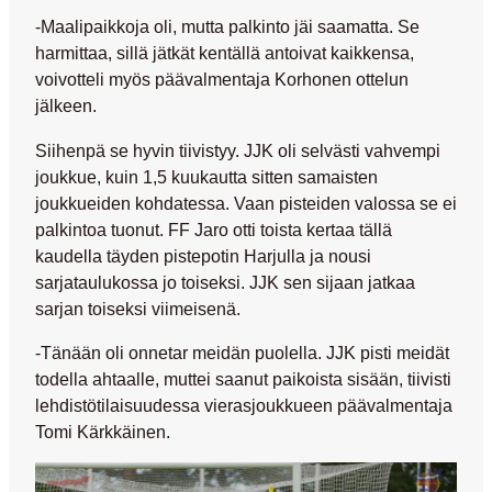
-Maalipaikkoja oli, mutta palkinto jäi saamatta. Se
harmittaa, sillä jätkät kentällä antoivat kaikkensa,
voivotteli myös päävalmentaja Korhonen ottelun
jälkeen.
Siihenpä se hyvin tiivistyy. JJK oli selvästi vahvempi
joukkue, kuin 1,5 kuukautta sitten samaisten
joukkueiden kohdatessa. Vaan pisteiden valossa se ei
palkintoa tuonut. FF Jaro otti toista kertaa tällä
kaudella täyden pistepotin Harjulla ja nousi
sarjataulukossa jo toiseksi. JJK sen sijaan jatkaa
sarjan toiseksi viimeisenä.
-Tänään oli onnetar meidän puolella. JJK pisti meidät
todella ahtaalle, muttei saanut paikoista sisään, tiivisti
lehdistötilaisuudessa vierasjoukkueen päävalmentaja
Tomi Kärkkäinen
.