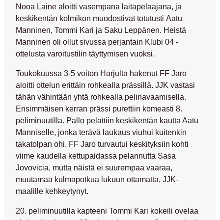
Nooa Laine
aloitti vasempana laitapelaajana, ja
keskikentän kolmikon muodostivat totutusti
Aatu
Manninen
,
Tommi Kari
ja
Saku Leppänen
. Heistä
Manninen oli ollut sivussa perjantain Klubi 04 -
ottelusta varoitustilin täyttymisen vuoksi.
Toukokuussa 3-5 voiton Harjulta hakenut FF Jaro
aloitti ottelun erittäin rohkealla prässillä. JJK vastasi
tähän vähintään yhtä rohkealla pelinavaamisella.
Ensimmäisen kerran prässi purettiin komeasti 8.
peliminuutilla. Pallo pelattiin keskikentän kautta Aatu
Manniselle, jonka terävä laukaus viuhui kuitenkin
takatolpan ohi. FF Jaro turvautui keskityksiin kohti
viime kaudella kettupaidassa pelannutta
Sasa
Jovovicia
, mutta näistä ei suurempaa vaaraa,
muutamaa kulmapotkua lukuun ottamatta, JJK-
maalille kehkeytynyt.
20. peliminuutilla kapteeni Tommi Kari kokeili ovelaa