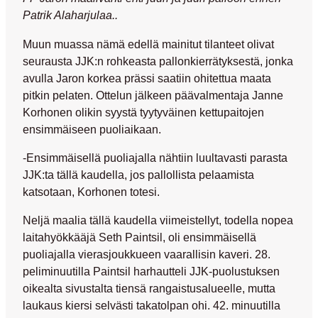
Patrik Alaharjulaa..
Muun muassa nämä edellä mainitut tilanteet olivat
seurausta JJK:n rohkeasta pallonkierrätyksestä, jonka
avulla Jaron korkea prässi saatiin ohitettua maata
pitkin pelaten. Ottelun jälkeen päävalmentaja
Janne
Korhonen
olikin syystä tyytyväinen kettupaitojen
ensimmäiseen puoliaikaan.
-Ensimmäisellä puoliajalla nähtiin luultavasti parasta
JJK:ta tällä kaudella, jos pallollista pelaamista
katsotaan, Korhonen totesi.
Neljä maalia tällä kaudella viimeistellyt, todella nopea
laitahyökkääjä
Seth Paintsil
, oli ensimmäisellä
puoliajalla vierasjoukkueen vaarallisin kaveri. 28.
peliminuutilla Paintsil harhautteli JJK-puolustuksen
oikealta sivustalta tiensä rangaistusalueelle, mutta
laukaus kiersi selvästi takatolpan ohi. 42. minuutilla