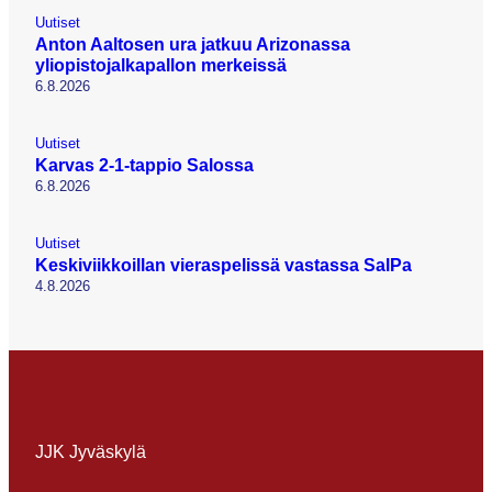
Uutiset
Anton Aaltosen ura jatkuu Arizonassa
yliopistojalkapallon merkeissä
6.8.2026
Uutiset
Karvas 2-1-tappio Salossa
6.8.2026
Uutiset
Keskiviikkoillan vieraspelissä vastassa SalPa
4.8.2026
JJK Jyväskylä