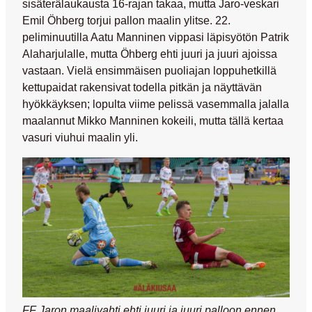
sisäterälaukausta 16-rajan takaa, mutta Jaro-veskari
Emil Öhberg
torjui pallon maalin ylitse. 22.
peliminuutilla Aatu Manninen vippasi läpisyötön
Patrik
Alaharjulalle
, mutta Öhberg ehti juuri ja juuri ajoissa
vastaan. Vielä ensimmäisen puoliajan loppuhetkillä
kettupaidat rakensivat todella pitkän ja näyttävän
hyökkäyksen; lopulta viime pelissä vasemmalla jalalla
maalannut
Mikko Manninen
kokeili, mutta tällä kertaa
vasuri viuhui maalin yli.
FF Jaron maalivahti ehti juuri ja juuri palloon ennen