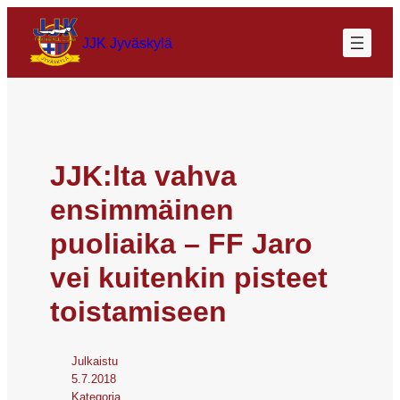
JJK Jyväskylä
JJK:lta vahva
ensimmäinen
puoliaika – FF Jaro
vei kuitenkin pisteet
toistamiseen
Julkaistu
5.7.2018
Kategoria