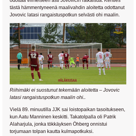
tästä hämmentyneenä maalivahdin aloitetta odottanut
Jovovic latasi rangaistuspotkun selvästi ohi maalin.
Riihimäki ei suostunut tekemään aloitetta – Jovovic
latasi rangaistuspotkun maalin ohi..
Vielä 89. minuutilla JJK sai loistopaikan tasoitukseen,
kun Aatu Manninen keskitti. Takatolpalla oli Patrik
Alaharjula, jonka tökkäyksen Öhberg onnistui
torjumaan tolpan kautta kulmapotkuksi.