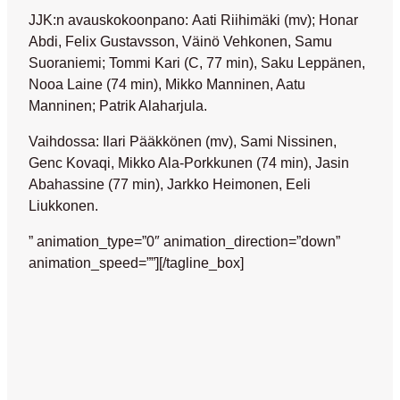
JJK:n avauskokoonpano:
Aati Riihimäki (mv); Honar
Abdi, Felix Gustavsson, Väinö Vehkonen, Samu
Suoraniemi; Tommi Kari (C, 77 min), Saku Leppänen,
Nooa Laine (74 min), Mikko Manninen, Aatu
Manninen; Patrik Alaharjula.
Vaihdossa:
Ilari Pääkkönen (mv), Sami Nissinen,
Genc Kovaqi, Mikko Ala-Porkkunen (74 min), Jasin
Abahassine (77 min), Jarkko Heimonen, Eeli
Liukkonen.
” animation_type=”0″ animation_direction=”down”
animation_speed=””][/tagline_box]