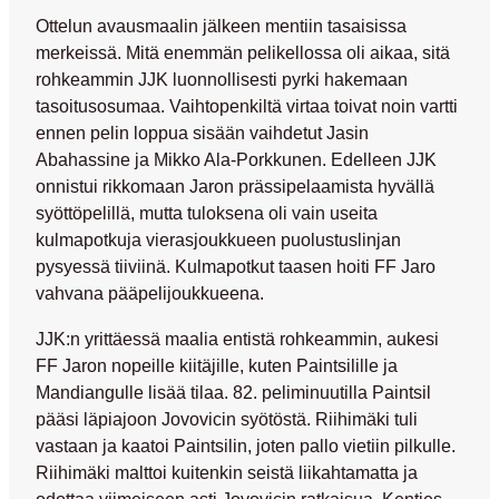
Ottelun avausmaalin jälkeen mentiin tasaisissa
merkeissä. Mitä enemmän pelikellossa oli aikaa, sitä
rohkeammin JJK luonnollisesti pyrki hakemaan
tasoitusosumaa. Vaihtopenkiltä virtaa toivat noin vartti
ennen pelin loppua sisään vaihdetut
Jasin
Abahassine
ja
Mikko Ala-Porkkunen
. Edelleen JJK
onnistui rikkomaan Jaron prässipelaamista hyvällä
syöttöpelillä, mutta tuloksena oli vain useita
kulmapotkuja vierasjoukkueen puolustuslinjan
pysyessä tiiviinä. Kulmapotkut taasen hoiti FF Jaro
vahvana pääpelijoukkueena.
JJK:n yrittäessä maalia entistä rohkeammin, aukesi
FF Jaron nopeille kiitäjille, kuten Paintsilille ja
Mandiangulle lisää tilaa. 82. peliminuutilla Paintsil
pääsi läpiajoon Jovovicin syötöstä. Riihimäki tuli
vastaan ja kaatoi Paintsilin, joten pallo vietiin pilkulle.
Riihimäki malttoi kuitenkin seistä liikahtamatta ja
odottaa viimeiseen asti Jovovicin ratkaisua. Kenties