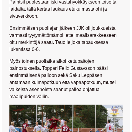
Paintsil puolestaan iski vastahyökkäykseen toiselta
laidalta, tällä kertaa laukaus etukulmasta ohi ja
sivuverkkoon.
Ensimmäisen puoliajan jälkeen JJK oli joukkueista
varmasti tyytymättömämpi, ettei maalisarakkeeseen
oltu merkintöjä saatu. Tauolle joka tapauksessa
lukemissa 0-0.
Myös toinen puoliaika alkoi kettupaitojen
painostuksella. Toppari
Felix Gustavsson
pääsi
ensimmäisenä palloon sekä Saku Leppäsen
antamaan kulmapotkuun että vapaapotkuun, muttei
vaikeista asennoista saanut palloa ohjattua
maalipuiden väliin.