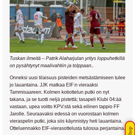
Tuskan ilmeitä – Patrik Alaharjulan yritys loppuhetkillä
on pysähtynyt maalivahtiin ja tolppaan..
Onneksi uusi tilaisuus pisteiden metsästämiseen tulee
jo lauantaina. JJK matkaa EIF:n vieraaksi
Tammisaareen. Kolmen kotiottelun putki on nyt
takana, ja se tuotti neljä pistettä; tasapeli Klubi 04:ää
vastaan, upea voitto KPV:stä sekä eilinen tappio FF
Jarolle. Seuraavaksi edessä on vuorostaan kolmen
vieraspelin putki, joka siis käynnistyy heti lauantaina.
Otteluennakko EIF-vierasottelusta tulossa perjantaina.