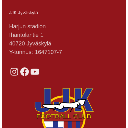
JJK Jyväskylä
Harjun stadion
Ihantolantie 1
40720 Jyväskylä
Y-tunnus: 1647107-7
Instagram
Facebook
YouTube