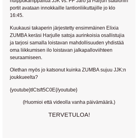
huippukamppailua JJK vs. FF Jaro ja Harjun stadionin
portit avataan innokkaille lantionliikuttajille jo klo
16:45.
Kuukausi takaperin järjestetty ensimmäinen Elixia
ZUMBA keräsi Harjulle satoja aurinkoisia osallistujia
ja tarjosi samalla loistavan mahdollisuuden yhdistää
oma liikkumisen ilo loistavan jalkapalloviihteen
seuraamiseen.
Olethan myös jo katsonut kuinka ZUMBA sujuu JJK:n
joukkueelta?
{youtube}tICtsft5C0E{/youtube}
(Huomioi että videolla vanha päivämäärä.)
TERVETULOA!