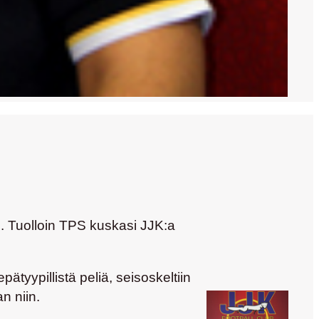
. Tuolloin TPS kuskasi JJK:a
pätyypillistä peliä, seisoskeltiin
n niin.