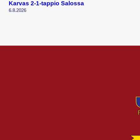
Karvas 2-1-tappio Salossa
6.8.2026