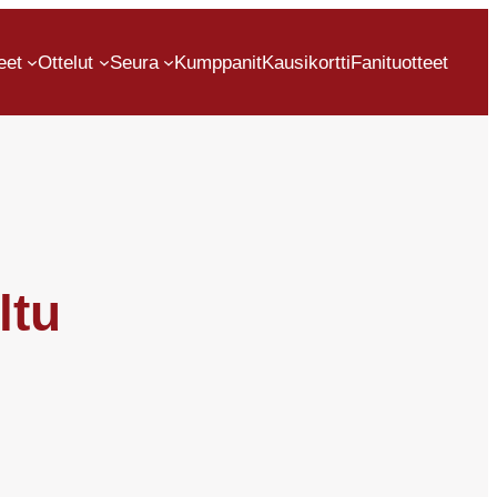
eet
Ottelut
Seura
Kumppanit
Kausikortti
Fanituotteet
ltu