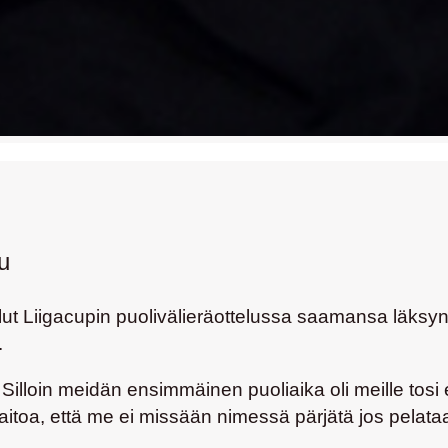
u
ut Liigacupin puolivälieräottelussa saamansa läksyn
.
ä. Silloin meidän ensimmäinen puoliaika oli meille tosi e
lötaitoa, että me ei missään nimessä pärjätä jos pelataa