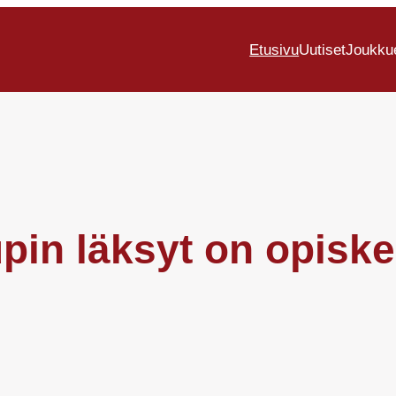
Etusivu
Uutiset
Joukku
pin läksyt on opiske