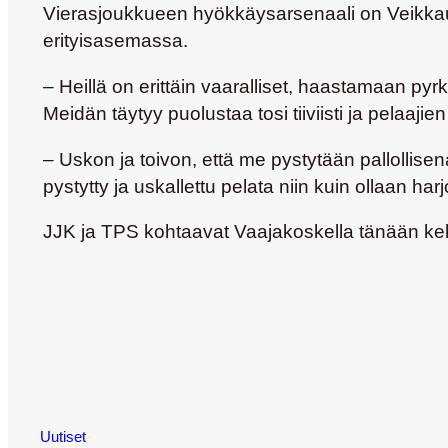
Vierasjoukkueen hyökkäysarsenaali on Veikkausl
erityisasemassa.
– Heillä on erittäin vaaralliset, haastamaan pyr
Meidän täytyy puolustaa tosi tiiviisti ja pelaaj
– Uskon ja toivon, että me pystytään pallolli
pystytty ja uskallettu pelata niin kuin ollaan har
JJK ja TPS kohtaavat Vaajakoskella tänään kel
Uutiset