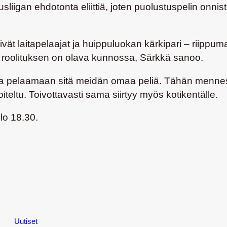
iigan ehdotonta eliittiä, joten puolustuspelin onni
kivät laitapelaajat ja huippuluokan kärkipari – riippu
ien roolituksen on olava kunnossa, Särkkä sanoo.
sena pelaamaan sitä meidän omaa peliä. Tähän menne
joiteltu. Toivottavasti sama siirtyy myös kotikentälle.
lo 18.30.
Uutiset