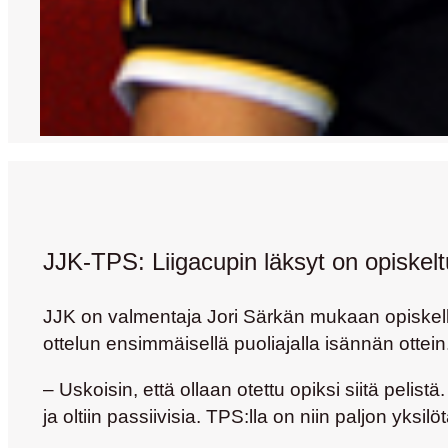
JJK-TPS: Liigacupin läksyt on opiskelt
JJK on valmentaja Jori Särkän mukaan opiskell
ottelun ensimmäisellä puoliajalla isännän ottein
– Uskoisin, että ollaan otettu opiksi siitä pelist
ja oltiin passiivisia. TPS:lla on niin paljon yksi