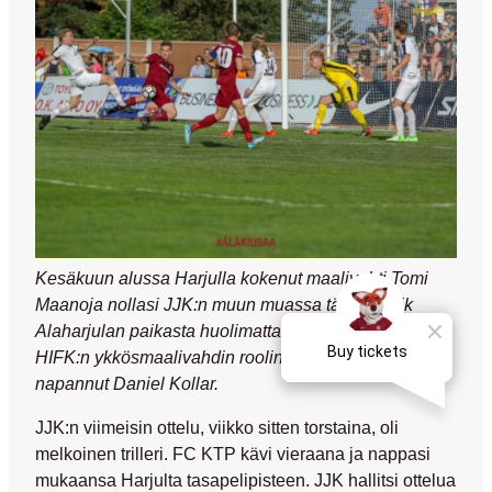
Kesäkuun alussa Harjulla kokenut maalivahti Tomi
Maanoja nollasi JJK:n muun muassa tästä Patrik
Alaharjulan paikasta huolimatta. Viime otteluissa
HIFK:n ykkösmaalivahdin roolin on kuitenkin
napannut Daniel Kollar.
JJK:n viimeisin ottelu, viikko sitten torstaina, oli
melkoinen trilleri. FC KTP kävi vieraana ja nappasi
mukaansa Harjulta tasapelipisteen. JJK hallitsi ottelua