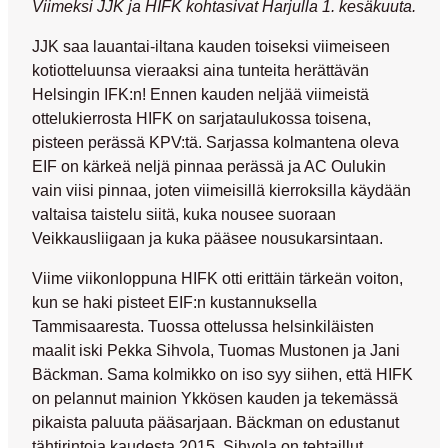
Viimeksi JJK ja HIFK kohtasivat Harjulla 1. kesäkuuta.
JJK saa lauantai-iltana kauden toiseksi viimeiseen
kotiotteluunsa vieraaksi aina tunteita herättävän
Helsingin IFK:n! Ennen kauden neljää viimeistä
ottelukierrosta HIFK on sarjataulukossa toisena,
pisteen perässä KPV:tä. Sarjassa kolmantena oleva
EIF on kärkeä neljä pinnaa perässä ja AC Oulukin
vain viisi pinnaa, joten viimeisillä kierroksilla käydään
valtaisa taistelu siitä, kuka nousee suoraan
Veikkausliigaan ja kuka pääsee nousukarsintaan.
Viime viikonloppuna HIFK otti erittäin tärkeän voiton,
kun se haki pisteet EIF:n kustannuksella
Tammisaaresta. Tuossa ottelussa helsinkiläisten
maalit iski
Pekka Sihvola
,
Tuomas Mustonen
ja
Jani
Bäckman
. Sama kolmikko on iso syy siihen, että HIFK
on pelannut mainion Ykkösen kauden ja tekemässä
pikaista paluuta pääsarjaan. Bäckman on edustanut
tähtirintoja kaudesta 2015. Sihvola on tehtaillut