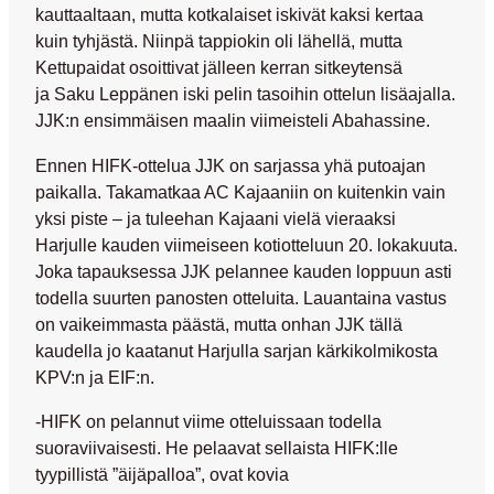
kauttaaltaan, mutta kotkalaiset iskivät kaksi kertaa
kuin tyhjästä. Niinpä tappiokin oli lähellä, mutta
Kettupaidat osoittivat jälleen kerran sitkeytensä
ja
Saku Leppänen
iski pelin tasoihin ottelun lisäajalla.
JJK:n ensimmäisen maalin viimeisteli Abahassine.
Ennen HIFK-ottelua JJK on sarjassa yhä putoajan
paikalla. Takamatkaa AC Kajaaniin on kuitenkin vain
yksi piste – ja tuleehan Kajaani vielä vieraaksi
Harjulle kauden viimeiseen kotiotteluun 20. lokakuuta.
Joka tapauksessa JJK pelannee kauden loppuun asti
todella suurten panosten otteluita. Lauantaina vastus
on vaikeimmasta päästä, mutta onhan JJK tällä
kaudella jo kaatanut Harjulla sarjan kärkikolmikosta
KPV:n ja EIF:n.
-HIFK on pelannut viime otteluissaan todella
suoraviivaisesti. He pelaavat sellaista HIFK:lle
tyypillistä ”äijäpalloa”, ovat kovia