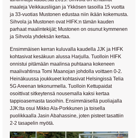
maaleja Veikkausliigan ja Ykkösen tasoilla 15 vuotta
ja 33-vuotias Mustonen edustaa niin ikään kokemusta.
Sihvola ja Mustonen ovat HIFK:n tämän kauden
parhaat maalintekijät; Mustonen on osunut kymmenen
ja Sihvola yhdeksän kertaa.
Ensimmäisen kerran kuluvalla kaudella JJK ja HIFK
kohtasivat kesäkuun alussa Harjulla. Tuolloin HIFK
onnistui pitämään maalinsa puhtaana kokeneen
maalivahtinsa
Tomi Maanojan
johdolla voittaen 0-2.
Heinäkuussa joukkueet kohtasivat Helsingissä Telia
5G Areenan tekonurmella. Tuolloin Kettupaidat
osoittivat sitkeytensä nousemalla kaksi kertaa
tappioasemasta tasoihin. Ensimmäisellä puoliajalla
JJK:lta osui
Mikko Ala-Porkkunen
ja toisella
puolikkaalla
Jasin Abahassine
, joten pisteet tasattiin
2-2 tasapelin myötä.