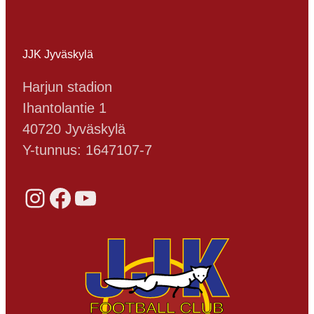
JJK Jyväskylä
Harjun stadion
Ihantolantie 1
40720 Jyväskylä
Y-tunnus: 1647107-7
Instagram
Facebook
YouTube