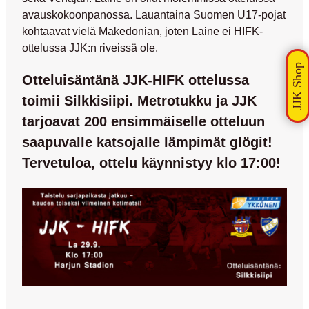
avauskokoonpanossa. Lauantaina Suomen U17-pojat
kohtaavat vielä Makedonian, joten Laine ei HIFK-
ottelussa JJK:n riveissä ole.
Otteluisäntänä JJK-HIFK ottelussa
toimii Silkkisiipi. Metrotukku ja JJK
tarjoavat 200 ensimmäiselle otteluun
saapuvalle katsojalle lämpimät glögit!
Tervetuloa, ottelu käynnistyy klo 17:00!