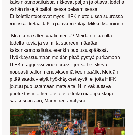
kaksinkamppailuissa, rikkovat paljon ja ottavat todella
vähän riskejä pallollisessa pelaamisessa.
Erikoistilanteet ovat myös HIFK:n otteluissa suuressa
roolissa, tietää JJK:n päävalmentaja
Mikko Manninen
.
-Mitä tämä sitten vaatii meiltä? Meidän pitää olla
todella kovia ja valmiita suureen määrään
kaksinkamppailuita, etenkin puolustuspäässä.
Hyökkäyssuuntaan meidän pitää pystyä purkamaan
HIFK:n aggressiivinen prässi, jonka he iskevät
nopeasti pallonmenetyksen jälkeen päälle. Meidän
pitää saada vietyä hyökkäykset syvälle, jotta HIFK
joutuu puolustamaan matalalta. Niin vakuuttava
puolustuslinja heillä ei ole, etteikö maalipaikkoja
saataisi aikaan, Manninen analysoi.