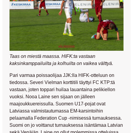
Taas on miestä maassa. HIFK:ta vastaan
kaksinkamppailuilta ja kolhuilta on vaikea välttyä.
Pari varmaa poissaolijaa JJK:lla HIFK-otteluun on
tiedossa.
Severi Vielman
korttitili täyttyi FC KTP:tä
vastaan, joten toppari huilaa lauantaina pelikiellon
vuoksi.
Nooa Laine
sen sijaan on jälleen
maajoukkuereissulla. Suomen U17-pojat ovat
Latviassa valmistautumassa EM-karsintoihin
pelaamalla Federation Cup -nimisessä turnauksessa.
Suomi on jo voittanut turnauksessa isäntämaa Latvian
sekä Venäjän. Laine on ollut molemmissa otteluissa