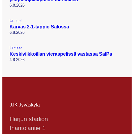
6.8.2026
Uutiset
Karvas 2-1-tappio Salossa
6.8.2026
Uutiset
Keskiviikkoillan vieraspelissä vastassa SalPa
4.8.2026
JJK Jyväskylä
Harjun stadion
Ihantolantie 1