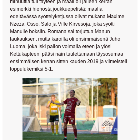
minuuttia tuli täyteen ja maali oli jälleen kerran
esimerkki hienosta joukkuepelistä: maalia
edeltävässä syöttelyketjussa olivat mukana
Maxime
Nzeza
, Osso, Salo ja
Ville Kirvesoja
, joka syötti
Manulle boksiin. Romana sai torjuttua Manun
laukauksen, mutta karoilla oli ensimmäisenä
Juho
Luoma
, joka iski pallon voimalla eteen ja ylös!
Kettukapteeni pääsi näin tuulettamaan täysosumaa
ensimmäisen kerran sitten kauden 2019 ja viimeisteli
loppulukemiksi 5-1.