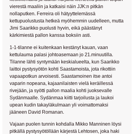
vierestä maaliin ja katkaisi näin JJK:n pitkän
nollaputken. Ferreira oli hätyyttelemässä
kettupuolustusta hetkeä myöhemmin uudelleen, mutta
Jimi Saarikko
puolusti hyvin, eikä päästänyt
kärkimiestä pallon kanssa boksiin asti.
1-1-tilanne ei kuitenkaan kestänyt kauan, vaan
kettulauma palasi johtoasemaan jo 21.minuutilla.
Tilanne lähti syntymään keskialueelta, kun Saarikko
laittoi pystysyötön kohti Saastamoista, jota rikottiin
vapaapotkun arvoisesti. Saastamoinen itse antoi
vaparin nopeana, kajaanilaisten vielä keräillessä
rivejään, ja syötti pallon maalia kohti juoksevalle
Sydänmaalle. Sydänmaa kiitti tarjoilusta ja laukoi
upean kudin takayläkulmaan yli voimattomaksi
jääneen
David Romanan
.
Vajaan puolen tunnin kohdalla
Mikko Manninen
löysi
pitkällä pystysyötöllään kärjestä Lehtosen, joka haki