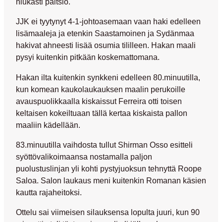
niukasti paitsio.
JJK ei tyytynyt 4-1-johtoasemaan vaan haki edelleen
lisämaaleja ja etenkin Saastamoinen ja Sydänmaa
hakivat ahneesti lisää osumia tililleen. Hakan maali
pysyi kuitenkin pitkään koskemattomana.
Hakan ilta kuitenkin synkkeni edelleen 80.minuutilla,
kun komean kaukolaukauksen maalin perukoille
avauspuolikkaalla kiskaissut Ferreira otti toisen
keltaisen kokeiltuaan tällä kertaa kiskaista pallon
maaliin kädellään.
83.minuutilla vaihdosta tullut
Shirman Osso
esitteli
syöttövalikoimaansa nostamalla paljon
puolustuslinjan yli kohti pystyjuoksun tehnyttä
Roope
Saloa
. Salon laukaus meni kuitenkin Romanan käsien
kautta rajaheitoksi.
Ottelu sai viimeisen silauksensa lopulta juuri, kun 90