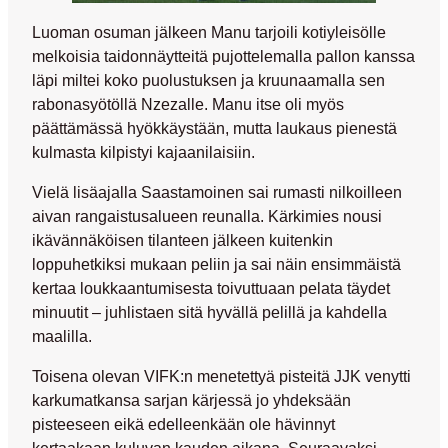
Luoman osuman jälkeen Manu tarjoili kotiyleisölle
melkoisia taidonnäytteitä pujottelemalla pallon kanssa
läpi miltei koko puolustuksen ja kruunaamalla sen
rabonasyötöllä Nzezalle. Manu itse oli myös
päättämässä hyökkäystään, mutta laukaus pienestä
kulmasta kilpistyi kajaanilaisiin.
Vielä lisäajalla Saastamoinen sai rumasti nilkoilleen
aivan rangaistusalueen reunalla. Kärkimies nousi
ikävännäköisen tilanteen jälkeen kuitenkin
loppuhetkiksi mukaan peliin ja sai näin ensimmäistä
kertaa loukkaantumisesta toivuttuaan pelata täydet
minuutit – juhlistaen sitä hyvällä pelillä ja kahdella
maalilla.
Toisena olevan VIFK:n menetettyä pisteitä JJK venytti
karkumatkansa sarjan kärjessä jo yhdeksään
pisteeseen eikä edelleenkään ole hävinnyt