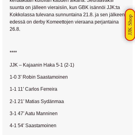
kertaakaan kuluvan kauden aikana. Seuraavaksi
suunta on jälleen vieraisiin, kun GBK isännöi JJK:ta
Kokkolassa tulevana sunnuntaina 21.8. ja sen jälkeen
edessä on derby Komeettojen vieraana perjantaina
26.8.
****
JJK – Kajaanin Haka 5-1 (2-1)
1-0 3’ Robin Saastamoinen
1-1 11’ Carlos Ferreira
2-1 21’ Matias Sydänmaa
3-1 47’ Aatu Manninen
4-1 54’ Saastamoinen