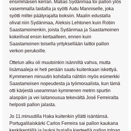
ensimmäisen kerran.
Matias Sydänmaa
toi pallon ylös
vasemmalla laidalla ja syötti
Aatu Manniselle
, joka
syötti miltei päätyrajalta boksiin. Maalin edustalla
olivat niin Sydänmaa,
Aleksis Lehtonen
kuin
Robin
Saastamoinenkin
, joista Sydänmaa ja Saastamoinen
kokeilivat ensin kertaalleen, ennen kuin
Saastamoinen toisella yrityksellään laittoi pallon
verkon perukoille.
Ottelun alku oli muutoinkin isänniltä vahva, mutta
lisämaaleja ei heti perään saatu kuitenkaan iskettyä.
Kymmenen minuutin kohdalla nähtiin myös esimerkki
Saastamoisen nopeudesta ja työmoraalista, kun tämä
otti kärjestä useamman kymmenen metrin spurtin
alaspäin ja vei laitanousua tekevältä
José Ferreiralta
helposti pallon jalasta.
Jo 11.minuutilla Haka kuitenkin yllätti isäntänsä.
Portugalilaiskärki
Carlos Ferreira
sai pallon kaukana
keskikentällä ja laukoi hurjalla kierteellä pallon tolpan