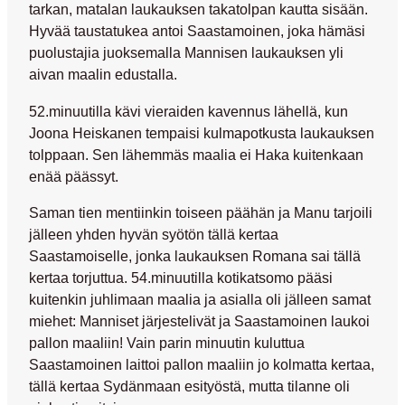
tarkan, matalan laukauksen takatolpan kautta sisään.
Hyvää taustatukea antoi Saastamoinen, joka hämäsi
puolustajia juoksemalla Mannisen laukauksen yli
aivan maalin edustalla.
52.minuutilla kävi vieraiden kavennus lähellä, kun
Joona Heiskanen
tempaisi kulmapotkusta laukauksen
tolppaan. Sen lähemmäs maalia ei Haka kuitenkaan
enää päässyt.
Saman tien mentiinkin toiseen päähän ja Manu tarjoili
jälleen yhden hyvän syötön tällä kertaa
Saastamoiselle, jonka laukauksen Romana sai tällä
kertaa torjuttua. 54.minuutilla kotikatsomo pääsi
kuitenkin juhlimaan maalia ja asialla oli jälleen samat
miehet: Manniset järjestelivät ja Saastamoinen laukoi
pallon maaliin! Vain parin minuutin kuluttua
Saastamoinen laittoi pallon maaliin jo kolmatta kertaa,
tällä kertaa Sydänmaan esityöstä, mutta tilanne oli