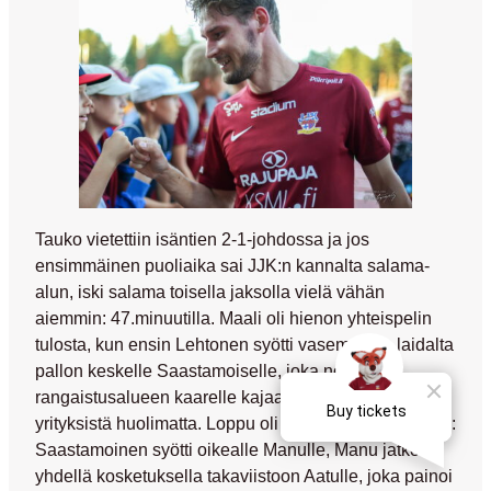
Tauko vietettiin isäntien 2-1-johdossa ja jos
ensimmäinen puoliaika sai JJK:n kannalta salama-
alun, iski salama toisella jaksolla vielä vähän
aiemmin: 47.minuutilla. Maali oli hienon yhteispelin
tulosta, kun ensin Lehtonen syötti vasemmalta laidalta
pallon keskelle Saastamoiselle, joka nousi
rangaistusalueen kaarelle kajaanilaisten estely-
yrityksistä huolimatta. Loppu oli Mannisten yhteistyötä:
Saastamoinen syötti oikealle Manulle, Manu jatkoi
yhdellä kosketuksella takaviistoon Aatulle, joka painoi