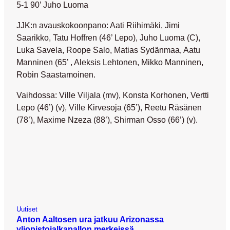
5-1 90’ Juho Luoma
JJK:n avauskokoonpano: Aati Riihimäki, Jimi
Saarikko, Tatu Hoffren (46’ Lepo), Juho Luoma (C),
Luka Savela, Roope Salo, Matias Sydänmaa, Aatu
Manninen (65’ , Aleksis Lehtonen, Mikko Manninen,
Robin Saastamoinen.
Vaihdossa: Ville Viljala (mv), Konsta Korhonen, Vertti
Lepo (46’) (v), Ville Kirvesoja (65’), Reetu Räsänen
(78’), Maxime Nzeza (88’), Shirman Osso (66’) (v).
Uutiset
Anton Aaltosen ura jatkuu Arizonassa
yliopistojalkapallon merkeissä