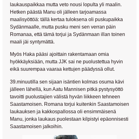
laukauspaikkaa mutta veto nousi lopulta yli maalin.
Hetken päästä Manu oli jälleen tarjoamassa
maalisyöttöä: tällä kertaa tuloksena oli puskupaikka
Sydänmaalle, mutta pusku meni sen verran päin
Romanaa, että tämä torjui ja Sydänmaan illan toinen
maali jäi syntymättä.
Myös Haka pääsi ajoittain rakentamaan omia
hyökkäyksiään, mutta JJK sai ne puolustettua hyvin
eikä suurempaa vaaraa kettujen päädyssä ollut.
39.minuutilla sen sijaan isäntien kolmas osuma kävi
jälleen lähellä, kun Aatu Mannisen pitkä pystysyöttö
tavoitti puolustajien välistä hyvän liikkeen tehneen
Saastamoisen. Romana torjui kuitenkin Saastamoisen
laukauksen ja kakkospallossa oli ensimmäisenä
Manu, jonka laukaus puolestaan kilpistyi epäonnisesti
Saastamoisen jalkoihin.