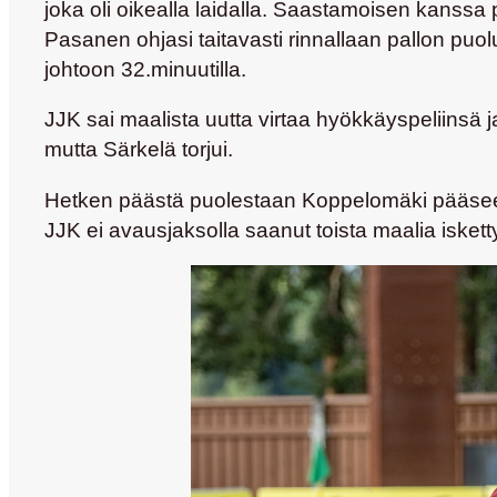
joka oli oikealla laidalla. Saastamoisen kanssa
Pasanen ohjasi taitavasti rinnallaan pallon puolu
johtoon 32.minuutilla.
JJK sai maalista uutta virtaa hyökkäyspeliinsä 
mutta Särkelä torjui.
Hetken päästä puolestaan Koppelomäki pääsee p
JJK ei avausjaksolla saanut toista maalia iskett