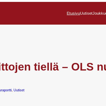
Etusivu
Uutiset
Joukku
ittojen tiellä – OLS n
uraportti
, 
Uutiset