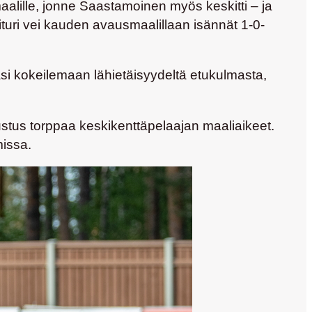
aalille, jonne Saastamoinen myös keskitti – ja
aituri vei kauden avausmaalillaan isännät 1-0-
äsi kokeilemaan lähietäisyydeltä etukulmasta,
tus torppaa keskikenttäpelaajan maaliaikeet.
missa.