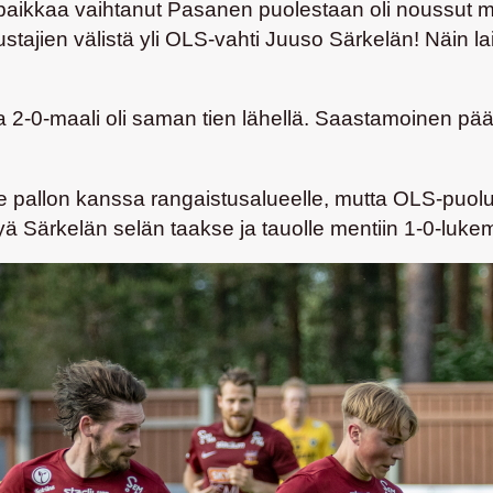
 paikkaa vaihtanut Pasanen puolestaan oli noussut m
stajien välistä yli OLS-vahti
Juuso Särkelän
! Näin l
ja 2-0-maali oli saman tien lähellä. Saastamoinen pä
allon kanssa rangaistusalueelle, mutta OLS-puolus
yä Särkelän selän taakse ja tauolle mentiin 1-0-luke