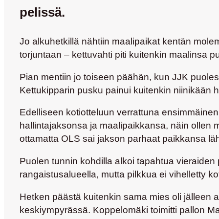
pelissä.
Jo alkuhetkillä nähtiin maalipaikat kentän mole
torjuntaan – kettuvahti piti kuitenkin maalinsa 
Pian mentiin jo toiseen päähän, kun JJK puole
Kettukipparin pusku painui kuitenkin niinikään 
Edelliseen kotiotteluun verrattuna ensimmäinen 
hallintajaksonsa ja maalipaikkansa, näin ollen
ottamatta OLS sai jakson parhaat paikkansa lähi
Puolen tunnin kohdilla alkoi tapahtua vieraiden
rangaistusalueella, mutta pilkkua ei vihelletty k
Hetken päästä kuitenkin sama mies oli jälleen 
keskiympyrässä. Koppelomäki toimitti pallon Mann