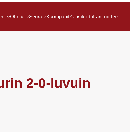
eet
Ottelut
Seura
Kumppanit
Kausikortti
Fanituotteet
urin 2-0-luvuin