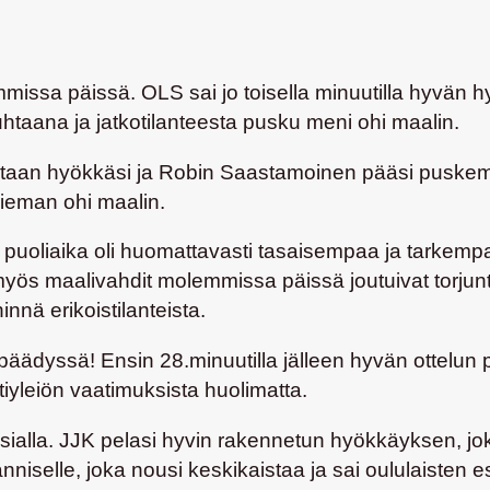
mmissa päissä. OLS sai jo toisella minuutilla hyvän 
puhtaana ja jatkotilanteesta pusku meni ohi maalin.
staan hyökkäsi ja
Robin Saastamoinen
pääsi puske
hieman ohi maalin.
puoliaika oli huomattavasti tasaisempaa ja tarkempaa
 myös maalivahdit molemmissa päissä joutuivat torjun
nnä erikoistilanteista.
 päädyssä! Ensin 28.minuutilla jälleen hyvän ottelun
otiyleiön vaatimuksista huolimatta.
asialla. JJK pelasi hyvin rakennetun hyökkäyksen, jo
iselle, joka nousi keskikaistaa ja sai oululaisten e