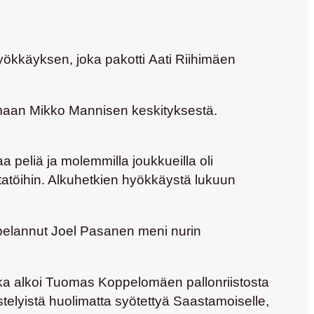
hyökkäyksen, joka pakotti
Aati Riihimäen
maan
Mikko Mannisen
keskityksestä.
 peliä ja molemmilla joukkueilla oli
tatöihin. Alkuhetkien hyökkäystä lukuun
 pelannut
Joel Pasanen
meni nurin
ka alkoi
Tuomas Koppelomäen
pallonriistosta
stelyistä huolimatta syötettyä Saastamoiselle,