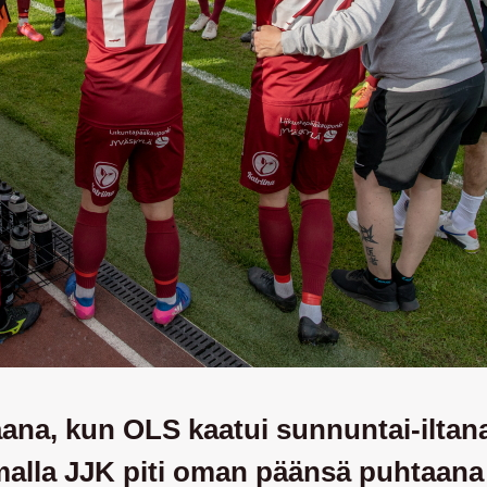
aana, kun OLS kaatui sunnuntai-iltan
malla JJK piti oman päänsä puhtaan