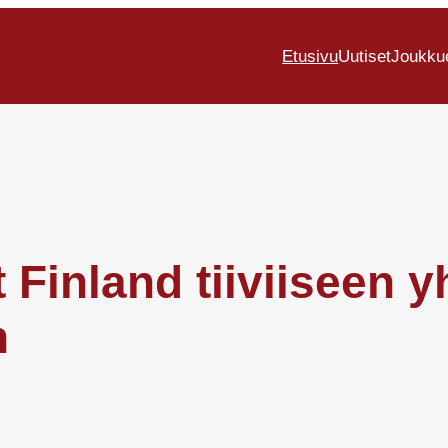
Etusivu
Uutiset
Joukku
 Finland tiiviiseen 
n