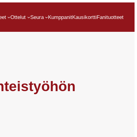
eet
Ottelut
Seura
Kumppanit
Kausikortti
Fanituotteet
yhteistyöhön