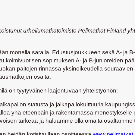
ikoistunut urheilumatkatoimisto
Pelimatkat Finland
yh
tään monella saralla. Edustusjoukkueen sekä A- ja B-j
ivat kolmivuotisen sopimuksen A- ja B-junioreiden p
okan paitojen rinnassa yksinoikeudella seuraavien 
rnausmatkojen osalta.
ilä
on tyytyväinen laajentuvaan yhteistyöhön:
alkapallon statusta ja jalkapallokulttuuria kaupung
loa yhä eteenpäin ja rakentamassa menestykselle pi
oisen tärkeää ja haluamme olla omalta osaltamme t
an heidän kotisivuillaan osoitteessa
www.pelimatkat