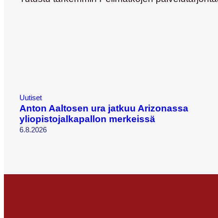
Uutiset
Anton Aaltosen ura jatkuu Arizonassa
yliopistojalkapallon merkeissä
6.8.2026