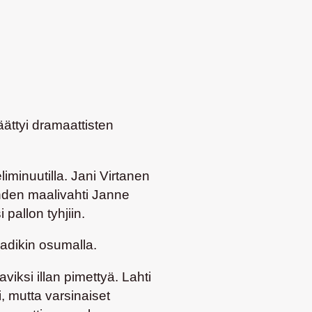
ättyi dramaattisten
iminuutilla. Jani Virtanen
hden maalivahti Janne
 pallon tyhjiin.
Sadikin osumalla.
viksi illan pimettyä. Lahti
i, mutta varsinaiset