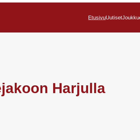
Etusivu
Uutiset
Joukku
ejakoon Harjulla