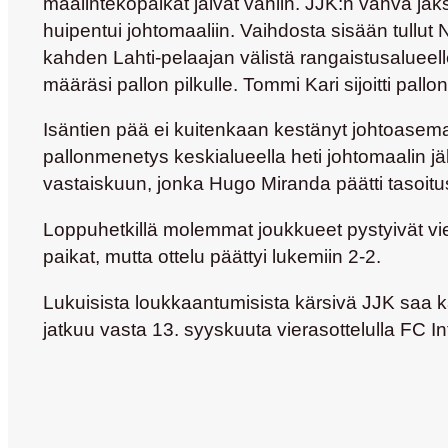
maalintekopaikat jäivät vähiin. JJK:n vahva jak
huipentui johtomaaliin. Vaihdosta sisään tullut
kahden Lahti-pelaajan välistä rangaistusalueelle
määräsi pallon pilkulle. Tommi Kari sijoitti pal
Isäntien pää ei kuitenkaan kestänyt johtoasem
pallonmenetys keskialueella heti johtomaalin j
vastaiskuun, jonka Hugo Miranda päätti tasoi
Loppuhetkillä molemmat joukkueet pystyivät vie
paikat, mutta ottelu päättyi lukemiin 2-2.
Lukuisista loukkaantumisista kärsivä JJK saa ka
jatkuu vasta 13. syyskuuta vierasottelulla FC In