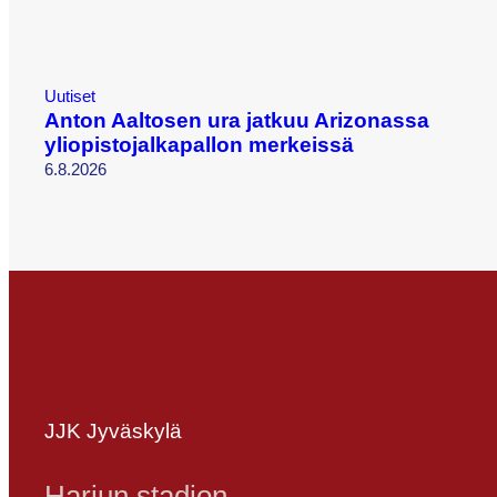
Uutiset
Anton Aaltosen ura jatkuu Arizonassa
yliopistojalkapallon merkeissä
6.8.2026
JJK Jyväskylä
Harjun stadion