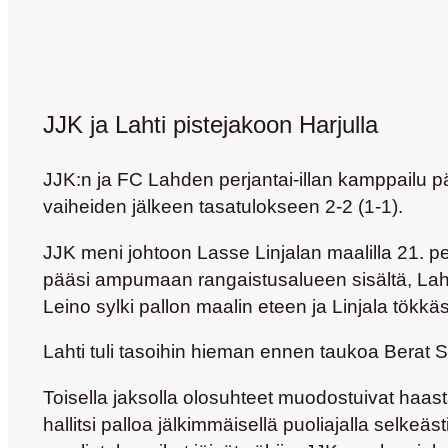
JJK ja Lahti pistejakoon Harjulla
JJK:n ja FC Lahden perjantai-illan kamppailu pä
vaiheiden jälkeen tasatulokseen 2-2 (1-1).
JJK meni johtoon Lasse Linjalan maalilla 21. pel
pääsi ampumaan rangaistusalueen sisältä, La
Leino sylki pallon maalin eteen ja Linjala tökkäsi
Lahti tuli tasoihin hieman ennen taukoa Berat 
Toisella jaksolla olosuhteet muodostuivat haasta
hallitsi palloa jälkimmäisellä puoliajalla selkeäst