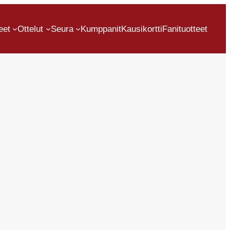
eet
Ottelut
Seura
Kumppanit
Kausikortti
Fanituotteet