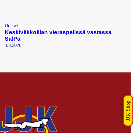
Uutiset
Keskiviikkoillan vieraspelissä vastassa
SalPa
4.8.2026