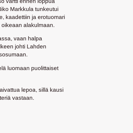
so vartti ennen loppua
 Niko Markkula tunkeutui
, kaadettiin ja erotuomari
lon oikeaan alakulmaan.
assa, vaan halpa
älkeen johti Lahden
tusosumaan.
lä luomaan puolittaiset
ivattua lepoa, sillä kausi
teriä vastaan.