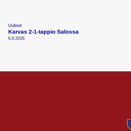
Uutiset
Karvas 2-1-tappio Salossa
6.8.2026