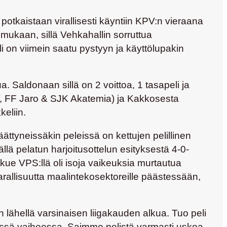
potkaistaan virallisesti käyntiin KPV:n vieraana
ukaan, sillä Vehkahallin sorruttua
i on viimein saatu pystyyn ja käyttölupakin
 Saldonaan sillä on 2 voittoa, 1 tasapeli ja
PV, FF Jaro & SJK Akatemia) ja Kakkosesta
eliin.
ättyneissäkin peleissä on kettujen pelillinen
llä pelatun harjoitusottelun esityksestä 4-0-
ukkue VPS:llä oli isoja vaikeuksia murtautua
aarallisuutta maalintekosektoreille päästessään,
n lähellä varsinaisen liigakauden alkua. Tuo peli
e tässä vaiheessa. Saimme pelistä varmasti uskoa