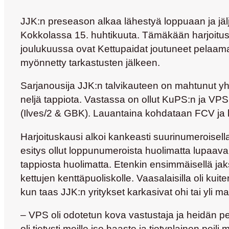
JJK:n preseason alkaa lähestyä loppuaan ja jälje
Kokkolassa 15. huhtikuuta. Tämäkään harjoitusk
joulukuussa ovat Kettupaidat joutuneet pelaamaa
myönnetty tarkastusten jälkeen.
Sarjanousija JJK:n talvikauteen on mahtunut yht
neljä tappiota. Vastassa on ollut KuPS:n ja VP
(Ilves/2 & GBK). Lauantaina kohdataan FCV ja ki
Harjoituskausi alkoi kankeasti suurinumeroisella
esitys ollut loppunumeroista huolimatta lupaava.
tappiosta huolimatta. Etenkin ensimmäisellä jakso
kettujen kenttäpuoliskolle. Vaasalaisilla oli kui
kun taas JJK:n yritykset karkasivat ohi tai yli ma
– VPS oli odotetun kova vastustaja ja heidän pel
oli tietysti meille iso haaste ja tietynlainen p