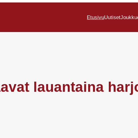
Etusivu
Uutiset
Joukku
avat lauantaina harj