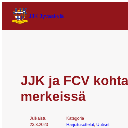
JJK Jyväskylä
JJK ja FCV kohta
merkeissä
Julkaistu
Kategoria
23.3.2023
Harjoitusottelut
, 
Uutiset