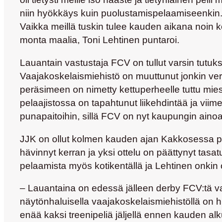
niin hyökkäys kuin puolustamispelaamiseenkin.
Vaikka meillä tuskin tulee kauden aikana noin kov
monta maalia,
Toni Lehtinen
puntaroi.
Lauantain vastustaja FCV on tullut varsin tutu
Vaajakoskelaismiehistö on muuttunut jonkin ve
peräsimeen on nimetty kettuperheelle tuttu mie
pelaajistossa on tapahtunut liikehdintää ja vii
punapaitoihin, sillä FCV on nyt kaupungin ain
JJK on ollut kolmen kauden ajan Kakkosessa pel
hävinnyt kerran ja yksi ottelu on päättynyt tasa
pelaamista myös kotikentällä ja Lehtinen onkin
– Lauantaina on edessä jälleen derby FCV:tä vas
näytönhaluisella vaajakoskelaismiehistöllä on 
enää kaksi treenipeliä jäljellä ennen kauden al