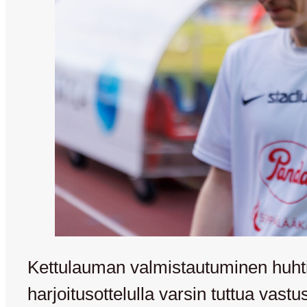
Kettulauman valmistautuminen huhti
harjoitusottelulla varsin tuttua vas