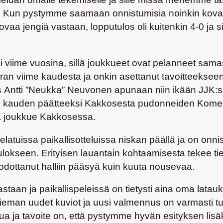
 Kun pystymme saamaan onnistumisia noinkin kovaa 
aa jengiä vastaan, lopputulos oli kuitenkin 4-0 ja siih
ksi viime vuosina, sillä joukkueet ovat pelanneet s
rran viime kaudesta ja onkin asettanut tavoitteeks
s
Antti ”Neukka” Neuvonen
apunaan niin ikään JJK:s
me kauden päätteeksi Kakkosesta pudonneiden Komeetto
oa joukkue Kakkosessa.
atuissa paikallisotteluissa niskan päällä ja on onn
tulokseen. Erityisen lauantain kohtaamisesta tekee tie
 odottanut halliin pääsyä kuin kuuta nousevaa.
taan ja paikallispeleissä on tietysti aina oma latau
hieman uudet kuviot ja uusi valmennus on varmasti tu
kua ja tavoite on, että pystymme hyvän esityksen li