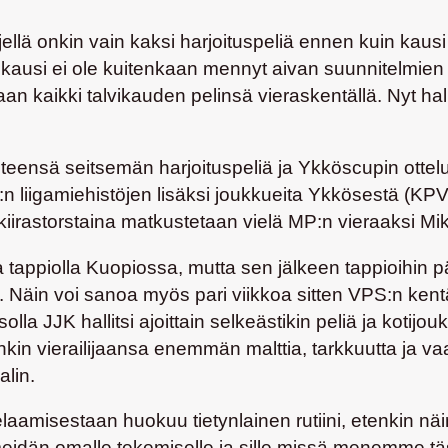
llä onkin vain kaksi harjoituspeliä ennen kuin kausi 
ausi ei ole kuitenkaan mennyt aivan suunnitelmien m
n kaikki talvikauden pelinsä vieraskentällä. Nyt hall
eensä seitsemän harjoituspeliä ja Ykköscupin ottelua.
S:n liigamiehistöjen lisäksi joukkueita Ykkösestä (K
irastorstaina matkustetaan vielä MP:n vieraaksi Mikk
 tappiolla Kuopiossa, mutta sen jälkeen tappioihin pä
 Näin voi sanoa myös pari viikkoa sitten VPS:n kentä
lla JJK hallitsi ajoittain selkeästikin peliä ja kotijo
tenkin vierailijaansa enemmän malttia, tarkkuutta ja v
alin.
aamisestaan huokuu tietynlainen rutiini, etenkin näi
eili meidän omalle tekemiselle ja sille missä menemm