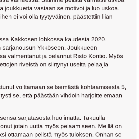
joukkuetta vastaan se motivoi ja luo uskoa.
en ei voi olla tyytyväinen, päästettiin liian
amassa Kakkosen lohkossa kaudesta 2020.
een sarjanousun Ykköseen. Joukkueen
sa valmentanut ja pelannut
Risto Kontio
. Myös
jen riveistä on siirtynyt useita pelaajia
istunut voittamaan seitsemästä kohtaamisesta 5,
tysti se, että päästään vihdoin harjoittelemaan
ksensa sarjatasosta huolimatta. Takuulla
onut jotain uutta myös pelaamiseen. Meillä on
säksi ottamaan pelistä myös tuloksen. Onhan se