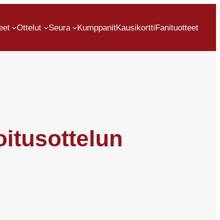
eet
Ottelut
Seura
Kumppanit
Kausikortti
Fanituotteet
oitusottelun