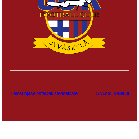
Tietosuojaseloste
Rekisteriseloste
Sivusto: kallek.fi