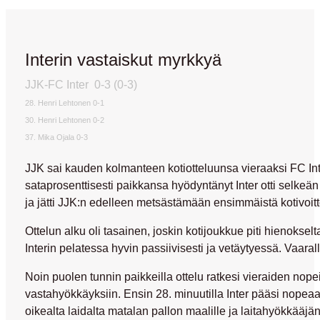
Interin vastaiskut myrkkyä
JJK-FC Inter 0-3 (0-3)
28. Henri Lehtonen 0-1
30. Henri Lehtonen 0-2
37. Mika Ojala 0-3
JJK sai kauden kolmanteen kotiotteluunsa vieraaksi FC In
sataprosenttisesti paikkansa hyödyntänyt Inter otti selkeän
ja jätti JJK:n edelleen metsästämään ensimmäistä kotivoitt
Ottelun alku oli tasainen, joskin kotijoukkue piti hienoks
Interin pelatessa hyvin passiivisesti ja vetäytyessä. Vaaralli
Noin puolen tunnin paikkeilla ottelu ratkesi vieraiden nopei
vastahyökkäyksiin. Ensin 28. minuutilla Inter pääsi nopeaan
oikealta laidalta matalan pallon maalille ja laitahyökkääjä