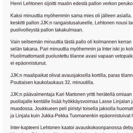
Henri Lehtonen sijoitti maalin edestä pallon verkon perukoi
Kaksi minuuttia myöhemmin sama mies oli jälleen asialla.
keskitti pallon JJK:n rangaistusalueelle, Lehtonen nousi ta
puolivolleystä pallon takakulmaan.
Vain seitsemän minuuttia tästä pallo oli kolmannen kerra
selän takana. Pari minuuttia myöhemmin ja Inter iski jo k
Huolimattomasti puolustettu tilanne avasi vapaan vetopaik
ei epäonnistunut.
JJK:n maalipaikat olivat avausjaksolla kortilla, paras tilann
Poutiaisen kaukolaukaus 32. minuutilla.
JJK:n päävalmentaja Kari Martonen yritti herätellä omiaan
puoliajalle kentälle lisää hyökkäysvoimaa Lasse Linjalan 
muodossa. Joukkueen peli piristyi toisella jaksolla huomatt
ja Linjala kuin Jukka-Pekka Tuomanenkin epäonnistuivat h
Inter-kapteeni Lehtonen kaatoi avauskokoonpanossa deb