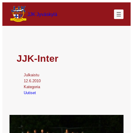
JJK Jyväskylä
JJK-Inter
Julkaistu
12.6.2010
Kategoria
Uutiset