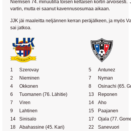
Niemisen 74. minuutilla toisen keltaisen kortin arvoisesti. 
vartin, mutta ei saanut kavennusosumaa aikaan.
JJK jäi maaleitta neljännen kerran peräjälkeen, ja myös V
sai jatkoa.
1
Szerovay
5
Antunez
2
Nieminen
7
Nyman
4
Okkonen
8
Osinachi (65. Gr
6
Tuomanen (76. Lähitie)
13
Reponen
7
Viren
14
Aho
9
Lahtinen
15
Paajanen
14
Sinisalo
17
Ojala (77. Gome
18
Abahassine (45. Kari)
22
Sanevuori