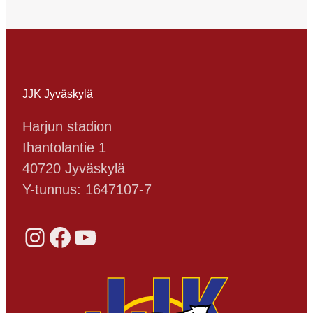
JJK Jyväskylä
Harjun stadion
Ihantolantie 1
40720 Jyväskylä
Y-tunnus: 1647107-7
Instagram
Facebook
YouTube