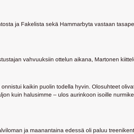
Skontosta ja Fakelista sekä Hammarbyta vastaan tasapel
stajan vahvuuksiin ottelun aikana, Martonen kiittel
onnistui kaikin puolin todella hyvin. Olosuhteet olivat
ljon kuin halusimme – ulos aurinkoon isoille nurmike
lviloman ja maanantaina edessä oli paluu treenikentill