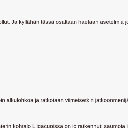
ollut. Ja kyllähän tässä osaltaan haetaan asetelmia j
n alkulohkoa ja ratkotaan viimeisetkin jatkoonmenijä
rin kohtalo Liigacupissa on jo ratkennut: saumoja ja