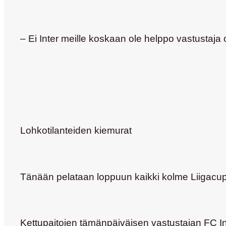
– Ei Inter meille koskaan ole helppo vastustaja 
Lohkotilanteiden kiemurat
Tänään pelataan loppuun kaikki kolme Liigacupi
Kettupaitojen tämänpäiväisen vastustajan FC Inte