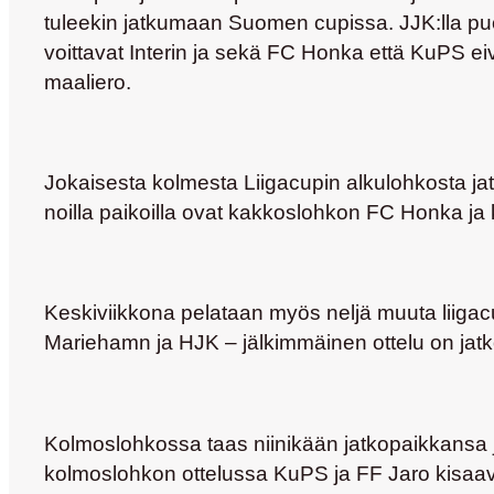
tuleekin jatkumaan Suomen cupissa. JJK:lla puol
voittavat Interin ja sekä FC Honka että KuPS eiv
maaliero.
Jokaisesta kolmesta Liigacupin alkulohkosta ja
noilla paikoilla ovat kakkoslohkon FC Honka ja
Keskiviikkona pelataan myös neljä muuta liiga
Mariehamn ja HJK – jälkimmäinen ottelu on jatko
Kolmoslohkossa taas niinikään jatkopaikkansa 
kolmoslohkon ottelussa KuPS ja FF Jaro kisaav