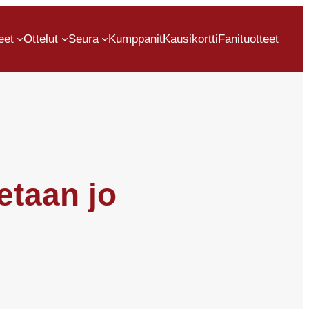
eet
Ottelut
Seura
Kumppanit
Kausikortti
Fanituotteet
etaan jo