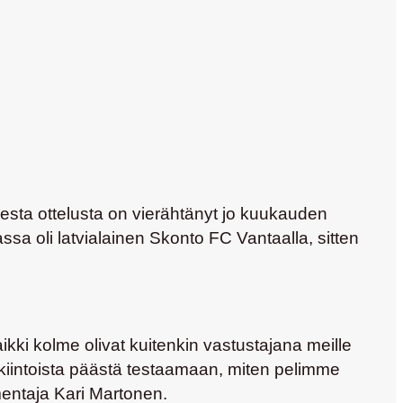
sesta ottelusta on vierähtänyt jo kuukauden
sa oli latvialainen Skonto FC Vantaalla, sitten
kki kolme olivat kuitenkin vastustajana meille
enkiintoista päästä testaamaan, miten pelimme
mentaja
Kari Martonen
.