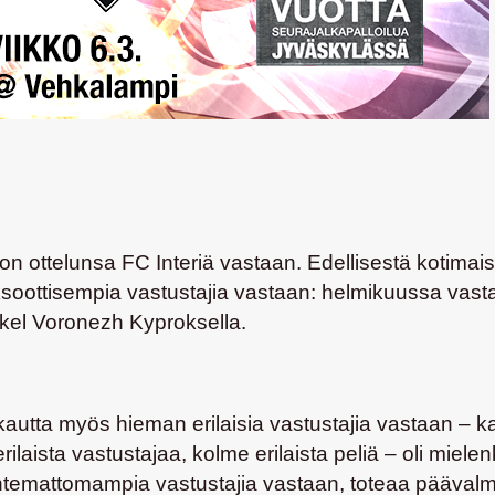
n ottelunsa FC Interiä vastaan. Edellisestä kotimai
soottisempia vastustajia vastaan: helmikuussa vastas
kel Voronezh Kyproksella.
tta myös hieman erilaisia vastustajia vastaan – kai
ilaista vastustajaa, kolme erilaista peliä – oli miel
untemattomampia vastustajia vastaan, toteaa pääval