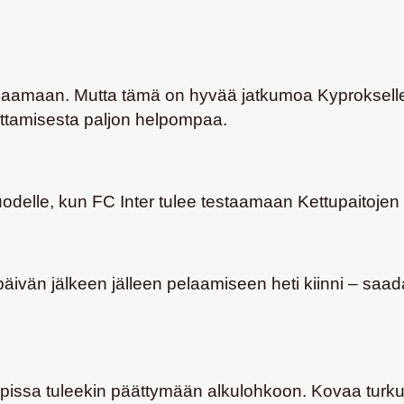
treenaamaan. Mutta tämä on hyvää jatkumoa Kyproksel
ottamisesta paljon helpompaa.
odelle, kun FC Inter tulee testaamaan Kettupaitojen
än jälkeen jälleen pelaamiseen heti kiinni – saada pa
cupissa tuleekin päättymään alkulohkoon. Kovaa turkula