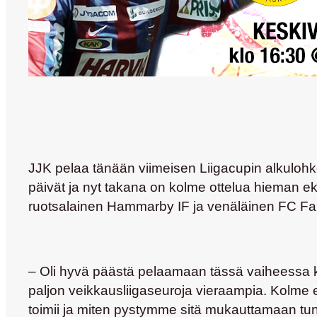
JJK pelaa tänään viimeisen Liigacupin alkulohko
päivät ja nyt takana on kolme ottelua hieman ek
ruotsalainen Hammarby IF ja venäläinen FC Fa
– Oli hyvä päästä pelaamaan tässä vaiheessa kau
paljon veikkausliigaseuroja vieraampia. Kolme er
toimii ja miten pystymme sitä mukauttamaan t