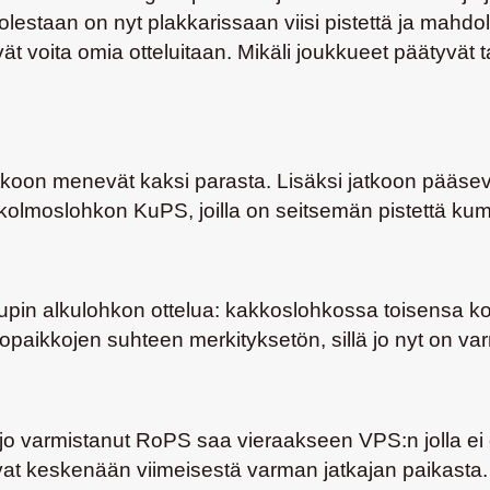
estaan on nyt plakkarissaan viisi pistettä ja mahdol
ät voita omia otteluitaan. Mikäli joukkueet päätyvät t
tkoon menevät kaksi parasta. Lisäksi jatkoon pääsevä
 kolmoslohkon KuPS, joilla on seitsemän pistettä kum
cupin alkulohkon ottelua: kakkoslohkossa toisensa
paikkojen suhteen merkityksetön, sillä jo nyt on var
jo varmistanut RoPS saa vieraakseen VPS:n jolla ei 
at keskenään viimeisestä varman jatkajan paikasta.