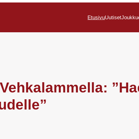
Etusivu
Uutiset
Joukku
 Vehkalammella: ”Ha
udelle”