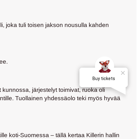
i, joka tuli toisen jakson nousulla kahden
ee.
 kunnossa, järjestelyt toimivat, ruoka oli
ntille. Tuollainen yhdessäolo teki myös hyvää
e koti-Suomessa – tällä kertaa Killerin hallin