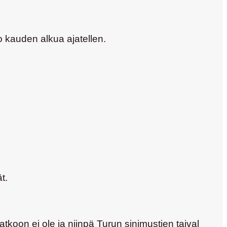
o kauden alkua ajatellen.
t.
tkoon ei ole ja niinpä Turun sinimustien taival