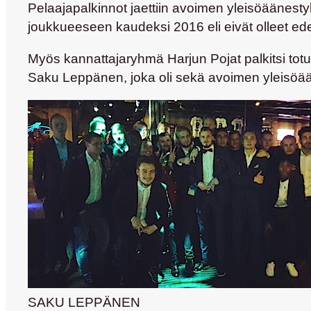
Pelaajapalkinnot jaettiin avoimen yleisöäänestyk
joukkueeseen kaudeksi 2016 eli eivät olleet ede
Myös kannattajaryhmä Harjun Pojat palkitsi to
Saku Leppänen, joka oli sekä avoimen yleisöä
SAKU LEPPÄNEN