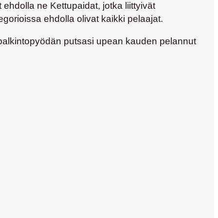
hdolla ne Kettupaidat, jotka liittyivät
orioissa ehdolla olivat kaikki pelaajat.
a palkintopyödän putsasi upean kauden pelannut