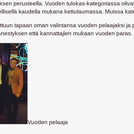
sen perusteella. Vuoden tulokas-kategoriassa olivat e
llisellä kaudella mukana kettulaumassa. Muissa kateg
tuttuun tapaan oman valintansa vuoden pelaajaksi j
änestyksen että kannattajien mukaan vuoden paras.
Vuoden pelaaja