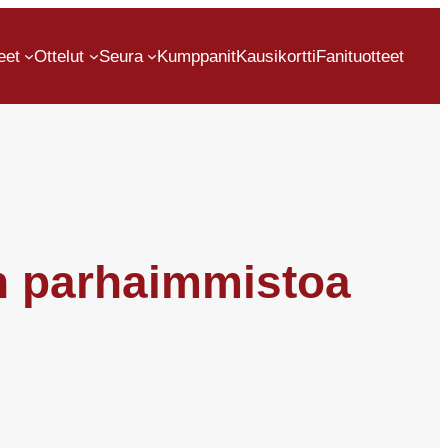
eet
Ottelut
Seura
Kumppanit
Kausikortti
Fanituotteet
en parhaimmistoa