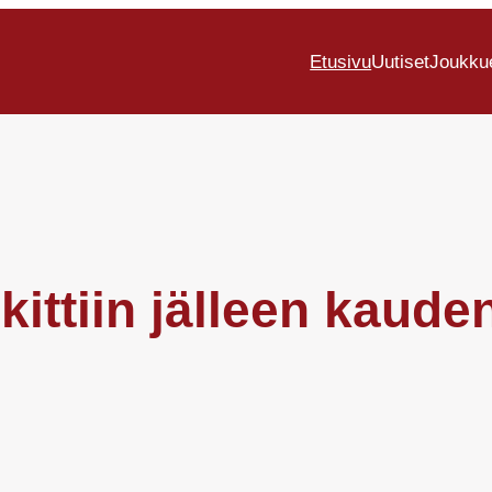
Etusivu
Uutiset
Joukku
kittiin jälleen kaud