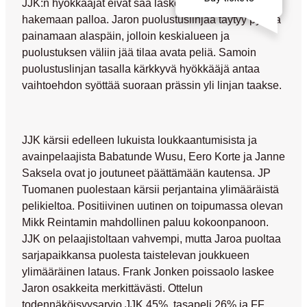
JJK:n hyökkääjät eivät saa laskeutua liian alas
hakemaan palloa. Jaron puolustuslinjaa täytyy pystyä
painamaan alaspäin, jolloin keskialueen ja
puolustuksen väliin jää tilaa avata peliä. Samoin
puolustuslinjan tasalla kärkkyvä hyökkääjä antaa
vaihtoehdon syöttää suoraan prässin yli linjan taakse.
JJK kärsii edelleen lukuista loukkaantumisista ja
avainpelaajista
Babatunde Wusu
,
Eero Korte
ja
Janne
Saksela
ovat jo joutuneet päättämään kautensa.
JP
Tuomanen
puolestaan kärsii perjantaina ylimääräistä
pelikieltoa. Positiivinen uutinen on toipumassa olevan
Mikk Reintamin
mahdollinen paluu kokoonpanoon.
JJK on pelaajistoltaan vahvempi, mutta Jaroa puoltaa
sarjapaikkansa puolesta taistelevan joukkueen
ylimääräinen lataus. Frank Jonken poissaolo laskee
Jaron osakkeita merkittävästi. Ottelun
todennäköisyysarvio JJK 45%, tasapeli 26% ja FF