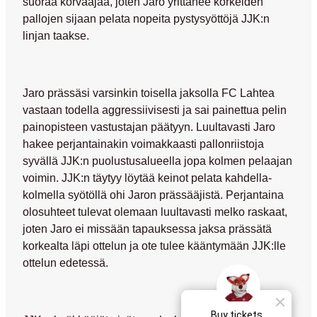
suoraa korvaajaa, joten Jaro yrittänee korkeiden
pallojen sijaan pelata nopeita pystysyöttöjä JJK:n
linjan taakse.
Jaro prässäsi varsinkin toisella jaksolla FC Lahtea
vastaan todella aggressiivisesti ja sai painettua pelin
painopisteen vastustajan päätyyn. Luultavasti Jaro
hakee perjantainakin voimakkaasti pallonriistoja
syvällä JJK:n puolustusalueella jopa kolmen pelaajan
voimin. JJK:n täytyy löytää keinot pelata kahdella-
kolmella syötöllä ohi Jaron prässääjistä. Perjantaina
olosuhteet tulevat olemaan luultavasti melko raskaat,
joten Jaro ei missään tapauksessa jaksa prässätä
korkealta läpi ottelun ja ote tulee kääntymään JJK:lle
ottelun edetessä.