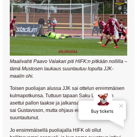
Maalivahti Paavo Valakari piti HIFK:n pitkään nollilla –
tämä Mustosen laukaus suuntautuu lopulta JJK-
maalin ohi.
Toisen puoliajan alussa JJK sai ottelun ensimmäisen
kulmapotkunsa. Tuttuun tapaan Saku Leppänen
asettui pallon taakse ja jalkansa ensimmäisenä väliin
sai Gustavsson, mutta ohjaus ei maalia kohden
suuntautunut.
Jo ensimmäisellä puoliajalla HIFK oli ollut