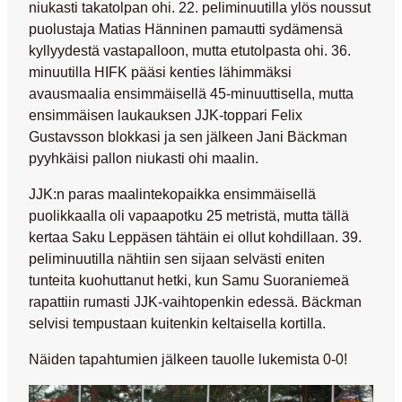
niukasti takatolpan ohi. 22. peliminuutilla ylös noussut
puolustaja
Matias Hänninen
pamautti sydämensä
kyllyydestä vastapalloon, mutta etutolpasta ohi. 36.
minuutilla HIFK pääsi kenties lähimmäksi
avausmaalia ensimmäisellä 45-minuuttisella, mutta
ensimmäisen laukauksen JJK-toppari
Felix
Gustavsson
blokkasi ja sen jälkeen
Jani Bäckman
pyyhkäisi pallon niukasti ohi maalin.
JJK:n paras maalintekopaikka ensimmäisellä
puolikkaalla oli vapaapotku 25 metristä, mutta tällä
kertaa
Saku Leppäsen
tähtäin ei ollut kohdillaan. 39.
peliminuutilla nähtiin sen sijaan selvästi eniten
tunteita kuohuttanut hetki, kun
Samu Suoraniemeä
rapattiin rumasti JJK-vaihtopenkin edessä. Bäckman
selvisi tempustaan kuitenkin keltaisella kortilla.
Näiden tapahtumien jälkeen tauolle lukemista 0-0!