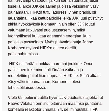
hallitsevampi osapuoli, ja kun sama suuntaus jatkui
toisella, alkoi JJK-pelaajien jaloissa väkisinkin väsy
painamaan. HIFK:n tuttu, aggressiivinen prässi, oli
lauantaina liikaa kettupaidoille, eikä JJK juuri pystynyt
pitkiä hyökkäyksiä luomaan. Näin ollen JJK joutui
valumaan jatkuvasti puolustusasemiin, mikä
luonnollisesti kuluttaa enemmän energiaa, kuin
pallossa pysyminen. Myös päävalmentaja
Janne
Korhonen
myönsi HIFK:n olleen edellä
pelitapahtumissa.
-HIFK oli tänään luokkaa parempi joukkue. Oma
pallollinen tekeminen oli tänään vaikeaa ja
menetettiin pallot liian nopeasti HIFK:lle. Siinä alkaa
väsy väkisin painamaan, Korhonen totesi
lehdistötilaisuudessa.
Vielä 68. peliminuutilla hyvin JJK-puolustusta johtanut
Paavo Valakari onnistui pitämään maalinsa puhtaana
komealla reaktiotorjunnalla. 74. peliminuutilla HIFK