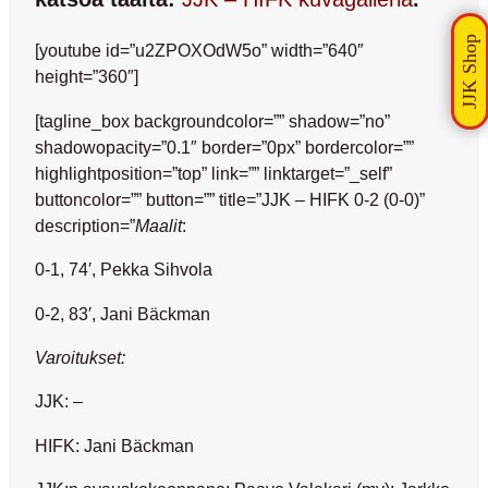
[youtube id=”u2ZPOXOdW5o” width=”640″
height=”360″]
[tagline_box backgroundcolor=”” shadow=”no”
shadowopacity=”0.1″ border=”0px” bordercolor=””
highlightposition=”top” link=”” linktarget=”_self”
buttoncolor=”” button=”” title=”JJK – HIFK 0-2 (0-0)”
description=”
Maalit
:
0-1, 74′, Pekka Sihvola
0-2, 83′, Jani Bäckman
Varoitukset:
JJK: –
HIFK: Jani Bäckman