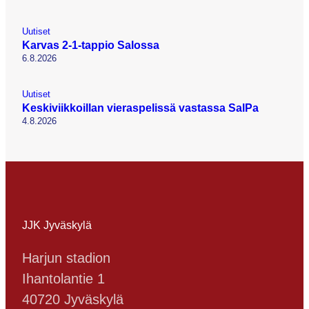
Uutiset
Karvas 2-1-tappio Salossa
6.8.2026
Uutiset
Keskiviikkoillan vieraspelissä vastassa SalPa
4.8.2026
JJK Jyväskylä
Harjun stadion
Ihantolantie 1
40720 Jyväskylä