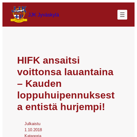
JJK Jyväskylä
HIFK ansaitsi
voittonsa lauantaina
– Kauden
loppuhuipennuksest
a entistä hurjempi!
Julkaistu
1.10.2018
Kategoria