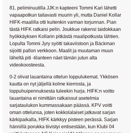
81. peliminuutilla JJK:n kapteeni
Tommi Kari
lähetti
vapaapotkun taitavasti muurin yli, mutta
Daniel Kollar
HIFK-maalilla otti kuitenkin varman torjunnan. Pian
tästä HIFK ratkaisi pelin. Joukkue rakensi taidokkaan
hyökkäyksen Kollarin pitkästä maalipotkusta lähtien.
Lopulta
Tommi Jyry
syötti takaviistoon ja Bäckman
sijoitti pallon verkkoon. Maalit ja muutaman muun
läheltä piti -tilanteen näet tämän jutun alta
videokoosteesta.
0-2 olivat lauantaina ottelun loppulukemat. Ykkösen
kautta on nyt jäljellä kolme kierrosta, ja
loppuhuipennuksesta tuleekin hurja. HIFK:n voitto
lauantaina ei nimittäin ratkaissut asetelmia
sarjataulukon kummassakaan päässä. KPV voitti
oman ottelunsa, joten kokkolalaiset jatkavat sarjan
kärkipaikalla, HIFK kärkkyy pisteen perässä. Sarjan
hännillä porukka tiivistyi entisestään, kun Klubi 04