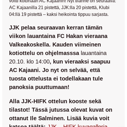
voitti kotonaan AC Kajaanin! Nyt tilanne on seuraava:
AC Kajaanilla 21 pistettä, JJK:lla 20 pistettä, Klubi
04:llä 19 pistettä – kaksi heikointa tippuu sarjasta.
JJK pelaa seuraavan kerran tämän
viikon lauantaina FC Hakan vieraana
Valkeakoskella. Kauden viimeinen
kotiottelu on ohjelmasssa
lauantaina
20.10. klo 14:00
, kun vieraaksi saapuu
AC Kajaani. Jo nyt on selvää, että
tuosta ottelusta ei todellakaan tule
panoksia puuttumaan!
Alla JJK-HIFK ottelun kooste sekä
tilastot! Tässä jutussa olevat kuvat on
ottanut Ile Salminen. Lisää kuvia voit
katsoa täältä:
JJK – HIFK kuvagalleria
.