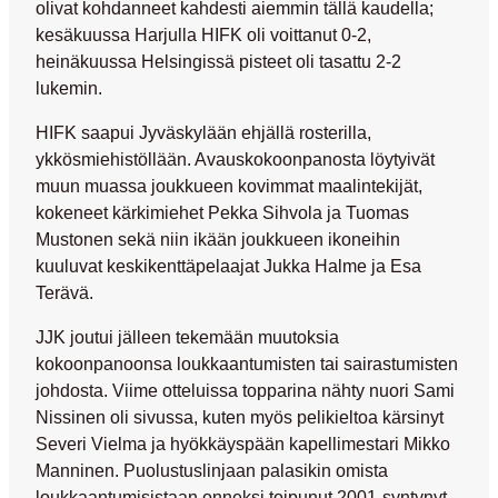
olivat kohdanneet kahdesti aiemmin tällä kaudella;
kesäkuussa Harjulla HIFK oli voittanut 0-2,
heinäkuussa Helsingissä pisteet oli tasattu 2-2
lukemin.
HIFK saapui Jyväskylään ehjällä rosterilla,
ykkösmiehistöllään. Avauskokoonpanosta löytyivät
muun muassa joukkueen kovimmat maalintekijät,
kokeneet kärkimiehet
Pekka Sihvola
ja
Tuomas
Mustonen
sekä niin ikään joukkueen ikoneihin
kuuluvat keskikenttäpelaajat
Jukka Halme
ja
Esa
Terävä
.
JJK joutui jälleen tekemään muutoksia
kokoonpanoonsa loukkaantumisten tai sairastumisten
johdosta. Viime otteluissa topparina nähty nuori
Sami
Nissinen
oli sivussa, kuten myös pelikieltoa kärsinyt
Severi Vielma
ja hyökkäyspään kapellimestari
Mikko
Manninen
. Puolustuslinjaan palasikin omista
loukkaantumisistaan onneksi toipunut 2001-syntynyt