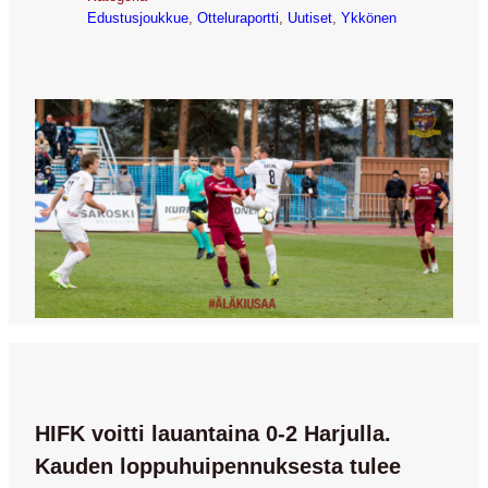
Edustusjoukkue
, 
Otteluraportti
, 
Uutiset
, 
Ykkönen
HIFK voitti lauantaina 0-2 Harjulla.
Kauden loppuhuipennuksesta tulee