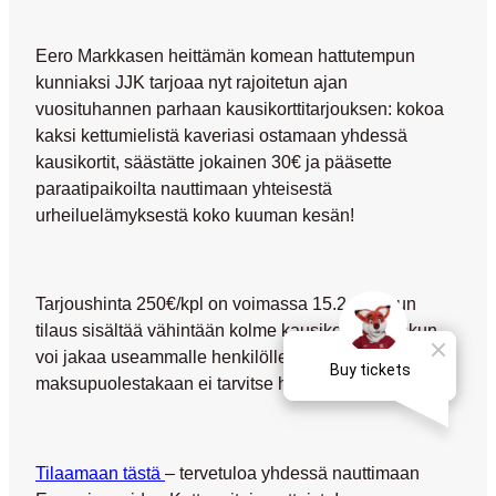
Eero Markkasen heittämän komean hattutempun
kunniaksi JJK tarjoaa nyt rajoitetun ajan
vuosituhannen parhaan kausikorttitarjouksen: kokoa
kaksi kettumielistä kaveriasi ostamaan yhdessä
kausikortit, säästätte jokainen 30€ ja pääsette
paraatipaikoilta nauttimaan yhteisestä
urheiluelämyksestä koko kuuman kesän!
Tarjoushinta 250€/kpl on voimassa 15.2. asti kun
tilaus sisältää vähintään kolme kausikorttia. Laskun
voi jakaa useammalle henkilölle ja/tai 1-4 erään, joten
maksupuolestakaan ei tarvitse huolehtia.
Tilaamaan tästä
– tervetuloa yhdessä nauttimaan