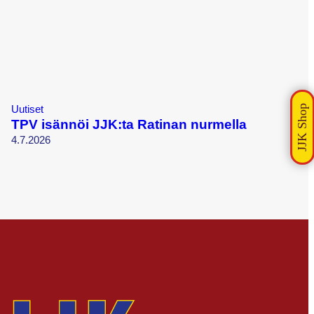
Uutiset
TPV isännöi JJK:ta Ratinan nurmella
4.7.2026