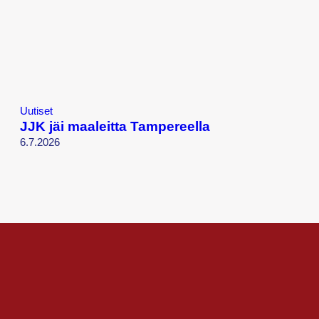
Uutiset
JJK jäi maaleitta Tampereella
6.7.2026