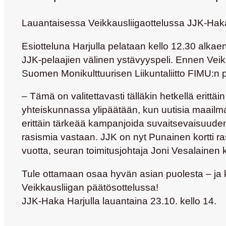
Lauantaisessa Veikkausliigaottelussa JJK-Hak
Esiotteluna Harjulla pelataan kello 12.30 alka
JJK-pelaajien välinen ystävyyspeli. Ennen Veik
Suomen Monikulttuurisen Liikuntaliitto FIMU:n pu
– Tämä on valitettavasti tälläkin hetkellä erittä
yhteiskunnassa ylipäätään, kun uutisia maailma
erittäin tärkeää kampanjoida suvaitsevaisuuden
rasismia vastaan. JJK on nyt Punainen kortti 
vuotta, seuran toimitusjohtaja Joni Vesalainen 
Tule ottamaan osaa hyvän asian puolesta – ja
Veikkausliigan päätösottelussa!
JJK-Haka Harjulla lauantaina 23.10. kello 14.