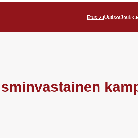
Etusivu
Uutiset
Joukku
sisminvastainen kam