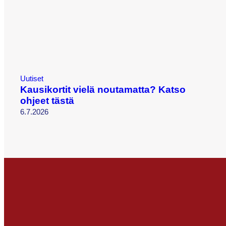
Uutiset
Kausikortit vielä noutamatta? Katso
ohjeet tästä
6.7.2026