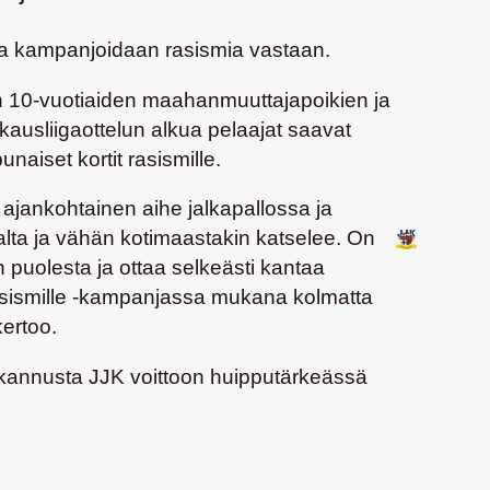
a kampanjoidaan rasismia vastaan.
en 10-vuotiaiden maahanmuuttajapoikien ja
kausliigaottelun alkua pelaajat saavat
naiset kortit rasismille.
in ajankohtainen aihe jalkapallossa ja
lta ja vähän kotimaastakin katselee. On
 puolesta ja ottaa selkeästi kantaa
rasismille -kampanjassa mukana kolmatta
kertoo.
 kannusta JJK voittoon huipputärkeässä