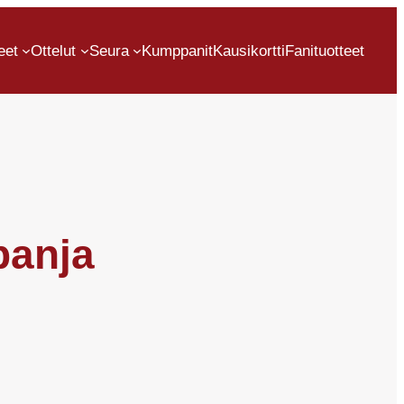
eet
Ottelut
Seura
Kumppanit
Kausikortti
Fanituotteet
panja