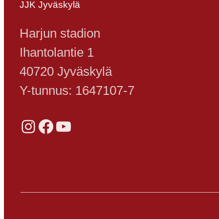
JJK Jyväskylä
Harjun stadion
Ihantolantie 1
40720 Jyväskylä
Y-tunnus: 1647107-7
Instagram
Facebook
YouTube