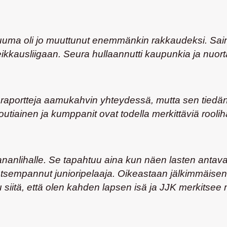
uuma oli jo muuttunut enemmänkin rakkaudeksi. Sain
kkausliigaan. Seura hullaannutti kaupunkia ja nuorta
uraportteja aamukahvin yhteydessä, mutta sen tiedän,
iainen ja kumppanit ovat todella merkittäviä rooliha
ananlihalle. Se tapahtuu aina kun näen lasten antavan
 ja tsempannut junioripelaaja. Oikeastaan jälkimmäi
itä, että olen kahden lapsen isä ja JJK merkitsee muu