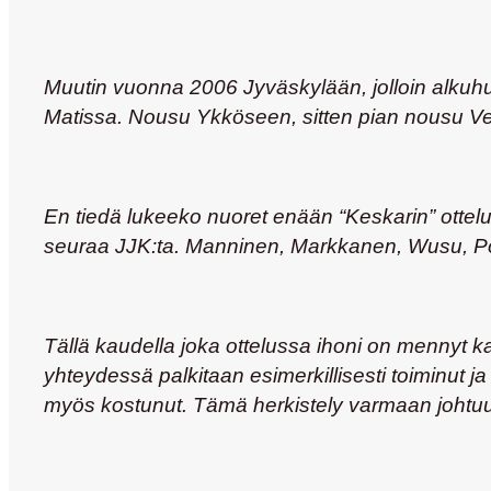
Muutin vuonna 2006 Jyväskylään, jolloin alkuh
Matissa. Nousu Ykköseen, sitten pian nousu Vei
En tiedä lukeeko nuoret enään “Keskarin” ottel
seuraa JJK:ta. Manninen, Markkanen, Wusu, Pout
Tällä kaudella joka ottelussa ihoni on mennyt k
yhteydessä palkitaan esimerkillisesti toiminut
myös kostunut. Tämä herkistely varmaan johtuu si