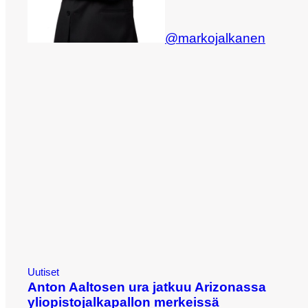
@markojalkanen
Uutiset
Anton Aaltosen ura jatkuu Arizonassa
yliopistojalkapallon merkeissä