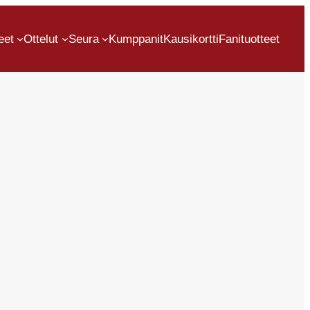
eet
Ottelut
Seura
Kumppanit
Kausikortti
Fanituotteet