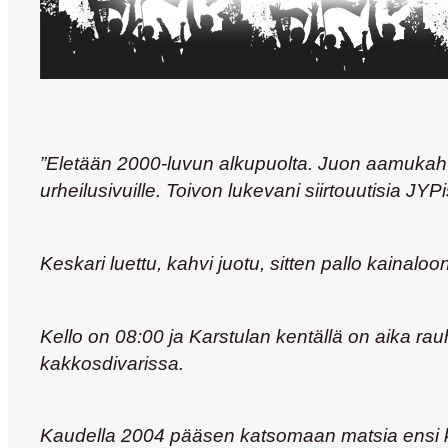
”Eletään 2000-luvun alkupuolta. Juon aamukahv
urheilusivuille. Toivon lukevani siirtouutisia J
Keskari luettu, kahvi juotu, sitten pallo kainaloo
Kello on 08:00 ja Karstulan kentällä on aika rau
kakkosdivarissa.
Kaudella 2004 pääsen katsomaan matsia ensi kerta