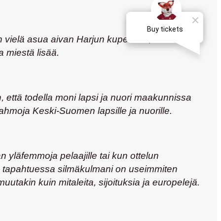
 vielä asua aivan Harjun kupeessa, Mäki-
 miestä lisää.
 että todella moni lapsi ja nuori maakunnissa
hmoja Keski-Suomen lapsille ja nuorille.
 yläfemmoja pelaajille tai kun ottelun
sen tapahtuessa silmäkulmani on useimmiten
takin kuin mitaleita, sijoituksia ja europelejä.