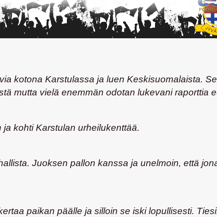
ia kotona Karstulassa ja luen Keskisuomalaista. Se
YPistä mutta vielä enemmän odotan lukevani raporttia 
n ja kohti Karstulan urheilukenttää.
hallista. Juoksen pallon kanssa ja unelmoin, että jo
a paikan päälle ja silloin se iski lopullisesti. Ties