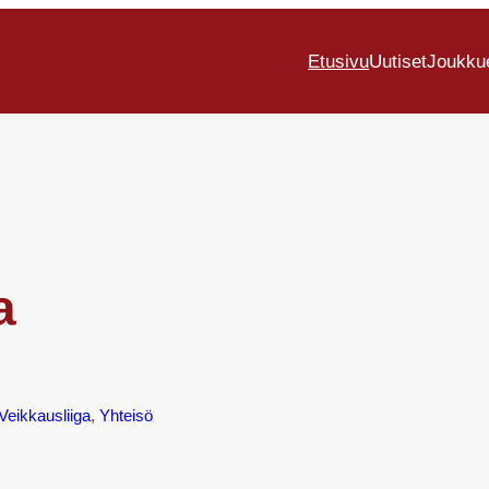
Etusivu
Uutiset
Joukku
a
Veikkausliiga
, 
Yhteisö