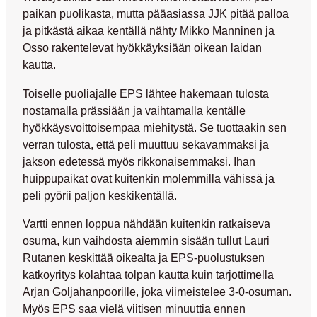
paikan puolikasta, mutta pääasiassa JJK pitää palloa
ja pitkästä aikaa kentällä nähty
Mikko Manninen
ja
Osso rakentelevat hyökkäyksiään oikean laidan
kautta.
Toiselle puoliajalle EPS lähtee hakemaan tulosta
nostamalla prässiään ja vaihtamalla kentälle
hyökkäysvoittoisempaa miehitystä. Se tuottaakin sen
verran tulosta, että peli muuttuu sekavammaksi ja
jakson edetessä myös rikkonaisemmaksi. Ihan
huippupaikat ovat kuitenkin molemmilla vähissä ja
peli pyörii paljon keskikentällä.
Vartti ennen loppua nähdään kuitenkin ratkaiseva
osuma, kun vaihdosta aiemmin sisään tullut
Lauri
Rutanen
keskittää oikealta ja EPS-puolustuksen
katkoyritys kolahtaa tolpan kautta kuin tarjottimella
Arjan Goljahanpoorille
, joka viimeistelee 3-0-osuman.
Myös EPS saa vielä viitisen minuuttia ennen