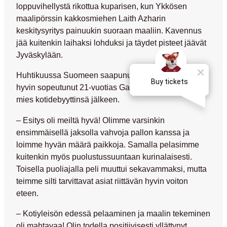
loppuvihellystä rikottua kuparisen, kun Ykkösen
maalipörssin kakkosmiehen
Laith Azharin
keskitysyritys painuukin suoraan maaliin. Kavennus
jää kuitenkin laihaksi lohduksi ja täydet pisteet jäävät
Jyväskylään.
Huhtikuussa Suomeen saapunut ja joukkueeseen
hyvin sopeutunut 21-vuotias García oli tyytyväinen
mies kotidebyyttinsä jälkeen.
– Esitys oli meiltä hyvä! Olimme varsinkin
ensimmäisellä jaksolla vahvoja pallon kanssa ja
loimme hyvän määrä paikkoja. Samalla pelasimme
kuitenkin myös puolustussuuntaan kurinalaisesti.
Toisella puoliajalla peli muuttui sekavammaksi, mutta
teimme silti tarvittavat asiat riittävän hyvin voiton
eteen.
– Kotiyleisön edessä pelaaminen ja maalin tekeminen
oli mahtavaa! Olin todella positiivisesti yllättynyt