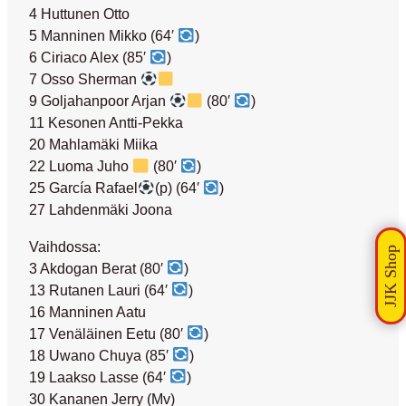
4 Huttunen Otto
5 Manninen Mikko (64′
)
6 Ciriaco Alex (85′
)
7 Osso Sherman
9 Goljahanpoor Arjan
(80′
)
11 Kesonen Antti-Pekka
20 Mahlamäki Miika
22 Luoma Juho
(80′
)
25 García Rafael
(p) (64′
)
27 Lahdenmäki Joona
Vaihdossa:
3 Akdogan Berat (80′
)
13 Rutanen Lauri (64′
)
16 Manninen Aatu
17 Venäläinen Eetu (80′
)
18 Uwano Chuya (85′
)
19 Laakso Lasse (64′
)
30 Kananen Jerry (Mv)