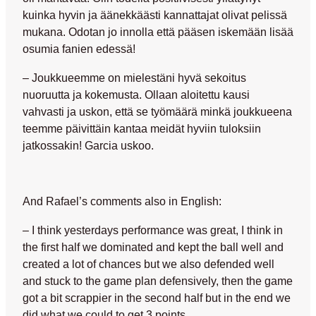
kuinka hyvin ja äänekkäästi kannattajat olivat pelissä
mukana. Odotan jo innolla että pääsen iskemään lisää
osumia fanien edessä!
– Joukkueemme on mielestäni hyvä sekoitus
nuoruutta ja kokemusta. Ollaan aloitettu kausi
vahvasti ja uskon, että se työmäärä minkä joukkueena
teemme päivittäin kantaa meidät hyviin tuloksiin
jatkossakin! Garcia uskoo.
And Rafael’s comments also in English:
– I think yesterdays performance was great, I think in
the first half we dominated and kept the ball well and
created a lot of chances but we also defended well
and stuck to the game plan defensively, then the game
got a bit scrappier in the second half but in the end we
did what we could to get 3 points.