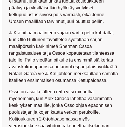
ei saanut juurikaan uhkaa luotua kotijoukkueen
päätyyn ja yksittäisetkin hyökkäysyritykset
kettupuolustus siivosi pois varmasti, eikä
Jonne
Urosen
maalillaan tarvinnut juuri puuttua peliin.
JJK aloittaa maalinteon vajaan vartin pelin kohdalla,
kun
Otto Huttunen
tavoittelee syötöllään sarjan
maalipörssin kärkinimeä
Sherman Ossoa
rangaistusalueelta ja Ossoa kopautetaan tilanteessa
jaloille. Pallo viedään pilkulle ja ensimmäistä kertaa
avauskokoonpanossa pelannut espanjalaishyökkääjä
Rafael García
vie JJK:n johtoon merkkauttaen samalla
itselleen ensimmäisen osumansa Kettupaidassa.
Osso on asialla jälleen reilu viisi minuuttia
myöhemmin, kun
Alex Ciriaco
lähettää vasemmalta
keskityksen maalille, jonka Osso ohjaa epäonnisen
puolustajan jalkojen kautta verkon perukoille.
Kotijoukkueen 2-0-johtoasemassa myös
vierasjoukkue saa vihdoin rakenneltua itsekin pari