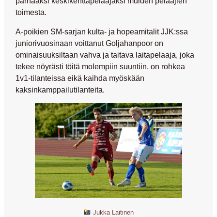
parhaaksi keskikenttäpelaajaksi muiden pelaajien
toimesta.
A-poikien SM-sarjan kulta- ja hopeamitalit JJK:ssa
juniorivuosinaan voittanut Goljahanpoor on
ominaisuuksiltaan vahva ja taitava laitapelaaja, joka
tekee nöyrästi töitä molempiin suuntiin, on rohkea
1v1-tilanteissa eikä kaihda myöskään
kaksinkamppailutilanteita.
Jukka Laitinen