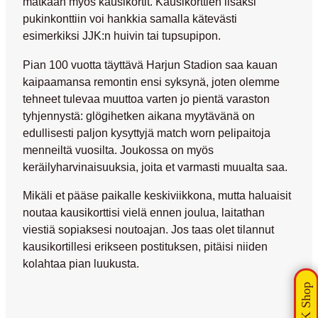
matkaan myös kausikortit. Kausikorttien lisäksi
pukinkonttiin voi hankkia samalla kätevästi
esimerkiksi JJK:n huivin tai tupsupipon.
Pian 100 vuotta täyttävä Harjun Stadion saa kauan
kaipaamansa remontin ensi syksynä, joten olemme
tehneet tulevaa muuttoa varten jo pientä varaston
tyhjennystä: glögihetken aikana myytävänä on
edullisesti paljon kysyttyjä match worn pelipaitoja
menneiltä vuosilta. Joukossa on myös
keräilyharvinaisuuksia, joita et varmasti muualta saa.
Mikäli et pääse paikalle keskiviikkona, mutta haluaisit
noutaa kausikorttisi vielä ennen joulua, laitathan
viestiä sopiaksesi noutoajan. Jos taas olet tilannut
kausikortillesi erikseen postituksen, pitäisi niiden
kolahtaa pian luukusta.