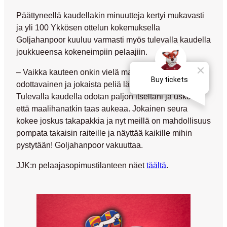
Päättyneellä kaudellakin minuutteja kertyi mukavasti
ja yli 100 Ykkösen ottelun kokemuksella
Goljahanpoor kuuluu varmasti myös tulevalla kaudella
joukkueensa kokeneimpiin pelaajiin.
– Vaikka kauteen onkin vielä matkaa fiilis on
odottavainen ja jokaista peliä lähdetään voittamaan.
Tulevalla kaudella odotan paljon itseltäni ja uskon,
että maalihanatkin taas aukeaa. Jokainen seura
kokee joskus takapakkia ja nyt meillä on mahdollisuus
pompata takaisin raiteille ja näyttää kaikille mihin
pystytään! Goljahanpoor vakuuttaa.
JJK:n pelaajasopimustilanteen näet
täältä
.