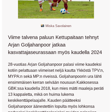
Miska Savolainen
Viime talvena paluun Kettupaitaan tehnyt
Arjan Goljahanpoor jatkaa
kasvattajaseurassaan myös kaudella 2024
28-vuotias
Arjan Goljahanpoor
palasi viime kaudeksi
kotiin pelattuaan viimeiset neljä kautta Ykköstä TPV:n,
MYPA:n sekä MP:n riveissä. Goljahanpoorin ura lähti
ensimmäisen kerran selvään nousuun Kakkosessa
GBK:ssa kaudella 2018, kun mies mätti maaleja peräti
13 kappaletta, mikä on huima lukema
keskikenttäpelaajalle. Kauden päätteeksi
Goljahanpoor äänestettiin lopulta myös lohkonsa