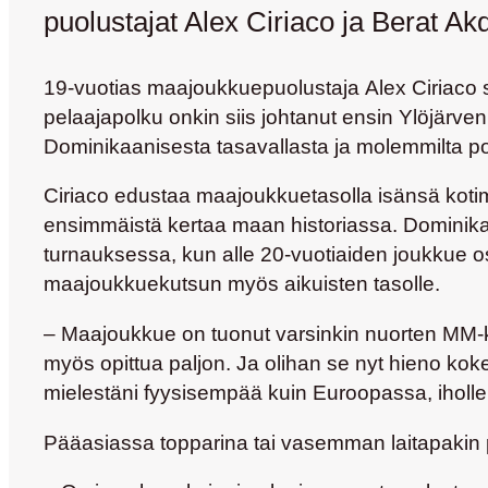
puolustajat Alex Ciriaco ja Berat Ak
19-vuotias maajoukkuepuolustaja
Alex Ciriaco
s
pelaajapolku onkin siis johtanut ensin Ylöjärven
Dominikaanisesta tasavallasta ja molemmilta poj
Ciriaco edustaa maajoukkuetasolla isänsä kotima
ensimmäistä kertaa maan historiassa. Dominika
turnauksessa, kun alle 20-vuotiaiden joukkue os
maajoukkuekutsun myös aikuisten tasolle.
– Maajoukkue on tuonut varsinkin nuorten MM-kis
myös opittua paljon. Ja olihan se nyt hieno ko
mielestäni fyysisempää kuin Euroopassa, iholl
Pääasiassa topparina tai vasemman laitapakin p