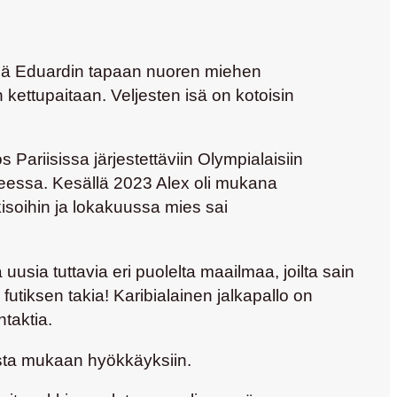
sä
Eduardin
tapaan nuoren miehen
 kettupaitaan. Veljesten isä on kotoisin
ariisissa järjestettäviin Olympialaisiin
eessa. Kesällä 2023 Alex oli mukana
isoihin ja lokakuussa mies sai
sia tuttavia eri puolelta maailmaa, joilta sain
tiksen takia! Karibialainen jalkapallo on
taktia.
usta mukaan hyökkäyksiin.