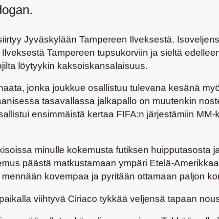
dogan.
iirtyy Jyväskylään Tampereen Ilveksestä. Isoveljen
 Ilveksestä Tampereen tupsukorviin ja sieltä edelleen
ilta löytyykin kaksoiskansalaisuus.
ata, jonka joukkue osallistuu tulevana kesänä myös P
anisessa tasavallassa jalkapallo on muutenkin nost
allistui ensimmäistä kertaa FIFA:n järjestämiin MM-k
oissa minulle kokemusta futiksen huipputasosta ja uu
kemus päästä matkustamaan ympäri Etelä-Amerikkaa fu
e mennään kovempaa ja pyritään ottamaan paljon kon
aikalla viihtyvä Ciriaco tykkää veljensä tapaan no