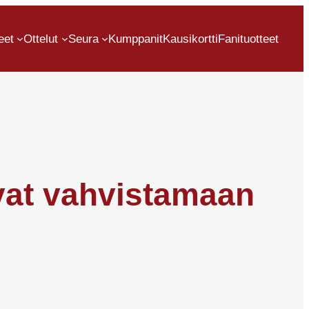
eet
Ottelut
Seura
Kumppanit
Kausikortti
Fanituotteet
vat vahvistamaan