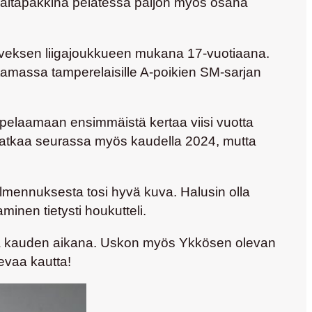
laitapakkina pelatessa paljon myös osana
Ilveksen liigajoukkueen mukana 17-vuotiaana.
ttamassa tamperelaisille A-poikien SM-sarjan
äsi pelaamaan ensimmäistä kertaa viisi vuotta
s jatkaa seurassa myös kaudella 2024, mutta
valmennuksesta tosi hyvä kuva. Halusin olla
inen tietysti houkutteli.
stä kauden aikana. Uskon myös Ykkösen olevan
levaa kautta!