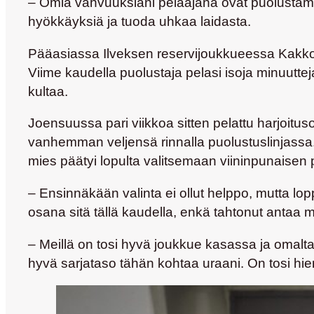
– Omia vahvuuksiani pelaajana ovat puolustami
hyökkäyksiä ja tuoda uhkaa laidasta.
Pääasiassa Ilveksen reservijoukkueessa Kakkos
Viime kaudella puolustaja pelasi isoja minuutte
kultaa.
Joensuussa pari viikkoa sitten pelattu harjoituso
vanhemman veljensä rinnalla puolustuslinjassa. 
mies päätyi lopulta valitsemaan viininpunaisen 
– Ensinnäkään valinta ei ollut helppo, mutta lop
osana sitä tällä kaudella, enkä tahtonut antaa 
– Meillä on tosi hyvä joukkue kasassa ja omal
hyvä sarjataso tähän kohtaa uraani. On tosi hien