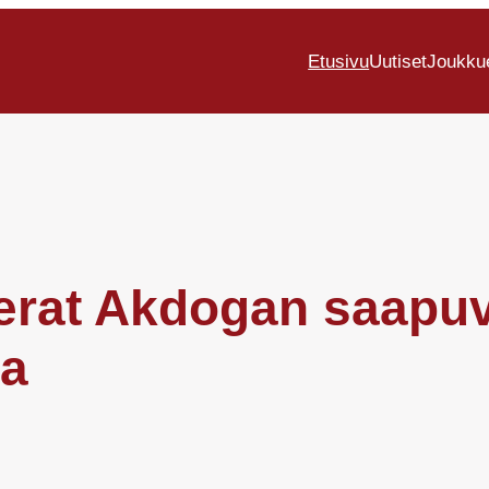
Etusivu
Uutiset
Joukku
Berat Akdogan saapu
ta