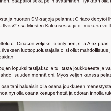
nen, pääpallot sekä pelin avaaminen. Tykkään olla 
ta ja nuorten SM-sarjoja pelannut Ciriaco debytoi 
ja Ilves/2:ssa Miesten Kakkosessa ja oli mukana voi
ttelu oli Ciriacon veljeksille erityinen, sillä Alex pä
Ilveksen luottopuolustajalla olisi ollut mahdollisuu
paidan.
pujen lopuksi testijaksolla tuli tästä joukkueesta ja 
mahdollisuuden mennä ohi. Myös veljen kanssa pelaam
ta osaltani haluaisin olla osana joukkueen menesty
oa nyt olla osana kettuperhettä ja odotan innolla tu