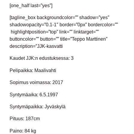
[one_half last=”yes”]
[tagline_box backgroundcolor=”” shadow=”yes”
shadowopacity=”0.1-1″ border=”0px” bordercolor=””
highlightposition=”top” link=”” linktarget=””
buttoncolor=”” button=”” title=”Teppo Marttinen”
description=”JJK-kasvatti
Kaudet JJK:n edustuksessa: 3
Pelipaikka: Maalivahti
Sopimus voimassa: 2017
Syntymäaika: 6.5.1997
Syntymäpaikka: Jyväskylä
Pituus: 187cm
Paino: 84 kg