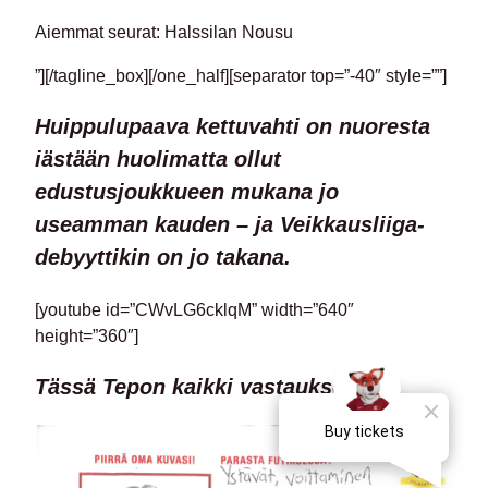
Aiemmat seurat: Halssilan Nousu
”][/tagline_box][/one_half][separator top=”-40″ style=””]
Huippulupaava kettuvahti on nuoresta
iästään huolimatta ollut
edustusjoukkueen mukana jo
useamman kauden – ja Veikkausliiga-
debyyttikin on jo takana.
[youtube id=”CWvLG6cklqM” width=”640″
height=”360″]
Tässä Tepon kaikki vastaukset!