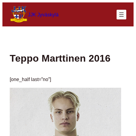
Siirry
sisältöön
JJK Jyväskylä
Teppo Marttinen 2016
[one_half last=”no”]