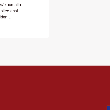
kesäkuumalla
oilee ensi
iden
JK:n
ella
uassa
eutettava
n –
llisen
ä…