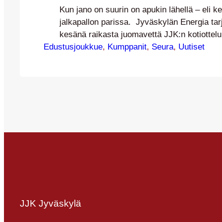
Kun jano on suurin on apukin lähellä – eli 
jalkapallon parissa. Jyväskylän Energia tarj
kesänä raikasta juomavettä JJK:n kotiottelu
Edustusjoukkue
yhteydessä. Jyväskylän Energia jatkaa J
, 
Kumppanit
, 
Seura
, 
Uutiset
pääyhteistyökumppanina uudella monivuotis
sopimuksella. Yhteistyöhön kuuluu muun m
yhteistuumin ja -voimin suunniteltava ja tot
kampanjointi mitä parhaimman urheilujuoma
terveellisen, laadukkaan ja ympäristöystävä
vesijohtoveden – puolesta. JJK:n kotikentt
JJK Jyväskylä