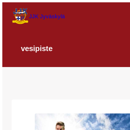
Siirry
sisältöön
JJK Jyväskylä
vesipiste