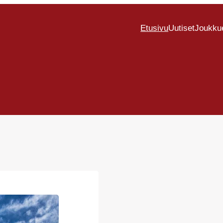
Etusivu
Uutiset
Joukku