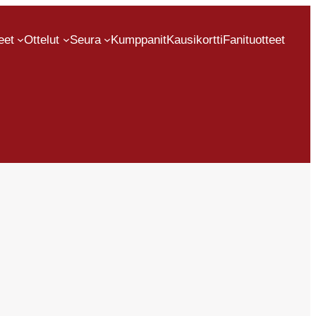
eet
Ottelut
Seura
Kumppanit
Kausikortti
Fanituotteet