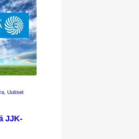
ra
, 
Uutiset
ä JJK-