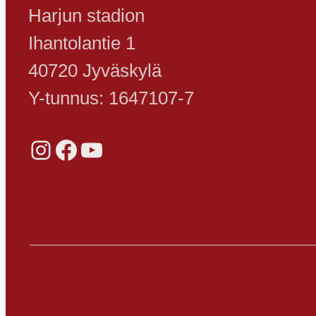
Harjun stadion
Ihantolantie 1
40720 Jyväskylä
Y-tunnus: 1647107-7
Instagram
Facebook
YouTube