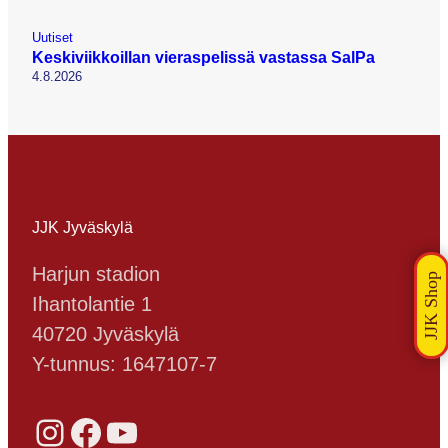
Uutiset
Keskiviikkoillan vieraspelissä vastassa SalPa
4.8.2026
JJK Jyväskylä
Harjun stadion
Ihantolantie 1
40720 Jyväskylä
Y-tunnus: 1647107-7
Instagram
Facebook
YouTube