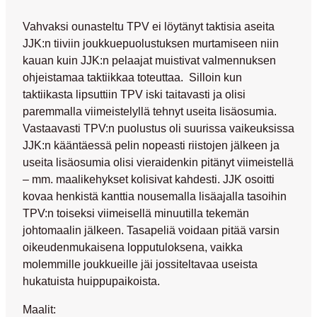
Vahvaksi ounasteltu TPV ei löytänyt taktisia aseita
JJK:n tiiviin joukkuepuolustuksen murtamiseen niin
kauan kuin JJK:n pelaajat muistivat valmennuksen
ohjeistamaa taktiikkaa toteuttaa. Silloin kun
taktiikasta lipsuttiin TPV iski taitavasti ja olisi
paremmalla viimeistelyllä tehnyt useita lisäosumia.
Vastaavasti TPV:n puolustus oli suurissa vaikeuksissa
JJK:n kääntäessä pelin nopeasti riistojen jälkeen ja
useita lisäosumia olisi vieraidenkin pitänyt viimeistellä
– mm. maalikehykset kolisivat kahdesti. JJK osoitti
kovaa henkistä kanttia nousemalla lisäajalla tasoihin
TPV:n toiseksi viimeisellä minuutilla tekemän
johtomaalin jälkeen. Tasapeliä voidaan pitää varsin
oikeudenmukaisena lopputuloksena, vaikka
molemmille joukkueille jäi jossiteltavaa useista
hukatuista huippupaikoista.
Maalit: