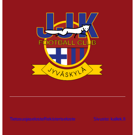
Tietosuojaseloste
Rekisteriseloste
Sivusto: kallek.fi