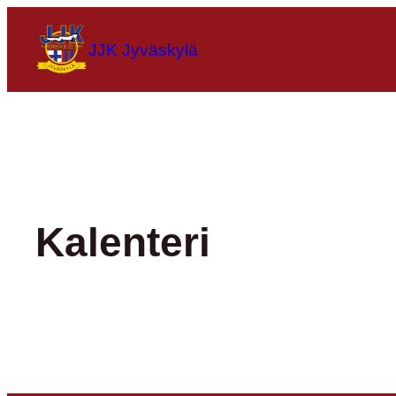
Siirry
sisältöön
JJK Jyväskylä
Kalenteri