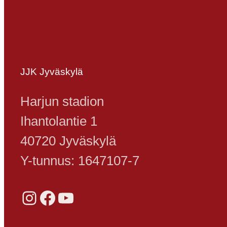
JJK Jyväskylä
Harjun stadion
Ihantolantie 1
40720 Jyväskylä
Y-tunnus: 1647107-7
Instagram
Facebook
YouTube