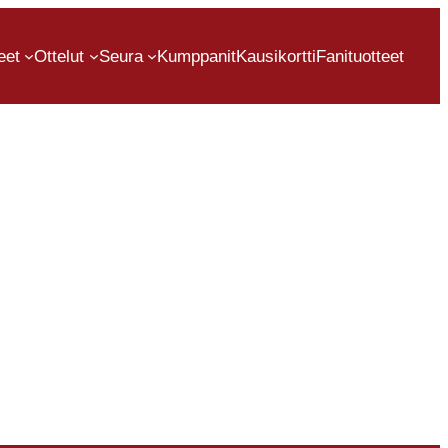
eet
Ottelut
Seura
Kumppanit
Kausikortti
Fanituotteet