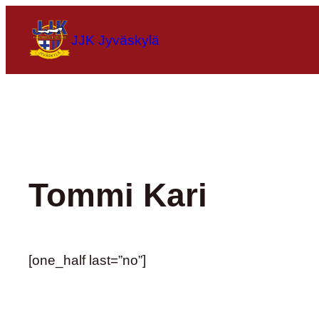
Siirry
sisältöön
JJK Jyväskylä
Tommi Kari
[one_half last=”no”]