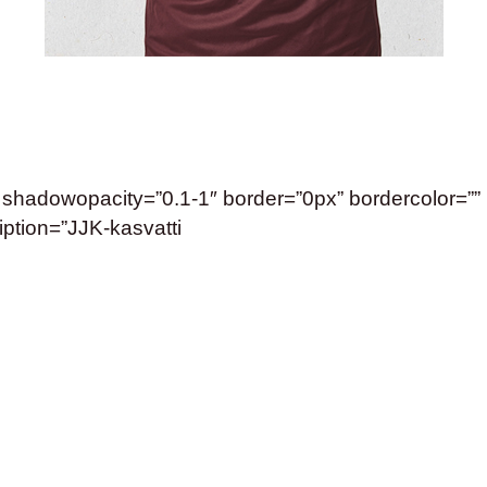
adowopacity=”0.1-1″ border=”0px” bordercolor=”” hig
ription=”JJK-kasvatti