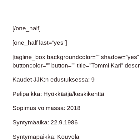
[/one_half]
[one_half last=”yes”]
[tagline_box backgroundcolor=”” shadow=”yes” sh
buttoncolor=”” button=”” title=”Tommi Kari” desc
Kaudet JJK:n edustuksessa: 9
Pelipaikka: Hyökkääjä/keskikenttä
Sopimus voimassa: 2018
Syntymäaika: 22.9.1986
Syntymäpaikka: Kouvola