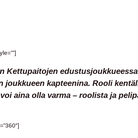
yle=””]
an Kettupaitojen edustusjoukkueessa
en joukkueen kapteenina. Rooli kentä
 voi aina olla varma – roolista ja pel
=”360″]