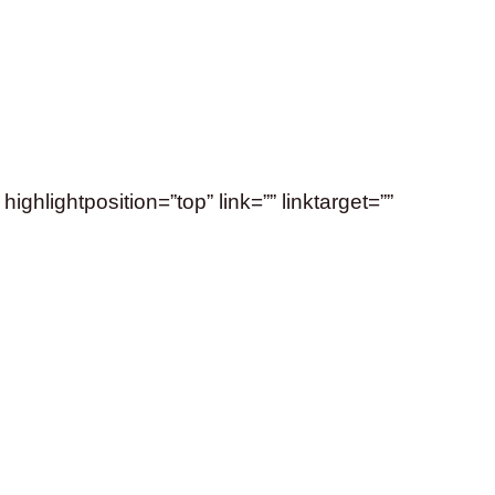
hlightposition=”top” link=”” linktarget=””