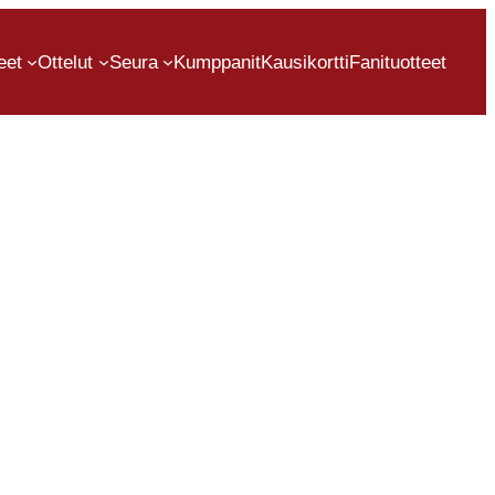
eet
Ottelut
Seura
Kumppanit
Kausikortti
Fanituotteet