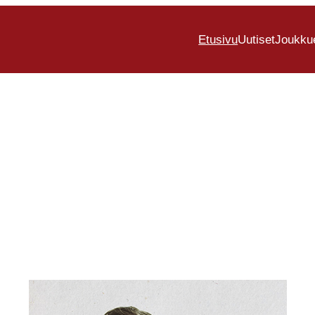
Etusivu
Uutiset
Joukku