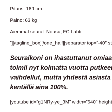
Pituus: 169 cm
Paino: 63 kg
Aiemmat seurat: Nousu, FC Lahti
”][/tagline_box][/one_half][separator top=”-40″ st
Seuraikoni on ihastuttanut omia
toimii nyt kolmatta vuotta putke
vaihdellut, mutta yhdestä asiasta
kentällä aina 100%.
[youtube id=”g1NRy-ye_3M” width=”640″ height