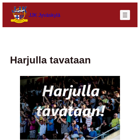
Siirry
sisältöön
JJK Jyväskylä
Harjulla tavataan