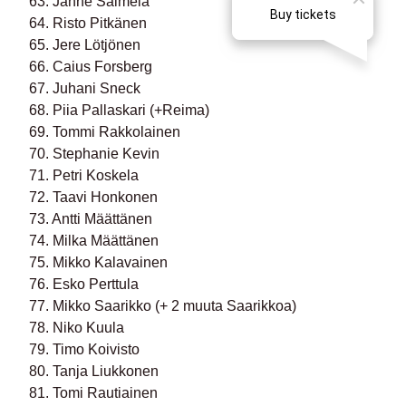
63. Janne Salmela
64. Risto Pitkänen
65. Jere Lötjönen
66. Caius Forsberg
67. Juhani Sneck
68. Piia Pallaskari (+Reima)
69. Tommi Rakkolainen
70. Stephanie Kevin
71. Petri Koskela
72. Taavi Honkonen
73. Antti Määttänen
74. Milka Määttänen
75. Mikko Kalavainen
76. Esko Perttula
77. Mikko Saarikko (+ 2 muuta Saarikkoa)
78. Niko Kuula
79. Timo Koivisto
80. Tanja Liukkonen
81. Tomi Rautiainen