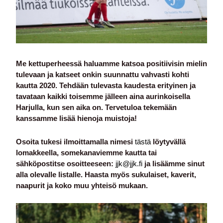
Me kettuperheessä haluamme katsoa positiivisin mielin
tulevaan ja katseet onkin suunnattu vahvasti kohti
kautta 2020. Tehdään tulevasta kaudesta erityinen ja
tavataan kaikki toisemme jälleen aina aurinkoisella
Harjulla, kun sen aika on. Tervetuloa tekemään
kanssamme lisää hienoja muistoja!
Osoita tukesi ilmoittamalla nimesi
tästä
löytyvällä
lomakkeella, somekanaviemme kautta tai
sähköpostitse osoitteeseen:
jjk@jjk.fi
ja lisäämme sinut
alla olevalle listalle. Haasta myös sukulaiset, kaverit,
naapurit ja koko muu yhteisö mukaan.