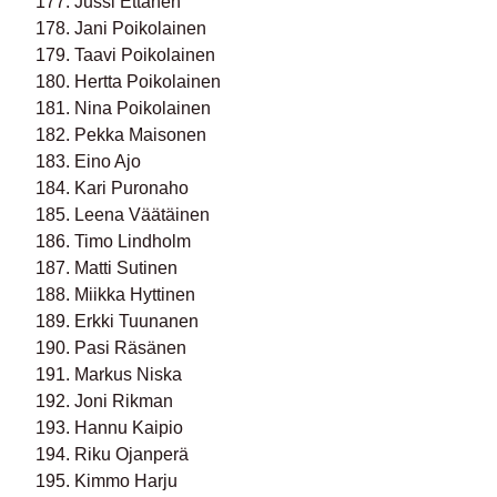
177. Jussi Ettanen
178. Jani Poikolainen
179. Taavi Poikolainen
180. Hertta Poikolainen
181. Nina Poikolainen
182. Pekka Maisonen
183. Eino Ajo
184. Kari Puronaho
185. Leena Väätäinen
186. Timo Lindholm
187. Matti Sutinen
188. Miikka Hyttinen
189. Erkki Tuunanen
190. Pasi Räsänen
191. Markus Niska
192. Joni Rikman
193. Hannu Kaipio
194. Riku Ojanperä
195. Kimmo Harju