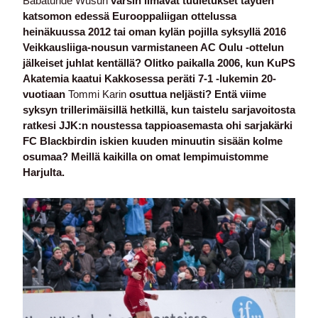
Babatunde Wusun
varsin ilmavat tuuletukset täyden
katsomon edessä Eurooppaliigan ottelussa
heinäkuussa 2012 tai oman kylän pojilla syksyllä 2016
Veikkausliiga-nousun varmistaneen AC Oulu -ottelun
jälkeiset juhlat kentällä? Olitko paikalla 2006, kun KuPS
Akatemia kaatui Kakkosessa peräti 7-1 -lukemin 20-
vuotiaan
Tommi Karin
osuttua neljästi? Entä viime
syksyn trillerimäisillä hetkillä, kun taistelu sarjavoitosta
ratkesi JJK:n noustessa tappioasemasta ohi sarjakärki
FC Blackbirdin iskien kuuden minuutin sisään kolme
osumaa? Meillä kaikilla on omat lempimuistomme
Harjulta.