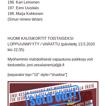
196. Kari Leinonen
197. Eero Uusitalo
198. Marja Kokkonen
(Sinun nimesi tähän)
HUOM! KAUSIKORTIT TOISTAISEKSI
LOPPUUNMYYTY / VARATTU
(päivitetty 13.5.2020
klo 22:35)
Myöhemmin mahdollisesti vapautuvia paikkoja voit
tiedustella: joni.vesalainen(at)jjk.fi
[separator top=”10″ style=”shadow”]