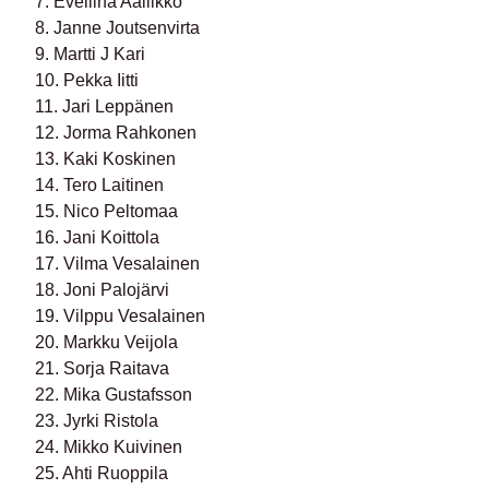
7. Eveliina Aallikko
8. Janne Joutsenvirta
9. Martti J Kari
10. Pekka Iitti
11. Jari Leppänen
12. Jorma Rahkonen
13. Kaki Koskinen
14. Tero Laitinen
15. Nico Peltomaa
16. Jani Koittola
17. Vilma Vesalainen
18. Joni Palojärvi
19. Vilppu Vesalainen
20. Markku Veijola
21. Sorja Raitava
22. Mika Gustafsson
23. Jyrki Ristola
24. Mikko Kuivinen
25. Ahti Ruoppila