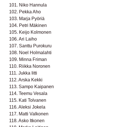
101. Niko Hannula
102. Pekka Aho
103. Marja Pyöriä
104. Petri Mäkinen
105. Keijo Kolmonen
106. Ari Laiho
107. Santtu Purokuru
108. Noel Holmalahti
109. Minna Friman
110. Riikka Noronen
111. Jukka Iitti
112. Arska Kekki
113. Sampo Kaipanen
114. Teemu Vesala
115. Kati Tolvanen
116. Aleksi Jokela
117. Matti Valkonen
118. Asko Itkonen