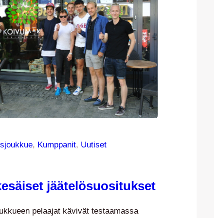
sjoukkue
, 
Kumppanit
, 
Uutiset
kesäiset jäätelösuositukset
ukkueen pelaajat kävivät testaamassa