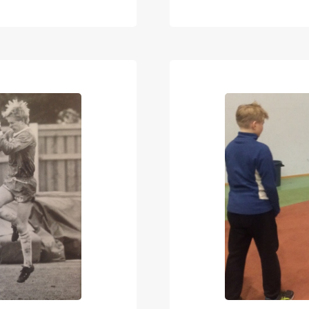
nnon sai Julius
Timo Kalmari, Ma
ian
Kati Lehmonen. Al
tuore markkinati
kkoin tekevä
Janne Mönkkönen
seuraavasti:…
parinkymmenen 