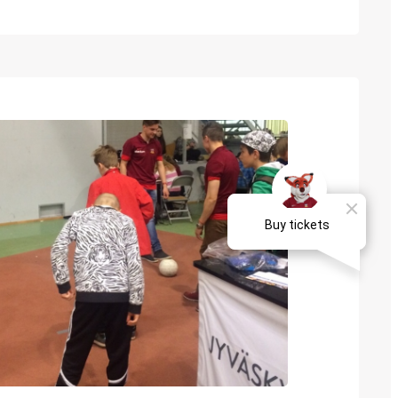
tti Halttunen, Antti Ketola, Jani Jokela ja
uksi käsiteltiin sijoittamiseen liittyen
lanne ja sen jälkeen JJK:n toimitusjohtaja
 esitteli seuran toiminnan uusia tuulia
hengen seurueelle.…