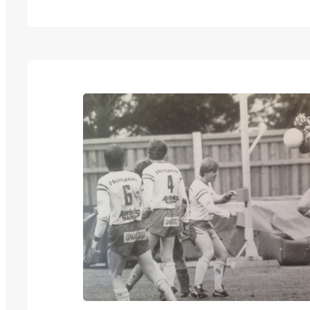
valinta tehtiin JJK:n 06-ikäluokasta ja palki
Lehtovuori. Palkintoa olivat jakamassa Elen
verkostopäällikkö Simo Pynnönen ja JJK:n
edustusjoukkueesta paluuta pelikentille pia
kapteeni Tommi Kari. Valintaa perusteltiin 