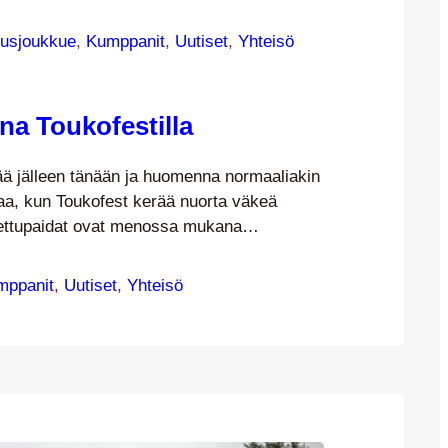
usjoukkue
, 
Kumppanit
, 
Uutiset
, 
Yhteisö
a Toukofestilla
tää jälleen tänään ja huomenna normaaliakin
a, kun Toukofest kerää nuorta väkeä
ettupaidat ovat menossa mukana
ä! JJK:n pelaajia on tavattavissa
ngin pisteellä keskiviikkona kello 11-13 –
mppanit
, 
Uutiset
, 
Yhteisö
kkaamaan, hakemaan nimmarit ja
tupaitojen kanssa! Toukofest-ranneke
sisäänpääsyyn ja istumapaikkaan
sa tulevan sunnuntain JJK – TPS -