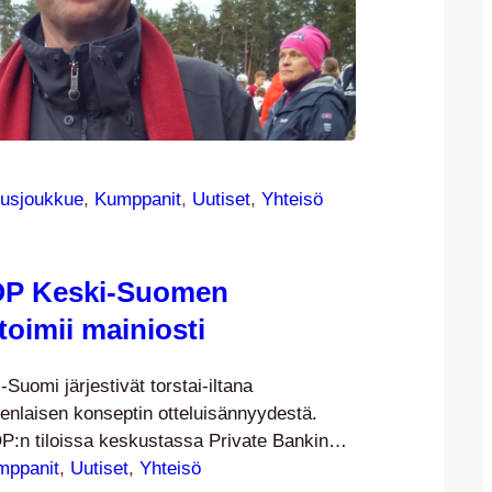
usjoukkue
, 
Kumppanit
, 
Uutiset
, 
Yhteisö
 OP Keski-Suomen
toimii mainiosti
Suomi järjestivät torstai-iltana
enlaisen konseptin otteluisännyydestä.
OP:n tiloissa keskustassa Private Banking –
ella, jossa pankin puolesta isäntinä toimivat
mppanit
, 
Uutiset
, 
Yhteisö