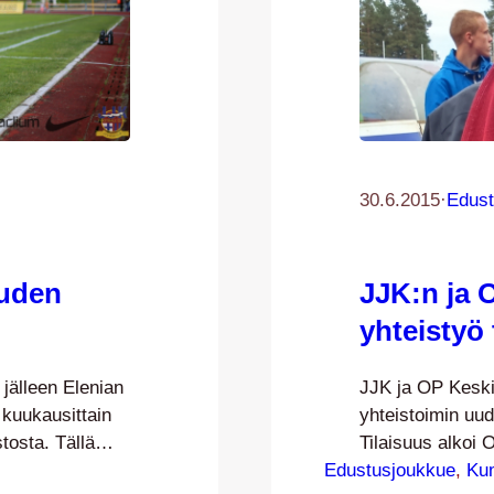
30.6.2015
·
Edust
uden
JJK:n ja
yhteistyö 
 jälleen Elenian
JJK ja OP Keski-
 kuukausittain
yhteistoimin uud
stosta. Tällä
Tilaisuus alkoi 
n osalta –
Edustusjoukkue
asiakastilaisuud
, 
Ku