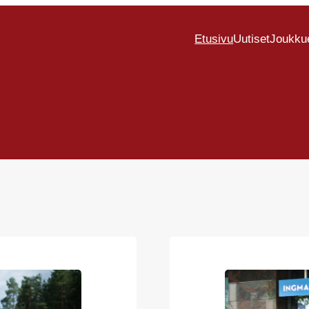
Etusivu
Uutiset
Joukku