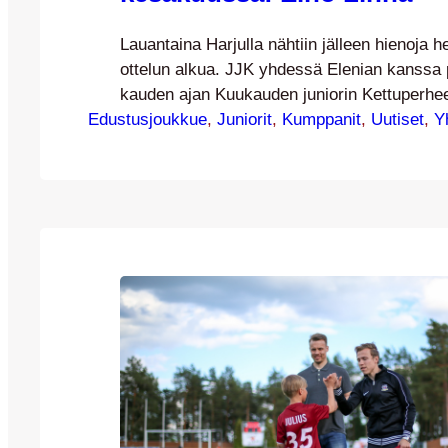
Lauantaina Harjulla nähtiin jälleen hienoja h
ottelun alkua. JJK yhdessä Elenian kanssa 
kauden ajan Kuukauden juniorin Kettuperhe
Edustusjoukkue
junnukatraasta. Kesäkuun osalta palkinto m
, 
Juniorit
, 
Kumppanit
, 
Uutiset
, 
Y
ikäkausijoukkueen Eino Linnalle. Palkintoa o
jakamassa Elenian Tarja Ahlsten sekä edut
Severi Vielma. Perustelut Einon valinnalle: ”
JJK -05 ikäkausijoukkueeseen noin puolitois
sitten. Liinatukkainen pikkuväkkärä…