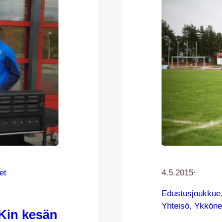
et
4.5.2015
·
Edustusjoukkue
Yhteisö
, 
Ykköne
Kin kesän