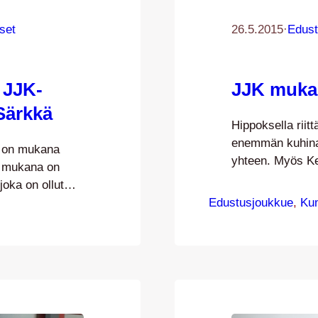
set
26.5.2015
·
Edust
 JJK-
JJK mukan
Särkkä
Hippoksella riit
enemmän kuhina
a on mukana
yhteen. Myös K
a mukana on
molempina päivin
oka on ollut
Jyväskylän kaupu
iminnassa aina
Edustusjoukkue
, 
Ku
tervetuloa moi
nen
pelailemaan Ket
aa koko ikänsä.
oikeuttaa myös 
deltäjän, JyP-
aurinkokatsomos
. Aktiiviuran…
ottelussa!