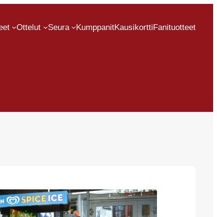
eet
Ottelut
Seura
Kumppanit
Kausikortti
Fanituotteet