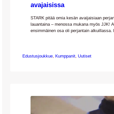
avajaisissa
STARK pitää omia kesän avaijaisiaan perjan
lauantaina – menossa mukana myös JJK! A
ensimmäinen osa oli perjantain alkuillassa. 
vatsantäytteekseen aivan erityismaukkaita 
sillä ne tulivat Kettupaitojen isännöimästä gri
ehtinyt perjantaina mukaan, ei hätää – avaj
Edustusjoukkue
jatkoa heti lauantaiaamupäivänä! Tuolloin k
, 
Kumppanit
, 
Uutiset
vietetään vielä kello 10-13.