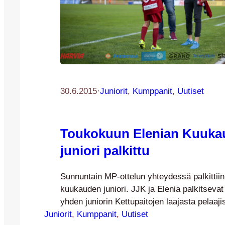
30.6.2015
·
Juniorit
, 
Kumppanit
, 
Uutiset
Toukokuun Elenian Kuuka
juniori palkittu
Sunnuntain MP-ottelun yhteydessä palkittiin
kuukauden juniori. JJK ja Elenia palkitsevat
yhden juniorin Kettupaitojen laajasta pelaaji
Juniorit
kertaa palkittiin Kuukauden juniori toukokuu
, 
Kumppanit
, 
Uutiset