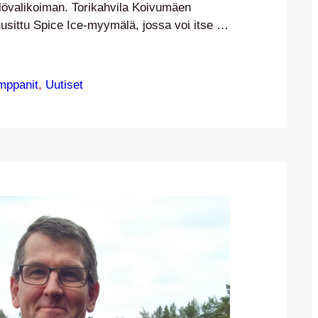
elövalikoiman. Torikahvila Koivumäen
usittu Spice Ice-myymälä, jossa voi itse
ensä jäätelöannoksen – ja nauttia sen
rassilla Kävelykadulla. Kettupaidoista Teemu
to Hilska, Tommi Kari, Jasin Abahassine,
mppanit
, 
Uutiset
, Aram Hasanzada, Antto Tapaninen ja
ävivät tiukkojen treenien jälkeen
aitut herkkuannokset. Hilskan valintana