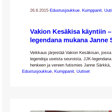
26.6.2015
·
Edustusjoukkue
, 
Kumppanit
, 
Uuti
Vakion Kesäkisa käyntiin –
legendana mukana Janne 
Veikkaus järjestää Vakion Kesäkisan, joss
legendoja useista seuroista. JJK-legendan
henkeen ja vereen futismies Janne Särkkä, j
Edustusjoukkue
mukana JJK:n ja sen edeltäjän JyP-77:n to
, 
Kumppanit
, 
Uutiset
80-luvun alusta asti. Särkkä on paljasjalkai
jyväskyläläinen, joka on harrastanut liikunt
Peliurallaan hän pelasi vuosikaudet JJK:n e
77:n maalilla Ykkös- ja Kakkosdivisioonissa