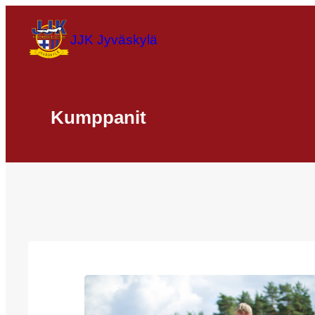
Siirry
sisältöön
JJK Jyväskylä
Kumppanit