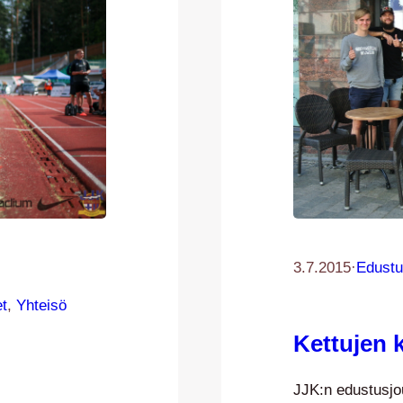
3.7.2015
·
Edustu
et
, 
Yhteisö
Kettujen 
JJK:n edustusjo