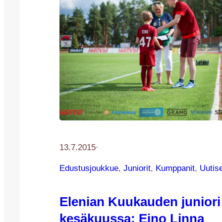
13.7.2015
·
Edustusjoukkue
, 
Juniorit
, 
Kumppanit
, 
Uutis
Elenian Kuukauden juniori
kesäkuussa: Eino Linna