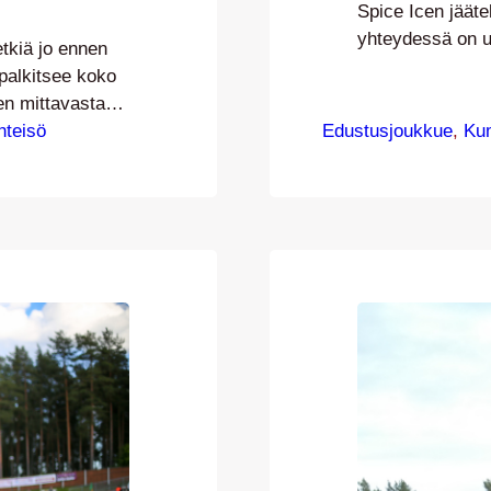
Spice Icen jäät
yhteydessä on u
etkiä jo ennen
rakentaa mieleis
palkitsee koko
aurinkoisella te
en mittavasta
Vaarakallio, Ant
eni JJK-05-
hteisö
Edustusjoukkue
, 
Ku
Jarkko Kosunen
livat
Benno Hanslian k
usjoukkueen
nauttimassa ans
Eino on liittynyt
oli…
ta vuotta