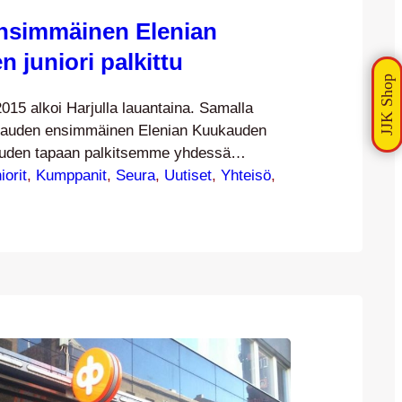
nsimmäinen Elenian
 juniori palkittu
15 alkoi Harjulla lauantaina. Samalla
 kauden ensimmäinen Elenian Kuukauden
kauden tapaan palkitsemme yhdessä
animme kanssa koko kauden ajan
iorit
, 
Kumppanit
, 
Seura
, 
Uutiset
, 
Yhteisö
, 
den lukuisista junioripelaajistamme.
uoritetaan edustusjoukkueen kotiotteluissa
äätteeksi – Haka-ottelussa palkittiin siis
uden juniori. Kauden 2015 ensimmäisenä
n juniorina palkittiin Miikka Nyberg JJK
 Palkitsemisen suorittivat…