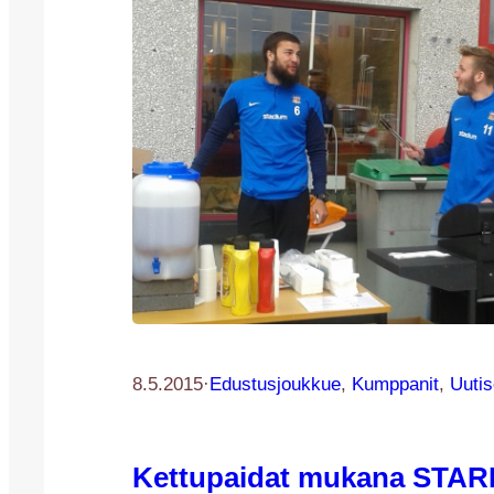
8.5.2015
·
Edustusjoukkue
, 
Kumppanit
, 
Uutis
Kettupaidat mukana STAR