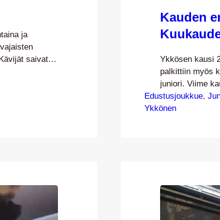
Kauden e
Kuukauden
taina ja
vajaisten
Kävijät saivat
Ykkösen kausi 20
makkaroita,
palkittiin myös
llistä. Mikäli et
juniori. Viime 
aiset saavat
Edustusjoukkue
yhteistyökumpp
, 
Jun
esän avajaisia
Ykkönen
kuukausittain yh
Palkitseminen s
aina kuukauden p
huhtikuun Kuuka
Elenian Kuukaude
07-joukkueesta.