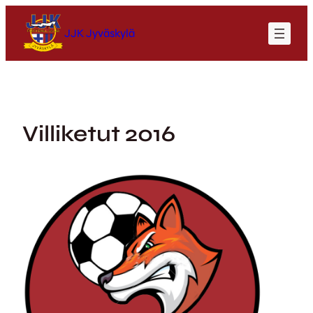
Siirry
sisältöön
JJK Jyväskylä
Villiketut 2016