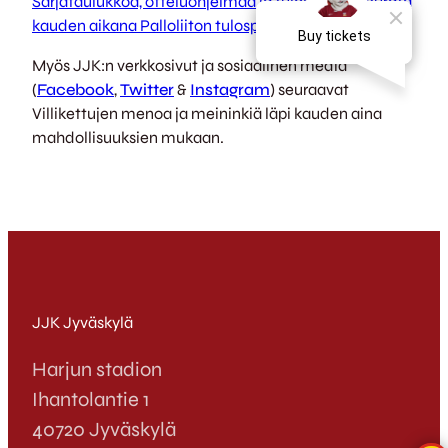
Sarjataulukkoa, otteluohjelmaa ja tuloksia voi seurata
kauden aikana Palloliiton tulospalvelusta
täältä
.
Myös JJK:n verkkosivut ja sosiaalinen media
(
Facebook
,
Twitter
&
Instagram
) seuraavat
Villikettujen menoa ja meininkiä läpi kauden aina
mahdollisuuksien mukaan.
JJK Jyväskylä
Harjun stadion
Ihantolantie 1
40720 Jyväskylä