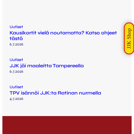
Uutiset
Kausikortit vielä noutamatta? Katso ohjeet
tästä
6.7.2026
Uutiset
JJK jäi maaleitta Tampereella
6.7.2026
Uutiset
TPV isännöi JJK:ta Ratinan nurmella
4.7.2026