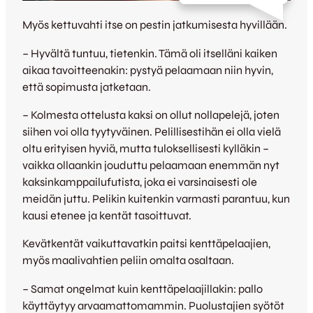
Myös kettuvahti itse on pestin jatkumisesta hyvillään.
– Hyvältä tuntuu, tietenkin. Tämä oli itselläni kaiken
aikaa tavoitteenakin: pystyä pelaamaan niin hyvin,
että sopimusta jatketaan.
– Kolmesta ottelusta kaksi on ollut nollapelejä, joten
siihen voi olla tyytyväinen. Pelillisestihän ei olla vielä
oltu erityisen hyviä, mutta tuloksellisesti kylläkin –
vaikka ollaankin jouduttu pelaamaan enemmän nyt
kaksinkamppailufutista, joka ei varsinaisesti ole
meidän juttu. Pelikin kuitenkin varmasti parantuu, kun
kausi etenee ja kentät tasoittuvat.
Kevätkentät vaikuttavatkin paitsi kenttäpelaajien,
myös maalivahtien peliin omalta osaltaan.
– Samat ongelmat kuin kenttäpelaajillakin: pallo
käyttäytyy arvaamattomammin. Puolustajien syötöt