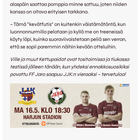
alaspäin saattaa pomppia minne sattuu, joten niiden
kanssa on oltava erityisen tarkkana.
– Tämä ”kevätfutis” on kuitenkin väistämätöntä, kun
luonnonnurmilla pelataan ja kyllä me on treeneissä
käyty läpi, kuinka suoraviivaistetaan peliä sen verran,
että se sopii paremmin näihin kevään otteluihin.
Ville ja muut Kettupaidat ovat tositoimissa ja tiukassa
testissä jälleen tänään, kun yhdeksi ennakkosuosikiksi
povattu FF Jaro saapuu JJK:n vieraaksi – tervetuloa!