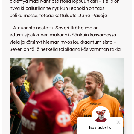
pidettyä maalivahtiosastolla loppuun asti – siellä on
hyvä kilpailutilanne nyt, kun Teppokin on taas
pelikunnossa, toteaa kettuluotsi
Juha Pasoja
.
– A-nuorista nostettu
Severi Ikäheimo
on
edustusjoukkueen mukana ikäänkuin kasvamassa
vielä ja kärsinyt hieman myös loukkaantumisista –
Severi on tällä hetkellä toipilaana käsivamman takia.