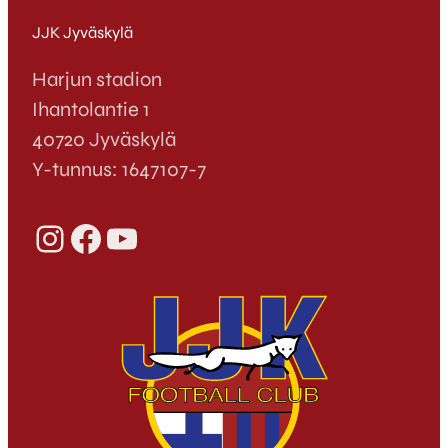
JJK Jyväskylä
Harjun stadion
Ihantolantie 1
40720 Jyväskylä
Y-tunnus: 1647107-7
Instagram
Facebook
YouTube