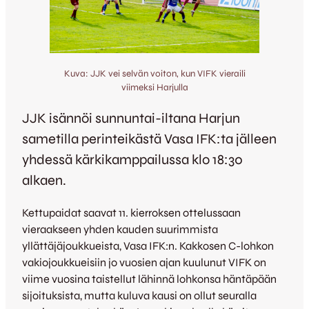
Kuva: JJK vei selvän voiton, kun VIFK vieraili
viimeksi Harjulla
JJK isännöi sunnuntai-iltana Harjun
sametilla perinteikästä Vasa IFK:ta jälleen
yhdessä kärkikamppailussa klo 18:30
alkaen.
Kettupaidat saavat 11. kierroksen ottelussaan
vieraakseen yhden kauden suurimmista
yllättäjäjoukkueista, Vasa IFK:n. Kakkosen C-lohkon
vakiojoukkueisiin jo vuosien ajan kuulunut VIFK on
viime vuosina taistellut lähinnä lohkonsa häntäpään
sijoituksista, mutta kuluva kausi on ollut seuralla