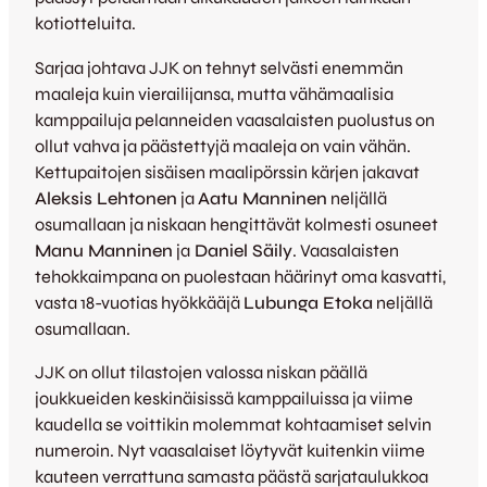
kotiotteluita.
Sarjaa johtava JJK on tehnyt selvästi enemmän
maaleja kuin vierailijansa, mutta vähämaalisia
kamppailuja pelanneiden vaasalaisten puolustus on
ollut vahva ja päästettyjä maaleja on vain vähän.
Kettupaitojen sisäisen maalipörssin kärjen jakavat
Aleksis Lehtonen
ja
Aatu Manninen
neljällä
osumallaan ja niskaan hengittävät kolmesti osuneet
Manu Manninen
ja
Daniel Säily
. Vaasalaisten
tehokkaimpana on puolestaan häärinyt oma kasvatti,
vasta 18-vuotias hyökkääjä
Lubunga Etoka
neljällä
osumallaan.
JJK on ollut tilastojen valossa niskan päällä
joukkueiden keskinäisissä kamppailuissa ja viime
kaudella se voittikin molemmat kohtaamiset selvin
numeroin. Nyt vaasalaiset löytyvät kuitenkin viime
kauteen verrattuna samasta päästä sarjataulukkoa