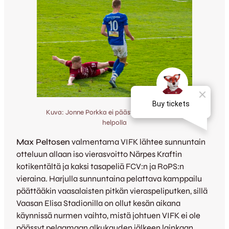
Kuva: Jonne Porkka ei päästänyt vaasalaisia
helpolla
Max Peltosen
valmentama VIFK lähtee sunnuntain
otteluun allaan iso vierasvoitto Närpes Kraftin
kotikentältä ja kaksi tasapeliä FCV:n ja RoPS:n
vieraina. Harjulla sunnuntaina pelattava kamppailu
päättääkin vaasalaisten pitkän vieraspeliputken, sillä
Vaasan Elisa Stadionilla on ollut kesän aikana
käynnissä nurmen vaihto, mistä johtuen VIFK ei ole
päässyt pelaamaan alkukauden jälkeen lainkaan