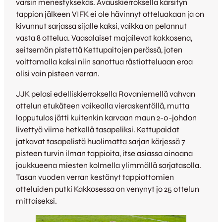
varsin menestyksekäs. Avauskierroksella kärsityn
tappion jälkeen VIFK ei ole hävinnyt otteluakaan ja on
kivunnut sarjassa sijalle kaksi, vaikka on pelannut
vasta 8 ottelua. Vaasalaiset majailevat kakkosena,
seitsemän pistettä Kettupaitojen perässä, joten
voittamalla kaksi niin sanottua rästiotteluaan eroa
olisi vain pisteen verran.
JJK pelasi edelliskierroksella Rovaniemellä vahvan
ottelun etukäteen vaikealla vieraskentällä, mutta
lopputulos jätti kuitenkin karvaan maun 2-0-johdon
livettyä viime hetkellä tasapeliksi. Kettupaidat
jatkavat tasapelistä huolimatta sarjan kärjessä 7
pisteen turvin ilman tappioita, itse asiassa ainoana
joukkueena miesten kolmella ylimmällä sarjatasolla.
Tasan vuoden verran kestänyt tappiottomien
otteluiden putki Kakkosessa on venynyt jo 25 ottelun
mittaiseksi.