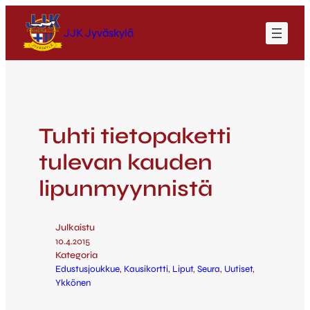
JJK Jyväskylä
Tuhti tietopaketti
tulevan kauden
lipunmyynnistä
Julkaistu
10.4.2015
Kategoria
Edustusjoukkue
, 
Kausikortti
, 
Liput
, 
Seura
, 
Uutiset
, 
Ykkönen