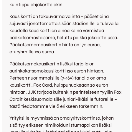
kuin lippulahjakorttejakin.
Kausikortti on takuuvarma valinta – pääset aina
sujuvasti jonottamatta sisään stadionille ja tulevalla
kaudella kausikortti on ainoa keino varmistaa
pääkatsomosta sama, haluttu paikka joka ottelussa.
Pääkatsomomausikortin hinta on 170 euroa,
eturyhmille 120 euroa.
Pääkatsomokausikortin lisäksi tarjolla on
aurinkokatsomokausikortti 120 euron hintaan.
Perheen nuorimmaisille (7-16v) tarjolla on oma
kausikortti, Fox Card, huippuhuokeaan 20 euron
hintaan. JJK tarjoaa kuitenkin perinteiseen tyyliin Fox
Cardit keskisuomalaisille juniori-ikäisille futareille –
tästä tiedotamme vielä erikseen tarkemmin.
Yrityksille myynnissä on oma yrityskorttinsa, johon
sisältyy erikseen nimikoidun istumapaikan lisäksi