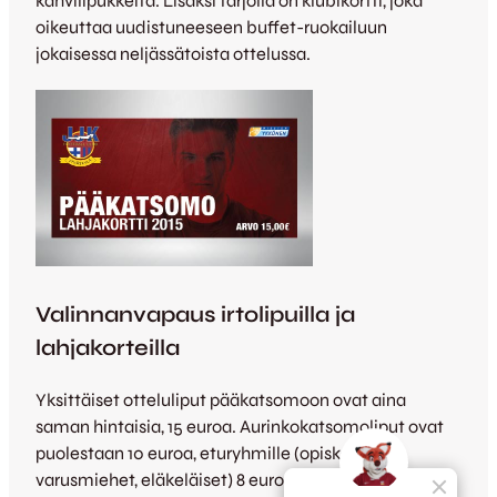
kahvilipukkeita. Lisäksi tarjolla on klubikortti, joka
oikeuttaa uudistuneeseen buffet-ruokailuun
jokaisessa neljässätoista ottelussa.
Valinnanvapaus irtolipuilla ja
lahjakorteilla
Yksittäiset otteluliput pääkatsomoon ovat aina
saman hintaisia, 15 euroa. Aurinkokatsomoliput ovat
puolestaan 10 euroa, eturyhmille (opiskelijat,
varusmiehet, eläkeläiset) 8 euroa ja lapsille 5 euroa.