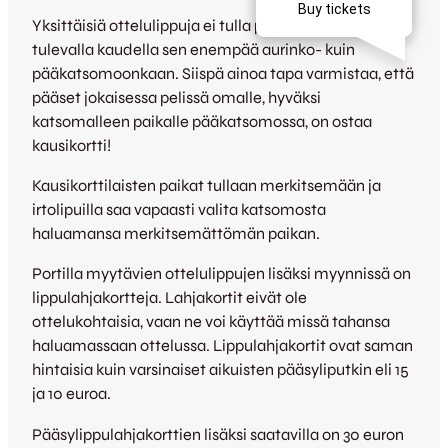
Yksittäisiä ottelulippuja ei tulla paikkanumeroimaan
tulevalla kaudella sen enempää aurinko- kuin
pääkatsomoonkaan. Siispä ainoa tapa varmistaa, että
pääset jokaisessa pelissä omalle, hyväksi
katsomalleen paikalle pääkatsomossa, on ostaa
kausikortti!
Kausikorttilaisten paikat tullaan merkitsemään ja
irtolipuilla saa vapaasti valita katsomosta
haluamansa merkitsemättömän paikan.
Portilla myytävien ottelulippujen lisäksi myynnissä on
lippulahjakortteja. Lahjakortit eivät ole
ottelukohtaisia, vaan ne voi käyttää missä tahansa
haluamassaan ottelussa. Lippulahjakortit ovat saman
hintaisia kuin varsinaiset aikuisten pääsyliputkin eli 15
ja 10 euroa.
Pääsylippulahjakorttien lisäksi saatavilla on 30 euron