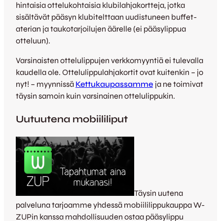
hintaisia ottelukohtaisia klubilahjakortteja, jotka
sisältävät pääsyn klubitelttaan uudistuneen buffet-
aterian ja taukotarjoilujen äärelle (ei pääsylippua
otteluun).
Varsinaisten ottelulippujen verkkomyyntiä ei tulevalla
kaudella ole. Ottelulippulahjakortit ovat kuitenkin – jo
nyt! – myynnissä
Kettukaupassamme
ja ne toimivat
täysin samoin kuin varsinainen ottelulippukin.
Uutuutena mobiililiput
Täysin uutena
palveluna tarjoamme yhdessä mobiililippukauppa W-
ZUPin kanssa mahdollisuuden ostaa pääsylippu