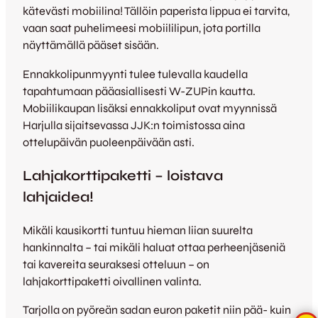
kätevästi mobiilina! Tällöin paperista lippua ei tarvita,
vaan saat puhelimeesi mobiililipun, jota portilla
näyttämällä pääset sisään.
Ennakkolipunmyynti tulee tulevalla kaudella
tapahtumaan pääasiallisesti W-ZUPin kautta.
Mobiilikaupan lisäksi ennakkoliput ovat myynnissä
Harjulla sijaitsevassa JJK:n toimistossa aina
ottelupäivän puoleenpäivään asti.
Lahjakorttipaketti – loistava
lahjaidea!
Mikäli kausikortti tuntuu hieman liian suurelta
hankinnalta – tai mikäli haluat ottaa perheenjäseniä
tai kavereita seuraksesi otteluun – on
lahjakorttipaketti oivallinen valinta.
Tarjolla on pyöreän sadan euron paketit niin pää- kuin