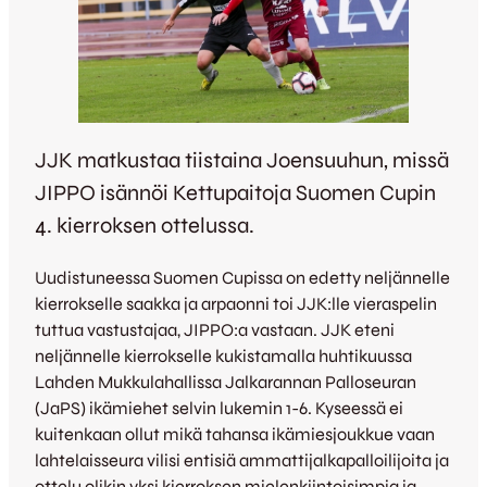
JJK matkustaa tiistaina Joensuuhun, missä
JIPPO isännöi Kettupaitoja Suomen Cupin
4. kierroksen ottelussa.
Uudistuneessa Suomen Cupissa on edetty neljännelle
kierrokselle saakka ja arpaonni toi JJK:lle vieraspelin
tuttua vastustajaa, JIPPO:a vastaan. JJK eteni
neljännelle kierrokselle kukistamalla huhtikuussa
Lahden Mukkulahallissa Jalkarannan Palloseuran
(JaPS) ikämiehet selvin lukemin 1-6. Kyseessä ei
kuitenkaan ollut mikä tahansa ikämiesjoukkue vaan
lahtelaisseura vilisi entisiä ammattijalkapalloilijoita ja
ottelu olikin yksi kierroksen mielenkiintoisimpia ja