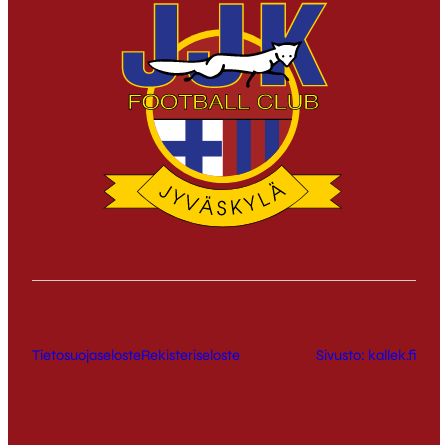
Tietosuojaseloste
Rekisteriseloste
Sivusto: kallek.fi