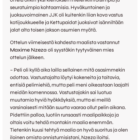
seuratuimpia kohtaamisia. Hyväkuntoinen ja
juoksuvoimainen JJK oli kuitenkin liian kova vastus
kotijoukkueelle ja Kettupaidat juoksivat isänniltään
jalat alta toisen jakson osumien myötä.
Ottelun viimeisestä kahdesta maalista vastannut
Maxime Nzeza
oli syystäkin tyytyväinen mies
ottelun jälkeen.
– Peli oli kyllä aika lailla sellainen mitä osasimmekin
odottaa. Vastustajalta löytyi kokeneita ja taitavia,
entisiä pelimiehiä, mutta peli meni oikeastaan laajalti
meidän komennossa. Vastustajakin sai luotua
muutamia hyviä hyökkäyksiä, mutta ei meillä
varsinaisesti mitään suurta vaaraa ollut pelin aikana.
Pidettiin palloa, luotiin runsaasti maalipaikkoja ja
oltais voitu tehdä montakin maalia enemmän.
Tietenkin kuusi tehtyä maalia on hyvä suoritus ja olen
iloinen omista onnistumisistani, Nzeza iloitsi.