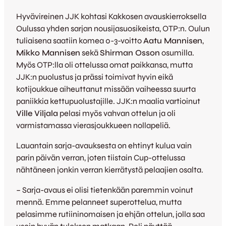
Hyvävireinen JJK kohtasi Kakkosen avauskierroksella
Oulussa yhden sarjan nousijasuosikeista, OTP:n. Oulun
tuliaisena saatiin komea 0-3-voitto
Aatu Mannisen
,
Mikko Mannisen
sekä
Shirman Osson
osumilla.
Myös OTP:lla oli ottelussa omat paikkansa, mutta
JJK:n puolustus ja prässi toimivat hyvin eikä
kotijoukkue aiheuttanut missään vaiheessa suurta
paniikkia kettupuolustajille. JJK:n maalia vartioinut
Ville Viljala
pelasi myös vahvan ottelun ja oli
varmistamassa vierasjoukkueen nollapeliä.
Lauantain sarja-avauksesta on ehtinyt kulua vain
parin päivän verran, joten tiistain Cup-ottelussa
nähtäneen jonkin verran kierrätystä pelaajien osalta.
– Sarja-avaus ei olisi tietenkään paremmin voinut
mennä. Emme pelanneet superottelua, mutta
pelasimme rutiininomaisen ja ehjän ottelun, jolla saa