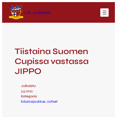
JJK Jyväskylä
Tiistaina Suomen
Cupissa vastassa
JIPPO
Julkaistu
3.5.2022
Kategoria
Edustusjoukkue
, 
Uutiset