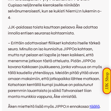
Cupissa neljännelle kierrokselle niinikään
selvänumeroisesti, kun se kukisti NiemU:n lukemin 0-
4.
JJK-paidassa toista kauttaan pelaava
Åke odottaa
innolla entisen seuransa kohtaamista.
– Erittäin odottavaiset fiilikset kohdata itselle tärkeä
seura. Minulla on iso kunnioitus JIPPOa kohtaan,
mutta nyt pelaan eri logolle ja teen kaikkeni, että
menemme jatkoon tästä ottelusta. Pidän JIPPOa
kovana Kakkosen joukkueena, jonka vahvuus on myös
tällä kaudella yhtenäisyys. Meidän pitää yltää aivan
omaan maksimiin, että jatkopaikka lähtee matkaan.
Katsotaan kentällä kumpi joukkue on palautunut
paremmin lauantaista ja söikö Tahvanaiset liian
monta munkkia vappuna, Åke virnistää.
Åken mietteitä lisää myös JIPPO:n ennakossa
täällä
.