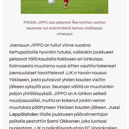
Pitkään JIPPO:ssa pelannut Åke kohtaa vanhan
seuransa nyt ensimmäistä kertaa virallisessa
ottelussa
Joensuun JIPPO on tullut viime vuosina
Kettupaidoille hyvinkin tutuksi, vaikkakin joukkueet
pelaavat tällä kaudella Kakkosen eri lohkoissa.
Kolmosesta muutama vuosi sitten vauhtia hakeneet
joensuulaiset tavoittelevat JJK:n tavoin nousua
Ykköseen, josta putosivat yhden kauden visiitin
jälkeen syksyllä 2021. Seurojen välillä on muutoinkin
paljon yhtäläisyyksiä. JIPPO on A-lohkon selkeä
nousijasuosikki, mutta on kokenut jonkin verran
muutoksia päättyneen Ykkösen kauden jälkeen.
Jussi
Leppälahden
tilalle joukkueen päävalmentajan
paikalle pestattiin
Sami Okkonen
, joka luotsasi
puolestaan JJK:n paikallisvastustaja FC Vaajakosken