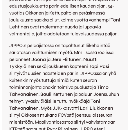
edustusjoukkuetta parin edellisen kauden ajan. 34-
vuotias Okkonen ja Kettupaitojen peräsimessä
joulukuusta saakka ollut, kolme vuotta vanhempi
Toni
Lehtinen
ovat molemmat nuoria ja lupaavia
valmentajia, joilta odotetaan tulevaisuudessa paljon.
JIPPO:n pelaajistossa on tapahtunut liikehdintää
sarjatason vaihtumisen myötä. Mm. isossa roolissa
pelanneet
Joona
ja
Jere Hiltunen
,
Nuutti
Tykkyläinen
sekä joukkueen kapteeni
Topi Pasi
siirtyivät uusien haasteiden pariin. JIPPO:ssa on yhä
kuitenkin myös tuttuja nimiä, kuten seuran
toiminnanjohtajanakin toimiva puolustaja
Timo
Tahvanainen
,
Sauli Kettunen
ja paluun Joensuuhun
tehnyt, jyväskyläläisille tuttu hyökkääjä
Toni
Tahvanainen
. Myös JJK-kasvatti
Lari Liukkonen
siirtyi Okkosen mukana FCV:stä joensuulaisseuran
miehistöön. Maalivahtiosastoa siirtyi vahvistamaan
KTP:stä saapunut
Pyry Piirainen
. JIPPO eteni