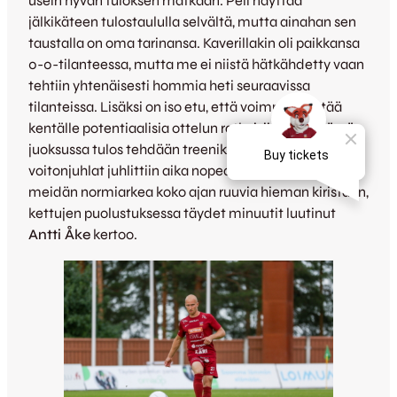
usein hyvän tuloksen matkaan. Peli näyttää
jälkikäteen tulostaululla selvältä, mutta ainahan sen
taustalla on oma tarinansa. Kaverillakin oli paikkansa
0-0-tilanteessa, mutta me ei niistä hätkähdetty vaan
tehtiin yhtenäisesti hommia heti seuraavissa
tilanteissa. Lisäksi on iso etu, että voimme heittää
kentälle potentiaalisia ottelun ratkaisijoita. Pitkässä
juoksussa tulos tehdään treenikentällä, joten
voitonjuhlat juhlittiin aika nopeasti ja jatketaan
meidän normiarkea koko ajan ruuvia hieman kiristäen,
kettujen puolustuksessa täydet minuutit luutinut
Antti Åke
kertoo.