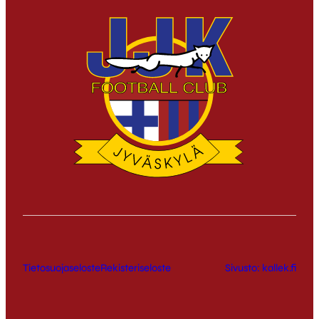
Tietosuojaseloste
Rekisteriseloste
Sivusto: kallek.fi