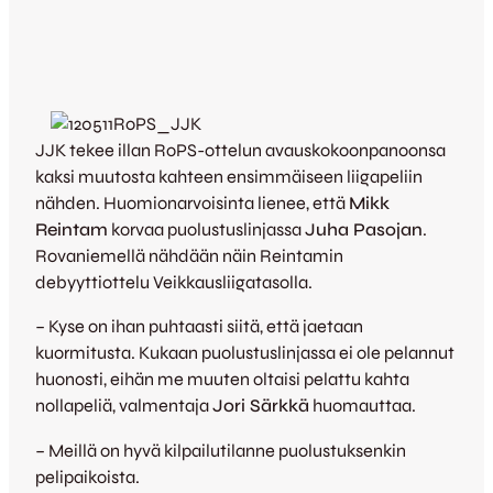
JJK tekee illan RoPS-ottelun avauskokoonpanoonsa
kaksi muutosta kahteen ensimmäiseen liigapeliin
nähden. Huomionarvoisinta lienee, että
Mikk
Reintam
korvaa puolustuslinjassa
Juha Pasojan
.
Rovaniemellä nähdään näin Reintamin
debyyttiottelu Veikkausliigatasolla.
– Kyse on ihan puhtaasti siitä, että jaetaan
kuormitusta. Kukaan puolustuslinjassa ei ole pelannut
huonosti, eihän me muuten oltaisi pelattu kahta
nollapeliä, valmentaja
Jori Särkkä
huomauttaa.
– Meillä on hyvä kilpailutilanne puolustuksenkin
pelipaikoista.