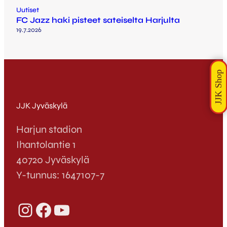
Uutiset
FC Jazz haki pisteet sateiselta Harjulta
19.7.2026
JJK Jyväskylä
Harjun stadion
Ihantolantie 1
40720 Jyväskylä
Y-tunnus: 1647107-7
Instagram
Facebook
YouTube