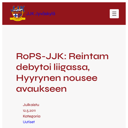
JJK Jyväskylä
RoPS-JJK: Reintam
debytoi liigassa,
Hyyrynen nousee
avaukseen
Julkaistu
12.5.2011
Kategoria
Uutiset