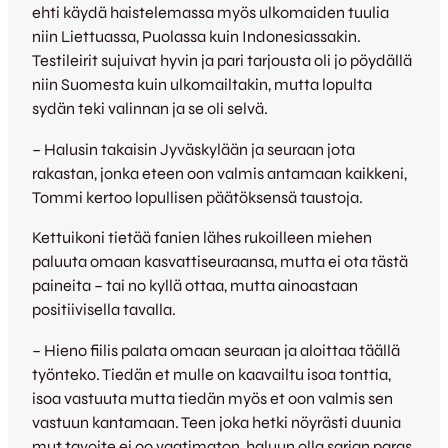
ehti käydä haistelemassa myös ulkomaiden tuulia
niin Liettuassa, Puolassa kuin Indonesiassakin.
Testileirit sujuivat hyvin ja pari tarjousta oli jo pöydällä
niin Suomesta kuin ulkomailtakin, mutta lopulta
sydän teki valinnan ja se oli selvä.
– Halusin takaisin Jyväskylään ja seuraan jota
rakastan, jonka eteen oon valmis antamaan kaikkeni,
Tommi kertoo lopullisen päätöksensä taustoja.
Kettuikoni tietää fanien lähes rukoilleen miehen
paluuta omaan kasvattiseuraansa, mutta ei ota tästä
paineita – tai no kyllä ottaa, mutta ainoastaan
positiivisella tavalla.
– Hieno fiilis palata omaan seuraan ja aloittaa täällä
työnteko. Tiedän et mulle on kaavailtu isoa tonttia,
isoa vastuuta mutta tiedän myös et oon valmis sen
vastuun kantamaan. Teen joka hetki nöyrästi duunia
mut tavoite ei oo vaatimaton, haluun olla sarjan paras