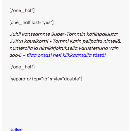
[/one_half]
[one_half last=”yes”]
Juhli kanssamme Super-Tommin kotiinpaluuta:
JJK:n kausikortti + Tommi Karin pelipaita nimellä,
numerolla ja nimikirjoituksella varustettuna vain
200€ –
tilaa omasi heti klikkaamalla tästä!
[/one_half]
[separator top=”10″ style=”double”]
Uutiset