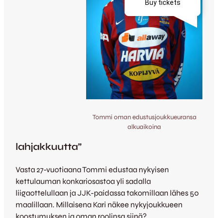
Tommi oman edustusjoukkueuransa
alkuaikoina
lahjakkuutta”
Vasta 27-vuotiaana Tommi edustaa nykyisen
kettulauman konkariosastoa yli sadalla
liigaottelullaan ja JJK-paidassa takomillaan lähes 50
maalillaan. Millaisena Kari näkee nykyjoukkueen
koostumuksen ja oman roolinsa siinä?