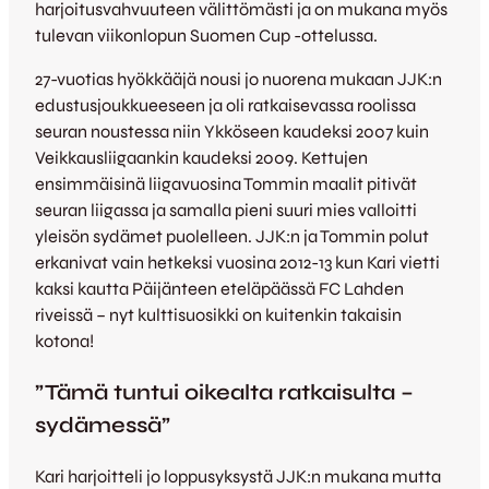
harjoitusvahvuuteen välittömästi ja on mukana myös
tulevan viikonlopun Suomen Cup -ottelussa.
27-vuotias hyökkääjä nousi jo nuorena mukaan JJK:n
edustusjoukkueeseen ja oli ratkaisevassa roolissa
seuran noustessa niin Ykköseen kaudeksi 2007 kuin
Veikkausliigaankin kaudeksi 2009. Kettujen
ensimmäisinä liigavuosina Tommin maalit pitivät
seuran liigassa ja samalla pieni suuri mies valloitti
yleisön sydämet puolelleen. JJK:n ja Tommin polut
erkanivat vain hetkeksi vuosina 2012-13 kun Kari vietti
kaksi kautta Päijänteen eteläpäässä FC Lahden
riveissä – nyt kulttisuosikki on kuitenkin takaisin
kotona!
”Tämä tuntui oikealta ratkaisulta –
sydämessä”
Kari harjoitteli jo loppusyksystä JJK:n mukana mutta