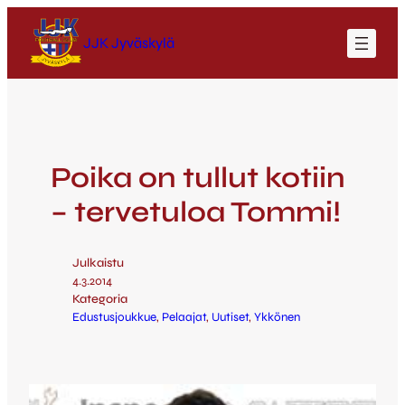
JJK Jyväskylä
Poika on tullut kotiin
– tervetuloa Tommi!
Julkaistu
4.3.2014
Kategoria
Edustusjoukkue
, 
Pelaajat
, 
Uutiset
, 
Ykkönen