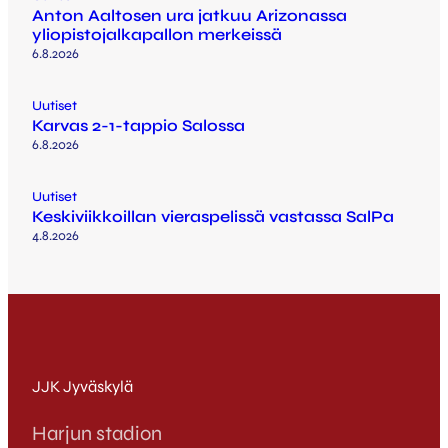
Anton Aaltosen ura jatkuu Arizonassa
yliopistojalkapallon merkeissä
6.8.2026
Uutiset
Karvas 2-1-tappio Salossa
6.8.2026
Uutiset
Keskiviikkoillan vieraspelissä vastassa SalPa
4.8.2026
JJK Jyväskylä
Harjun stadion