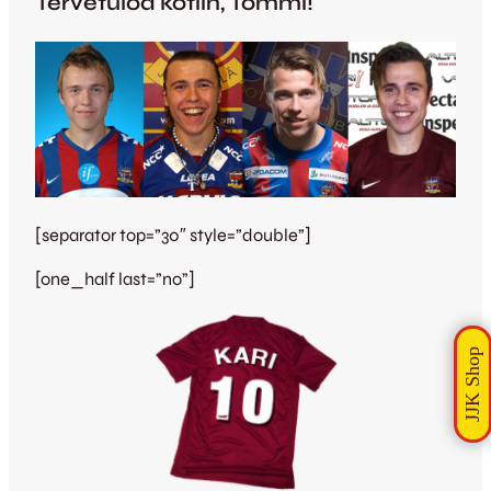
Tervetuloa kotiin, Tommi!
[separator top=”30″ style=”double”]
[one_half last=”no”]