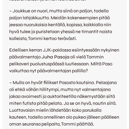
– Joukkue on nuori, mutta siinä on paljon, todella
paljon lahjakkuutta. Meidän kokeneempien pitää
jeesaa nuorukaisia kentällä, kopissa, kaikkialla niin
hyvä tulee ja puristetaan yhessä ne timantit noista
kolleista, Tommi kertoo terävästi.
Edellisen kerran JJK-paidassa esiintyessään nykyinen
päävalmentaja
Juha Pasoja
oli vielä Tommin
pelikaveri puolustuspäässä luutiessaan. Miltä Paso
vaikuttaa nyt päävalmentajan pallilla?
– Mulla on hyvät fiilikset Pasosta koutsina. Pelaajana
oli ehkä vähän hillitympi, mutta nyt valmentajana
jakaa avoimesti ja auktoriteetilla näkemystään siitä
miten futista pitää pelata. Ja se on hyvä, nautin siitä.
Luottavaisin mielin lähdetään koko porukalla
kauteen, todella onnellinen olo pukea jälleen päälleen
oman seuransa pelipaita, Tommi päättää.