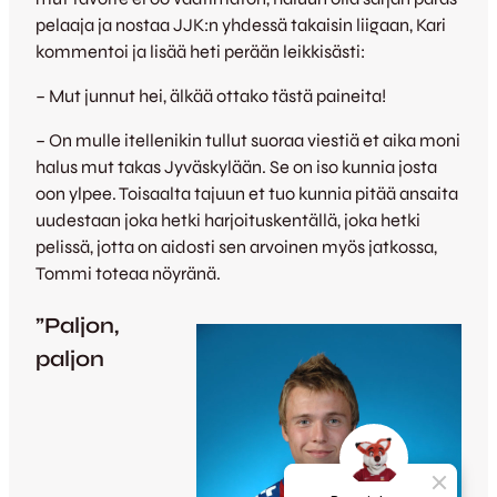
pelaaja ja nostaa JJK:n yhdessä takaisin liigaan, Kari
kommentoi ja lisää heti perään leikkisästi:
– Mut junnut hei, älkää ottako tästä paineita!
– On mulle itellenikin tullut suoraa viestiä et aika moni
halus mut takas Jyväskylään. Se on iso kunnia josta
oon ylpee. Toisaalta tajuun et tuo kunnia pitää ansaita
uudestaan joka hetki harjoituskentällä, joka hetki
pelissä, jotta on aidosti sen arvoinen myös jatkossa,
Tommi toteaa nöyränä.
”Paljon,
paljon