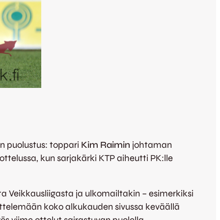
in puolustus: toppari
Kim Raimin
johtaman
ottelussa, kun sarjakärki KTP aiheutti PK:lle
a Veikkausliigasta ja ulkomailtakin – esimerkiksi
yttelemään koko alkukauden sivussa keväällä