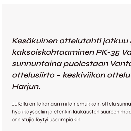
Kesäkuinen ottelutahti jatkuu 
kaksoiskohtaaminen PK-35 Vant
sunnuntaina puolestaan Vantaa
ottelusiirto – keskiviikon ottel
Harjun.
JJK:lla on takanaan mitä riemukkain ottelu sunnun
hyökkäyspeliin ja etenkin laukausten suureen mä
onnistujia löytyi useampiakin.