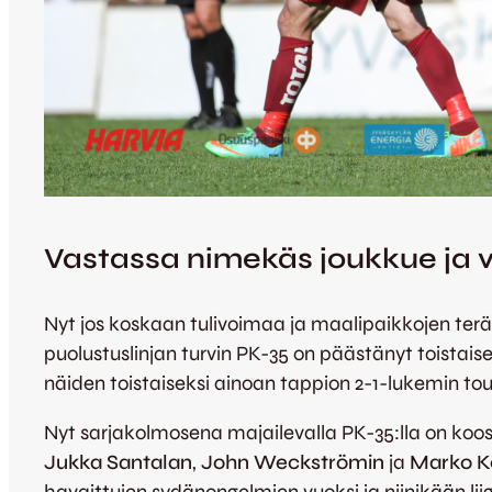
Vastassa nimekäs joukkue ja 
Nyt jos koskaan tulivoimaa ja maalipaikkojen teräv
puolustuslinjan turvin PK-35 on päästänyt toistaisek
näiden toistaiseksi ainoan tappion 2-1-lukemin to
Nyt sarjakolmosena majailevalla PK-35:lla on koos
Jukka Santalan
,
John Weckströmin
ja
Marko K