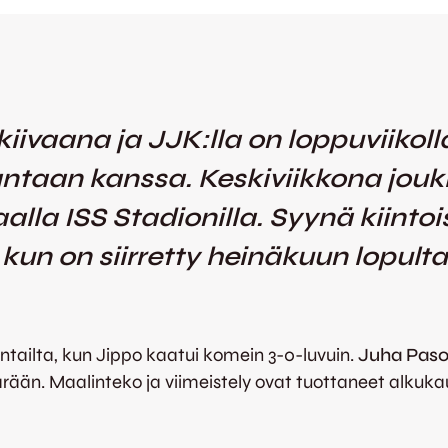
kiivaana ja JJK:lla on loppuviikol
aan kanssa. Keskiviikkona joukku
lla ISS Stadionilla. Syynä kiint
u kun on siirretty heinäkuun lopulta
tailta, kun Jippo kaatui komein 3-0-luvuin.
Juha Paso
ärään. Maalinteko ja viimeistely ovat tuottaneet alku