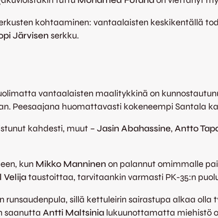
gakuvioistakin tuttu
Mohamed Fofana
on viettänyt my
erkusten kohtaaminen: vantaalaisten keskikentällä to
opi Järvisen
serkku.
huolimatta vantaalaisten maalitykkinä on kunnostautun
laan. Peesaajana huomattavasti kokeneempi Santala ka
istunut kahdesti, muut –
Jasin Abahassine
,
Antto Tap
teen, kun
Mikko Manninen
on palannut omimmalle paik
l Velija
taustoittaa, tarvitaankin varmasti PK-35:n puo
unsaudenpula, sillä kettuleirin sairastupa alkaa olla t
un saanutta
Antti Maltsinia
lukuunottamatta miehistö o