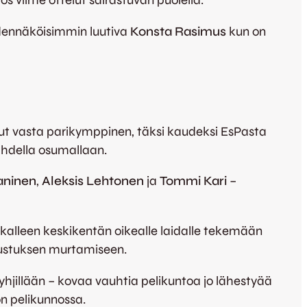
ös viime ottelut sairastuvan puolella.
dennäköisimmin luutiva
Konsta Rasimus
kun on
ut vasta parikymppinen, täksi kaudeksi EsPasta
hdella osumallaan.
aninen
,
Aleksis Lehtonen
ja
Tommi Kari
–
alleen keskikentän oikealle laidalle tekemään
lustuksen murtamiseen.
yhjillään – kovaa vauhtia pelikuntoa jo lähestyää
n pelikunnossa.