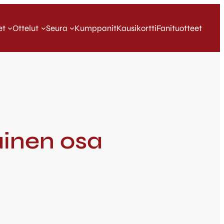
et
Ottelut
Seura
Kumppanit
Kausikortti
Fanituotteet
inen osa