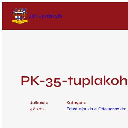
JJK Jyväskylä
PK-35-tuplako
Julkaistu
Kategoria
4.6.2014
Edustusjoukkue
, 
Otteluennakko
,