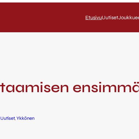
Etusivu
Uutiset
Joukkue
htaamisen ensimmä
 
Uutiset
, 
Ykkönen