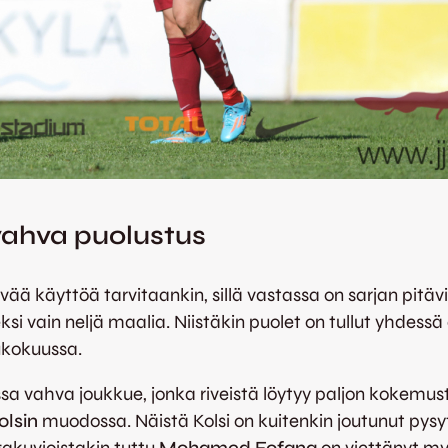
vahva puolustus
ää käyttöä tarvitaankin, sillä vastassa on sarjan pitäv
si vain neljä maalia. Niistäkin puolet on tullut yhdessä 
ukokuussa.
sa vahva joukkue, jonka riveistä löytyy paljon kokemust
olsin
muodossa. Näistä Kolsi on kuitenkin joutunut pys