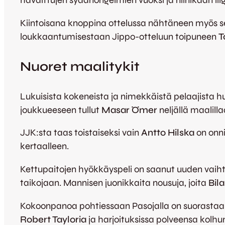
havaittujen sydänongelmien vuoksi ja niinikään lii
Kiintoisana knoppina ottelussa nähtäneen myös s
loukkaantumisestaan Jippo-otteluun toipuneen
T
Nuoret maalitykit
Lukuisista kokeneista ja nimekkäistä pelaajista 
joukkueeseen tullut
Masar Ömer
neljällä maalil
JJK:sta taas toistaiseksi vain
Antto Hilska
on onn
kertaalleen.
Kettupaitojen hyökkäyspeli on saanut uuden vaih
taikojaan. Mannisen juonikkaita nousuja, joita
Bila
Kokoonpanoa pohtiessaan Pasojalla on suorastaan r
Robert Tayloria
ja harjoituksissa polveensa kolh