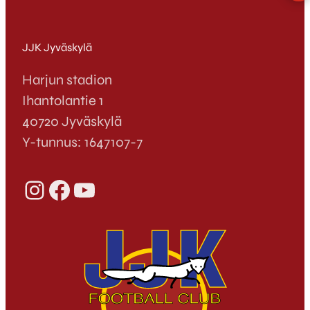
JJK Jyväskylä
Harjun stadion
Ihantolantie 1
40720 Jyväskylä
Y-tunnus: 1647107-7
Instagram
Facebook
YouTube