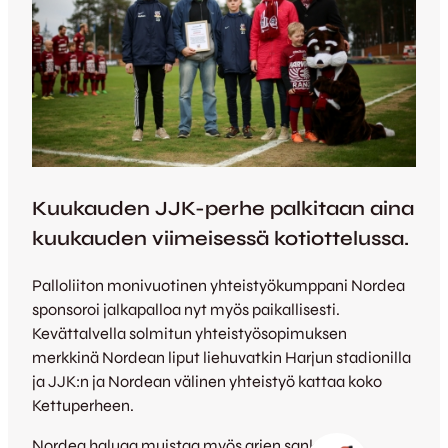
Kuukauden JJK-perhe palkitaan aina
kuukauden viimeisessä kotiottelussa.
Palloliiton monivuotinen yhteistyökumppani Nordea
sponsoroi jalkapalloa nyt myös paikallisesti.
Kevättalvella solmitun yhteistyösopimuksen
merkkinä Nordean liput liehuvatkin Harjun stadionilla
ja JJK:n ja Nordean välinen yhteistyö kattaa koko
Kettuperheen.
Nordea haluaa muistaa myös arjen sankareita