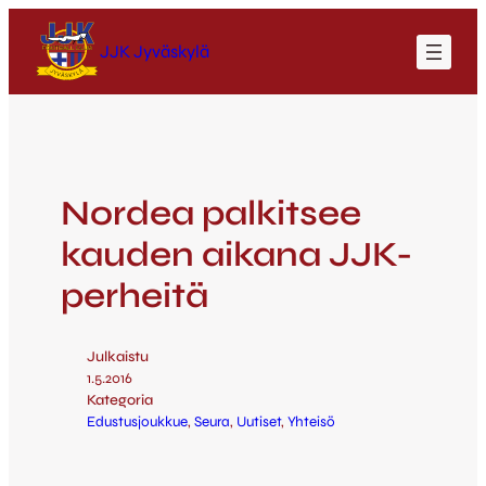
JJK Jyväskylä
Nordea palkitsee
kauden aikana JJK-
perheitä
Julkaistu
1.5.2016
Kategoria
Edustusjoukkue
, 
Seura
, 
Uutiset
, 
Yhteisö