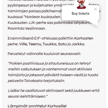
pyykinpesun ja kuljetusten ynnä muiden päivittäisten
toimintojen parissa palkitsemalla JJK Junioreista joka
kuukausi ”Nordean kuukauden JJK-perheen”.
Kuukauden JJK-perhe saa palkinnoksi lahjakortin
Ravintola Vesilinnaan.
Ensimmäisenä EIF-ottelussa palkittiin
Korhosten
perhe:
Ville, Teemu, Tuukka, Satu
ja
Jarkko
.
Perustelut valinnalle kuuluivat seuraavasti:
”Poikien positiivisuus ja sitoutuneisuus on tehnyt
meihin vaikutuksen ja vanhemmat ovat aktiivisia
toimijoita ja jaksavat päivästä toiseen viedä ja tuoda
pelureita Toivakasta harjoituksiin.
Lisäksi he osallistuvat aktiivisesti sekä joukkueen että
seuran kehittämiseen.”
Lämpimät onnittelut Korhosille!