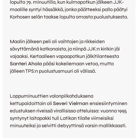
lopulta 79. minuutilla, kun kulmapotkun jälkeen JJK-
maalille syntyi hässäkkä, jonka päätteeksi pallo päätyi
Korhosen selän taakse lopulta omasta puolustuksesta.
Maalin jälkeen peli oli vaihtojen ja rikkeiden
sävyttämänä katkonaista, ja niinpä JJK:n kirikin jäi
vajaaksi. Kertaalleen vapaapotkun jälkitilanteesta
Santeri Ahola
pääsi kokeilemaan vetoa, mutta
jälleen TPS:n puolustusmuuri oli välissä.
Loppuminuuttien valonpilkahduksena
kettupaidoittain oli
Severi Vielman
ensiesiintyminen
edustuksen riveissä virallisissa otteluissa: vuonna 1995
syntynyt laitapakki tuli Latikan tilalle viimeisiksi
minuuteiksi ja selvitti debyyttinsä varsin mallikkaasti.