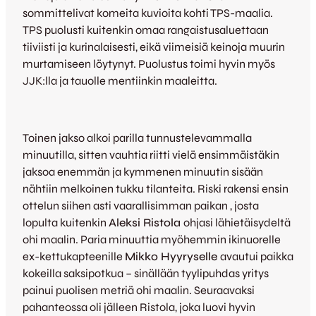
sommittelivat komeita kuvioita kohti TPS-maalia.
TPS puolusti kuitenkin omaa rangaistusaluettaan
tiiviisti ja kurinalaisesti, eikä viimeisiä keinoja muurin
murtamiseen löytynyt. Puolustus toimi hyvin myös
JJK:lla ja tauolle mentiinkin maaleitta.
Toinen jakso alkoi parilla tunnustelevammalla
minuutilla, sitten vauhtia riitti vielä ensimmäistäkin
jaksoa enemmän ja kymmenen minuutin sisään
nähtiin melkoinen tukku tilanteita. Riski rakensi ensin
ottelun siihen asti vaarallisimman paikan , josta
lopulta kuitenkin
Aleksi Ristola
ohjasi lähietäisydeltä
ohi maalin. Paria minuuttia myöhemmin ikinuorelle
ex-kettukapteenille
Mikko Hyyryselle
avautui paikka
kokeilla saksipotkua – sinällään tyylipuhdas yritys
painui puolisen metriä ohi maalin. Seuraavaksi
pahanteossa oli jälleen Ristola, joka luovi hyvin