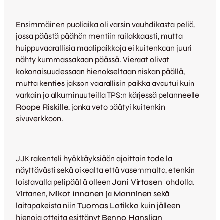
Ensimmäinen puoliaika oli varsin vauhdikasta peliä,
jossa päästä päähän mentiin railakkaasti, mutta
huippuvaarallisia maalipaikkoja ei kuitenkaan juuri
nähty kummassakaan päässä. Vieraat olivat
kokonaisuudessaan hienokseltaan niskan päällä,
mutta kenties jakson vaarallisin paikka avautui kuin
varkain jo alkuminuuteilla TPS:n kärjessä pelanneelle
Roope Riskille
, jonka veto päätyi kuitenkin
sivuverkkoon.
JJK rakenteli hyökkäyksiään ajoittain todella
näyttävästi sekä oikealta että vasemmalta, etenkin
loistavalla pelipäällä olleen
Jani Virtasen
johdolla.
Virtanen,
Mikot Innanen
ja
Manninen
sekä
laitapakeista niin
Tuomas Latikka
kuin jälleen
hienoja otteita esittänyt
Benno Hanslian