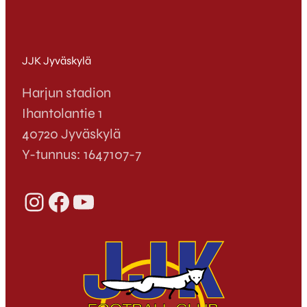
JJK Jyväskylä
Harjun stadion
Ihantolantie 1
40720 Jyväskylä
Y-tunnus: 1647107-7
Instagram
Facebook
YouTube