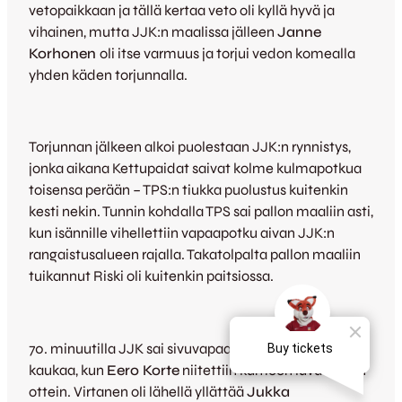
vetopaikkaan ja tällä kertaa veto oli kyllä hyvä ja
vihainen, mutta JJK:n maalissa jälleen
Janne
Korhonen
oli itse varmuus ja torjui vedon komealla
yhden käden torjunnalla.
Torjunnan jälkeen alkoi puolestaan JJK:n rynnistys,
jonka aikana Kettupaidat saivat kolme kulmapotkua
toisensa perään – TPS:n tiukka puolustus kuitenkin
kesti nekin. Tunnin kohdalla TPS sai pallon maaliin asti,
kun isännille vihellettiin vapaapotku aivan JJK:n
rangaistusalueen rajalla. Takatolpalta pallon maaliin
tuikannut Riski oli kuitenkin paitsiossa.
70. minuutilla JJK sai sivuvapaapotkun verrattain
kaukaa, kun
Eero Korte
niitettiin kumoon luvattomin
ottein. Virtanen oli lähellä yllättää
Jukka