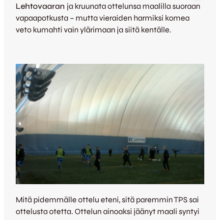
Lehtovaaran
ja kruunata ottelunsa maalilla suoraan
vapaapotkusta – mutta vieraiden harmiksi komea
veto kumahti vain ylärimaan ja siitä kentälle.
Mitä pidemmälle ottelu eteni, sitä paremmin TPS sai
ottelusta otetta. Ottelun ainoaksi jäänyt maali syntyi