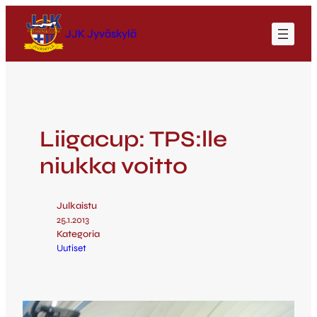
JJK Jyväskylä
Liigacup: TPS:lle
niukka voitto
Julkaistu
25.1.2013
Kategoria
Uutiset