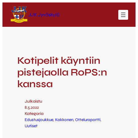
JJK Jyväskylä
Kotipelit käyntiin
pistejaolla RoPS:n
kanssa
Julkaistu
8.5.2022
Kategoria
Edustusjoukkue
, 
Kakkonen
, 
Otteluraportti
, 
Uutiset