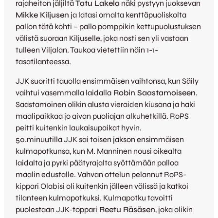
rajaheiton jäljiltä
Tatu Lakela
näki pystyyn juoksevan
Mikke Kiljusen
ja latasi omalta kenttäpuoliskolta
pallon tätä kohti – pallo pomppikin kettupuolustuksen
välistä suoraan Kiljuselle, joka nosti sen yli vastaan
tulleen Viljalan. Taukoa vietettiin näin 1-1-
tasatilanteessa.
JJK suoritti tauolla ensimmäisen vaihtonsa, kun Säily
vaihtui vasemmalla laidalla
Robin Saastamoiseen
.
Saastamoinen olikin alusta vieraiden kiusana ja haki
maalipaikkaa jo aivan puoliajan alkuhetkillä. RoPS
peitti kuitenkin laukaisupaikat hyvin.
50.minuutilla JJK sai toisen jakson ensimmäisen
kulmapotkunsa, kun M. Manninen nousi oikealta
laidalta ja pyrki päätyrajalta syöttämään palloa
maalin edustalle. Vahvan ottelun pelannut RoPS-
kippari Olabisi oli kuitenkin jälleen välissä ja katkoi
tilanteen kulmapotkuksi. Kulmapotku tavoitti
puolestaan JJK-toppari
Reetu Räsäsen
, joka olikin