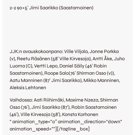
2-2 90+5′ Jimi Saarikko (Saastamoinen)
JJK:n avauskokoonpano: Ville Viljala, Jonne Porkka
(v), Reetu Räsänen (58′ Ville Kirvesoja), Antti Åke, Juho
Luoma (C), Vertti Lepo, Daniel Säily (46′ Robin
Saastamoinen), Roope Salo(76′ Shirman Osso (v)),
Aatu Manninen (87′ Jimi Saarikko), Mikko Manninen,
Aleksis Lehtonen
Vaihdossa: Aati Riihimäki, Maxime Nzeza, Shirman
Osso (76′), Jimi Saarikko (87′), Robin Saastamoinen
(46′), Ville Kirvesoja (58′), Konsta Korhonen
” animation_type=”0″ animation_direction=”down”
animation_speed=””][/tagline_box]