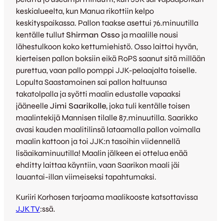
keskialueelta, kun Manua rikottiin kelpo
keskityspaikassa. Pallon taakse asettui 76.minuutilla
kentälle tullut
Shirman Osso
ja maalille nousi
lähestulkoon koko kettumiehistö. Osso laittoi hyvän,
kierteisen pallon boksiin eikä RoPS saanut sitä millään
purettua, vaan pallo pomppi JJK-pelaajalta toiselle.
Lopulta Saastamoinen sai pallon haltuunsa
takatolpalla ja syötti maalin edustalle vapaaksi
jääneelle
Jimi Saarikolle
, joka tuli kentälle toisen
maalintekijä Mannisen tilalle 87.minuutilla. Saarikko
avasi kauden maalitilinsä lataamalla pallon voimalla
maalin kattoon ja toi JJK:n tasoihin viidennellä
lisäaikaminuutilla! Maalin jälkeen ei ottelua enää
ehditty laittaa käyntiin, vaan Saarikon maali jäi
lauantai-illan viimeiseksi tapahtumaksi.
Kuriiri Korhosen tarjoama maalikooste katsottavissa
JJK TV
:ssä.