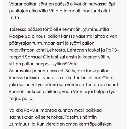
Vaaranpaikat isäntien päässä olivatkin harvassa läpi
puoliajan eikä
Ville Viljalalla
maalillaan juuri ollut
töitä.
Toisessa päässä töitä oli enemmän: 37.minuutilla
Roope Salo
nousi pallon kanssa vasenta laitaa aivan
päätyrajan tuntumaan asti ja syötti pallon
takaviistoon kohti Lehtosta. Lehtonen laukoi ja RoPS-
toppari
Samuel Olabisi
sai ensin jalkaansa väliin,
sitten pallon nappasi syliinsä Vetri.
Seuravaksi pahanteossa oli Säily, joka luovi pallon
kanssa boksiin – vastassa oli kuitenkin jälleen Olabisi,
joka sai häirittyä laituria sen verran, ettei tämä saanut
kunnon laukausta aikaan, vaan Vetrille jäi helppo työ
torjua pallo.
Vaikka RoPS ei montaa kunnon maalipaikkaa
saanutkaan, oli se tehokas. Tasoitus nähtiin
41.minuutilla, kun vieraiden oman kenttäpuoliskon