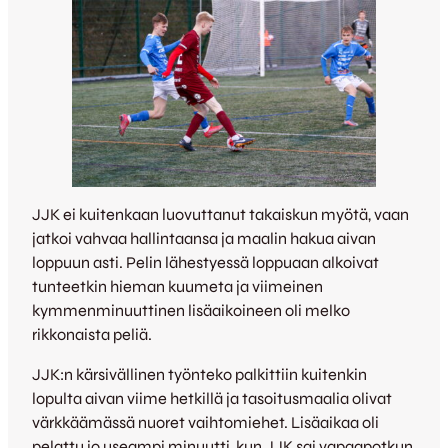
JJK ei kuitenkaan luovuttanut takaiskun myötä, vaan
jatkoi vahvaa hallintaansa ja maalin hakua aivan
loppuun asti. Pelin lähestyessä loppuaan alkoivat
tunteetkin hieman kuumeta ja viimeinen
kymmenminuuttinen lisäaikoineen oli melko
rikkonaista peliä.
JJK:n kärsivällinen työnteko palkittiin kuitenkin
lopulta aivan viime hetkillä ja tasoitusmaalia olivat
värkkäämässä nuoret vaihtomiehet. Lisäaikaa oli
pelattu jo useampi minuutti, kun JJK sai vapaapotkun