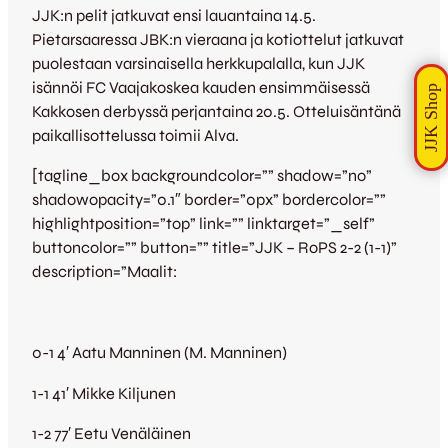
JJK:n pelit jatkuvat ensi lauantaina 14.5.
Pietarsaaressa JBK:n vieraana ja kotiottelut jatkuvat
puolestaan varsinaisella herkkupalalla, kun JJK
isännöi FC Vaajakoskea kauden ensimmäisessä
Kakkosen derbyssä perjantaina 20.5. Otteluisäntänä
paikallisottelussa toimii Alva.
[tagline_box backgroundcolor=”” shadow=”no”
shadowopacity=”0.1″ border=”0px” bordercolor=””
highlightposition=”top” link=”” linktarget=”_self”
buttoncolor=”” button=”” title=”JJK – RoPS 2-2 (1-1)”
description=”Maalit:
0-1 4′ Aatu Manninen (M. Manninen)
1-1 41′ Mikke Kiljunen
1-2 77′ Eetu Venäläinen