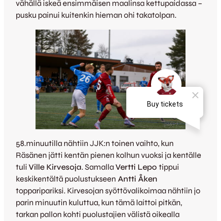
vähällä iskeä ensimmäisen maalinsa kettupaidassa –
pusku painui kuitenkin hieman ohi takatolpan.
58.minuutilla nähtiin JJK:n toinen vaihto, kun
Räsänen jätti kentän pienen kolhun vuoksi ja kentälle
tuli
Ville Kirvesoja
. Samalla
Vertti Lepo
tippui
keskikentältä puolustukseen
Antti Åken
topparipariksi. Kirvesojan syöttövalikoimaa nähtiin jo
parin minuutin kuluttua, kun tämä laittoi pitkän,
tarkan pallon kohti puolustajien välistä oikealla