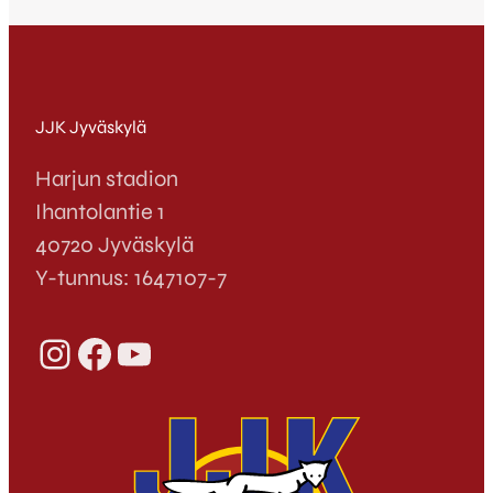
JJK Jyväskylä
Harjun stadion
Ihantolantie 1
40720 Jyväskylä
Y-tunnus: 1647107-7
Instagram
Facebook
YouTube