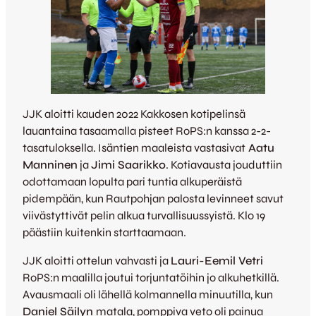
JJK aloitti kauden 2022 Kakkosen kotipelinsä
lauantaina tasaamalla pisteet RoPS:n kanssa 2-2-
tasatuloksella. Isäntien maaleista vastasivat
Aatu
Manninen
ja
Jimi Saarikko
. Kotiavausta jouduttiin
odottamaan lopulta pari tuntia alkuperäistä
pidempään, kun Rautpohjan palosta levinneet savut
viivästyttivät pelin alkua turvallisuussyistä. Klo 19
päästiin kuitenkin starttaamaan.
JJK aloitti ottelun vahvasti ja
Lauri-Eemil Vetri
RoPS:n maalilla joutui torjuntatöihin jo alkuhetkillä.
Avausmaali oli lähellä kolmannella minuutilla, kun
Daniel Säilyn
matala, pomppiva veto oli painua