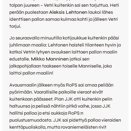
tolpan juureen – Vetri kuitenkin sai sen torjuttua. Heti
perään puolestaan
Aleksis Lehtonen
laukoi lähes
identtisen pallon samaa kulmaa kohti ja jälleen Vetri
torjui.
Jo seuraavalla minuutilla kotijoukkue kuitenkin pääsi
juhlimaan maalia: Lehtonen haisteli tilanteen hyvin ja
katkoi Vetrin lyhyen avauksen laittaen pallon maalin
edustalle.
Mikko Manninen
jatkoi sen
jalkapohjallaan taakseen toiselle Manniselle, joka
laittoi pallon maaliin!
Avausmaalin jälkeen myös RoPS sai omaa peliään
pyörimään. Vaarallisille paikoille vieraat eivät
kuitenkaan päässeet. Pian JJK otti kuitenkin pelin
haltuunsa ja pelissä nähtiin pitkä vaihe, jossa JJK
hallitsi palloa ja etsi aukkoja RoPS:n
puolustusmuodosta. JJK sai pidettyä palloa vieraiden
kenttäpuoliskolla, mutta rovaniemeläisten rivit