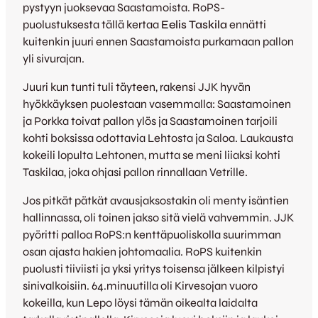
pystyyn juoksevaa Saastamoista. RoPS-
puolustuksesta tällä kertaa
Eelis Taskila
ennätti
kuitenkin juuri ennen Saastamoista purkamaan pallon
yli sivurajan.
Juuri kun tunti tuli täyteen, rakensi JJK hyvän
hyökkäyksen puolestaan vasemmalla: Saastamoinen
ja Porkka toivat pallon ylös ja Saastamoinen tarjoili
kohti boksissa odottavia Lehtosta ja Saloa. Laukausta
kokeili lopulta Lehtonen, mutta se meni liiaksi kohti
Taskilaa, joka ohjasi pallon rinnallaan Vetrille.
Jos pitkät pätkät avausjaksostakin oli menty isäntien
hallinnassa, oli toinen jakso sitä vielä vahvemmin. JJK
pyöritti palloa RoPS:n kenttäpuoliskolla suurimman
osan ajasta hakien johtomaalia. RoPS kuitenkin
puolusti tiiviisti ja yksi yritys toisensa jälkeen kilpistyi
sinivalkoisiin. 64.minuutilla oli Kirvesojan vuoro
kokeilla, kun Lepo löysi tämän oikealta laidalta