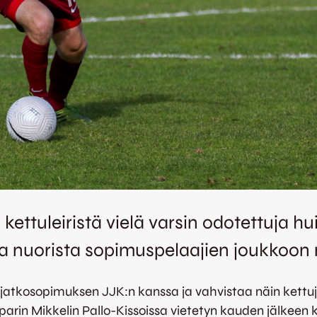
ttuleiristä vielä varsin odotettuja hui
a nuorista sopimuspelaajien joukkoon
jatkosopimuksen JJK:n kanssa ja vahvistaa näin kettuj
arin Mikkelin Pallo-Kissoissa vietetyn kauden jälkeen ka