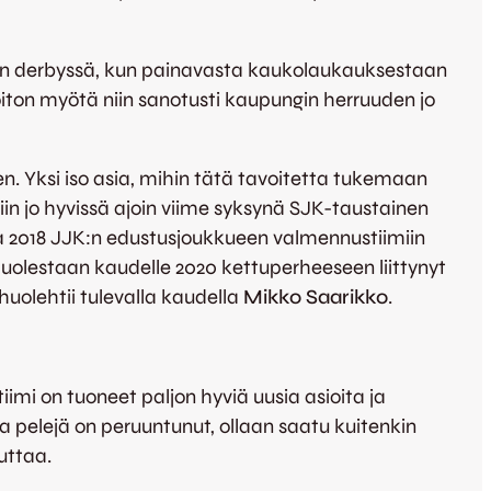
sän derbyssä, kun painavasta kaukolaukauksestaan
oiton myötä niin sanotusti kaupungin herruuden jo
n. Yksi iso asia, mihin tätä tavoitetta tukemaan
in jo hyvissä ajoin viime syksynä SJK-taustainen
a 2018 JJK:n edustusjoukkueen valmennustiimiin
puolestaan kaudelle 2020 kettuperheeseen liittynyt
uolehtii tulevalla kaudella
Mikko Saarikko
.
imi on tuoneet paljon hyviä uusia asioita ja
 pelejä on peruuntunut, ollaan saatu kuitenkin
uttaa.