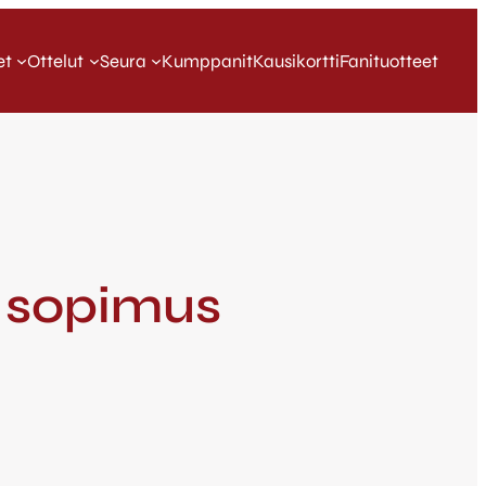
et
Ottelut
Seura
Kumppanit
Kausikortti
Fanituotteet
e sopimus