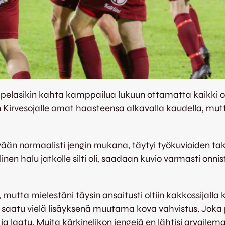
mies pelasikin kahta kamppailua lukuun ottamatta kaikk
an Kirvesojalle omat haasteensa alkavalla kaudella, mut
vään normaalisti jengin mukana, täytyi työkuvioiden ta
en halu jatkolle silti oli, saadaan kuvio varmasti on
mutta mielestäni täysin ansaitusti oltiin kakkossijalla
saatu vielä lisäyksenä muutama kova vahvistus. Joka pel
a laatu. Muita kärkinelikon jengejä en lähtisi arvailem