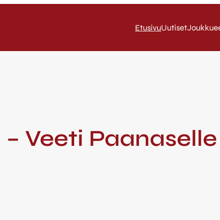
Etusivu
Uutiset
Joukkue
a – Veeti Paanasell