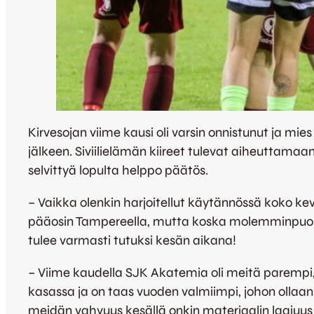
Kirvesojan viime kausi oli varsin onnistunut ja 
jälkeen. Siviilielämän kiireet tulevat aiheuttama
selvittyä lopulta helppo päätös.
– Vaikka olenkin harjoitellut käytännössä koko ke
pääosin Tampereella, mutta koska molemminpuolin
tulee varmasti tutuksi kesän aikana!
– Viime kaudella SJK Akatemia oli meitä parempi, 
kasassa ja on taas vuoden valmiimpi, johon ollaan 
meidän vahvuus kesällä onkin materiaalin laajuus j