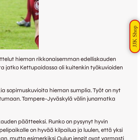
i ottelut hieman rikkonaisemman edelliskauden
ta jatko Kettupaidassa oli kuitenkin työkuvioiden
kia sopimuskuvioita hieman sumplia. Työt on nyt
nistumaan. Tampere-Jyväskylä välin junamatka
 kauden päätteeksi. Runko on pysynyt hyvin
ipaikalle on hyvää kilpailua ja luulen, että yksi
aan, mutta esimerkiksi Oulun jengit ovat varmasti