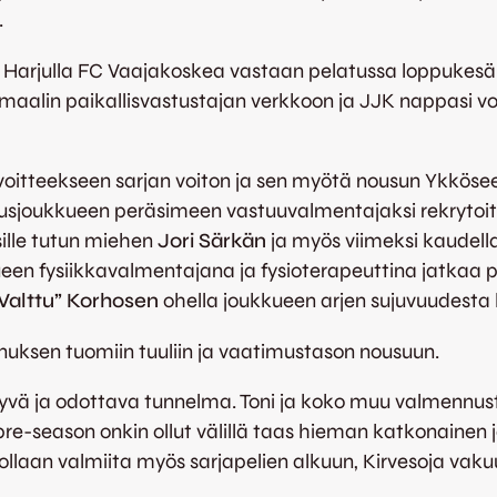
.
iin Harjulla FC Vaajakoskea vastaan pelatussa loppuke
imaalin paikallisvastustajan verkkoon ja JJK nappasi v
voitteekseen sarjan voiton ja sen myötä nousun Ykkösee
usjoukkueen peräsimeen vastuuvalmentajaksi rekrytoiti
sille tutun miehen
Jori Särkän
ja myös viimeksi kaudell
ueen fysiikkavalmentajana ja fysioterapeuttina jatkaa 
Valttu” Korhosen
ohella joukkueen arjen sujuvuudesta h
nuksen tuomiin tuuliin ja vaatimustason nousuun.
hyvä ja odottava tunnelma. Toni ja koko muu valmennusti
-season onkin ollut välillä taas hieman katkonainen ja
ollaan valmiita myös sarjapelien alkuun, Kirvesoja vaku