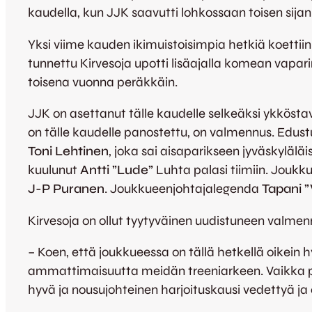
kaudella, kun JJK saavutti lohkossaan toisen sijan
Yksi viime kauden ikimuistoisimpia hetkiä koett
tunnettu Kirvesoja upotti lisäajalla komean vapar
toisena vuonna peräkkäin.
JJK on asettanut tälle kaudelle selkeäksi ykkösta
on tälle kaudelle panostettu, on valmennus. Edust
Toni Lehtinen
, joka sai aisaparikseen jyväskyläläi
kuulunut
Antti ”Lude”
Luhta palasi tiimiin. Joukk
J-P Puranen
. Joukkueenjohtajalegenda
Tapani ”
Kirvesoja on ollut tyytyväinen uudistuneen valmen
– Koen, että joukkueessa on tällä hetkellä oikein 
ammattimaisuutta meidän treeniarkeen. Vaikka pre
hyvä ja nousujohteinen harjoituskausi vedettyä ja 