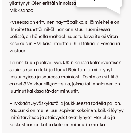
yllättynyt. Olen erittäin innoissani mahdollisuudesta,
Mikk sanoo.
Kyseessä on erityinen näyttöpaikka, sillä miehelle on
ilmoitettu, että mikäli hän onnistuu huomisessa
pelissä, on hänellä mahdollisuus tulla valituksi Viron
kesäkuisiin EM-karsintaotteluihin Italiaa ja Färsaaria
vastaan.
Tammikuun puolivälissä JJK:n kanssa kolmevuotisen
sopimuksen allekirjoittanut Reintam on viihtynyt
kaupungissa ja seurassa mainiosti. Toistaiseksi tilillä
on neljä Veikkausliigaottelua, joissa tallinnalainen on
luutinut kaikissa täydet minuutit.
– Tykkään Jyväskylästä ja joukkueesta todella paljon.
Kaupunki on mulle juuri sopivan kokoinen, kaikki löytyy
mitä tarvitsee ja etäisyydet ovat lyhyet. Harjulle ja
keskustaan on kotoa kolmen minuutin matka.