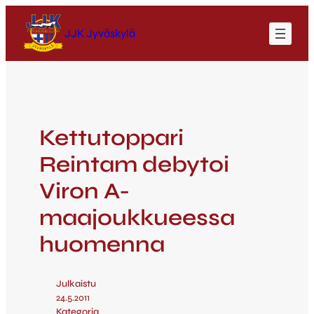
JJK Jyväskylä
Kettutoppari
Reintam debytoi
Viron A-
maajoukkueessa
huomenna
Julkaistu
24.5.2011
Kategoria