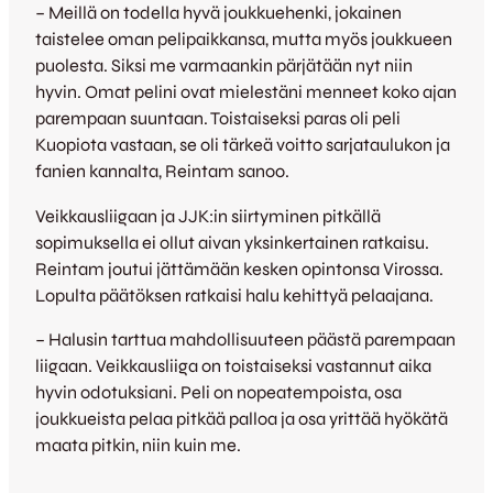
– Meillä on todella hyvä joukkuehenki, jokainen
taistelee oman pelipaikkansa, mutta myös joukkueen
puolesta. Siksi me varmaankin pärjätään nyt niin
hyvin. Omat pelini ovat mielestäni menneet koko ajan
parempaan suuntaan. Toistaiseksi paras oli peli
Kuopiota vastaan, se oli tärkeä voitto sarjataulukon ja
fanien kannalta, Reintam sanoo.
Veikkausliigaan ja JJK:in siirtyminen pitkällä
sopimuksella ei ollut aivan yksinkertainen ratkaisu.
Reintam joutui jättämään kesken opintonsa Virossa.
Lopulta päätöksen ratkaisi halu kehittyä pelaajana.
– Halusin tarttua mahdollisuuteen päästä parempaan
liigaan. Veikkausliiga on toistaiseksi vastannut aika
hyvin odotuksiani. Peli on nopeatempoista, osa
joukkueista pelaa pitkää palloa ja osa yrittää hyökätä
maata pitkin, niin kuin me.