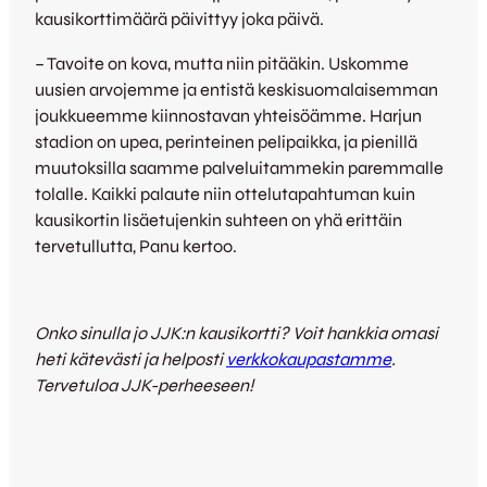
kausikorttimäärä päivittyy joka päivä.
– Tavoite on kova, mutta niin pitääkin. Uskomme
uusien arvojemme ja entistä keskisuomalaisemman
joukkueemme kiinnostavan yhteisöämme. Harjun
stadion on upea, perinteinen pelipaikka, ja pienillä
muutoksilla saamme palveluitammekin paremmalle
tolalle. Kaikki palaute niin ottelutapahtuman kuin
kausikortin lisäetujenkin suhteen on yhä erittäin
tervetullutta, Panu kertoo.
Onko sinulla jo JJK:n kausikortti? Voit hankkia omasi
heti kätevästi ja helposti
verkkokaupastamme
.
Tervetuloa JJK-perheeseen!