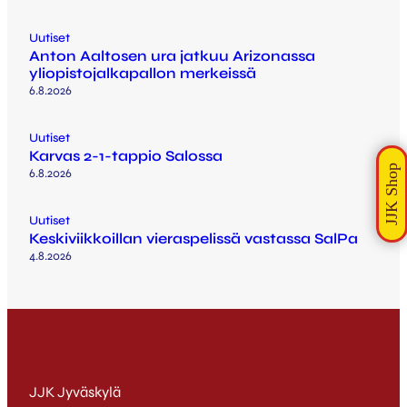
Uutiset
Anton Aaltosen ura jatkuu Arizonassa
yliopistojalkapallon merkeissä
6.8.2026
Uutiset
Karvas 2-1-tappio Salossa
6.8.2026
Uutiset
Keskiviikkoillan vieraspelissä vastassa SalPa
4.8.2026
JJK Jyväskylä