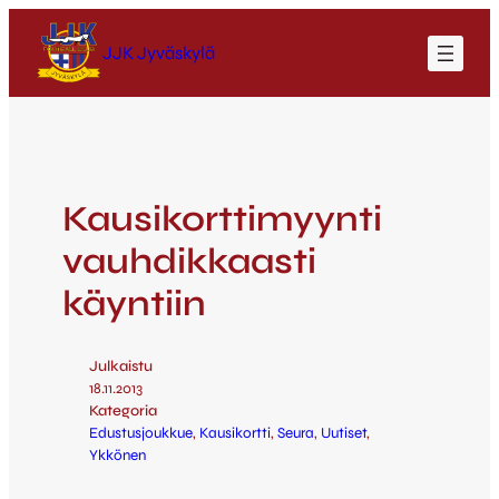
JJK Jyväskylä
Kausikorttimyynti
vauhdikkaasti
käyntiin
Julkaistu
18.11.2013
Kategoria
Edustusjoukkue
, 
Kausikortti
, 
Seura
, 
Uutiset
, 
Ykkönen