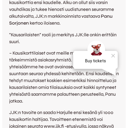
kausikorttia ensi kaudelle. Alku on ollut siis varsin
vauhdikas ja tukee hienosti uudistuneen seuramme
alkutaivalta, JJK:n markkinoinnista vastaava
Panu
Sorjonen
kertoo iloisena.
”Kausarilaisten” rooli ja merkitys JJK:lle onkin erittäin
suuri.
– Kausikorttilaiset ovat meille monella tavalla yksi
tärkeimmistä asiakasryhmistä. Merkittävänä osana
yhteisöämme he ovat avainasemassa siinä mihin
suuntaan seuraa yhdessä kehitetään. Ensi kaudellekin
tehdyt muutokset koskien esimerkiksi hinnoittelua ja
kausarilaisten omia tilaisuuksia ovat kaikki syntyneet
yhteisöstä saamamme palautteen perusteella, Panu
jatkaa.
JJK:n tavoite on saada Harjulle ensi kesänä yli 1000
kausikortin haltijaa. Tavoitteen etenemistä voi
jokainen seurata www.jjk.fi -etusivulla, jossa näkyvä