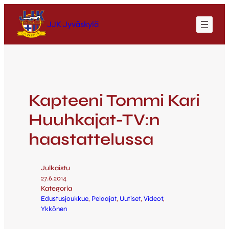
JJK Jyväskylä
Kapteeni Tommi Kari
Huuhkajat-TV:n
haastattelussa
Julkaistu
27.6.2014
Kategoria
Edustusjoukkue
, 
Pelaajat
, 
Uutiset
, 
Videot
, 
Ykkönen