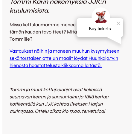
Tommi Karin näkemyksiä JJK:n
kuulumisista.
Missä kettulaumamme menee nyt? Mitkä ovat
tämän kauden tavoitteet? Mitä JJK merkitsee
Tommille?
Vastaukset näihin ja moneen muuhun kysymykseen
sekä torstaisen ottelun maalit löydät Huuhkaja.tv:n
hienosta haastattelusta klikkaamalla tästä.
Tommi ja muut kettupelaajat ovat liekeissä
seuraavan kerran jo sunnuntaina ja tällä kertaa
kotikentällä kun JJK kohtaa Ilveksen Harjun
auringossa. Ottelu alkaa klo 17:00, tervetuloa!