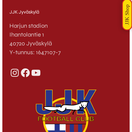
JJK Jyväskylä
Harjun stadion
Ihantolantie 1
40720 Jyväskylä
Y-tunnus: 1647107-7
Instagram
Facebook
YouTube