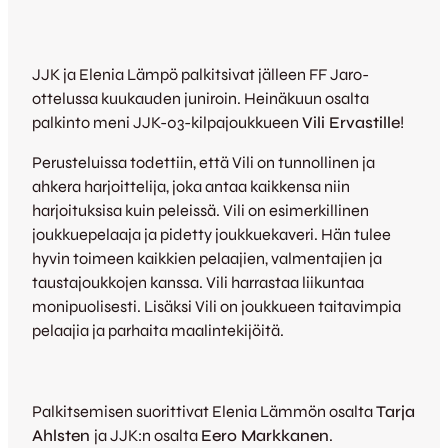
JJK ja Elenia Lämpö palkitsivat jälleen FF Jaro-
ottelussa kuukauden juniroin. Heinäkuun osalta
palkinto meni JJK-03-kilpajoukkueen
Vili Ervastille
!
Perusteluissa todettiin, että Vili on tunnollinen ja
ahkera harjoittelija, joka antaa kaikkensa niin
harjoituksisa kuin peleissä. Vili on esimerkillinen
joukkuepelaaja ja pidetty joukkuekaveri. Hän tulee
hyvin toimeen kaikkien pelaajien, valmentajien ja
taustajoukkojen kanssa. Vili harrastaa liikuntaa
monipuolisesti. Lisäksi Vili on joukkueen taitavimpia
pelaajia ja parhaita maalintekijöitä.
Palkitsemisen suorittivat Elenia Lämmön osalta
Tarja
Ahlsten
ja JJK:n osalta
Eero Markkanen
.