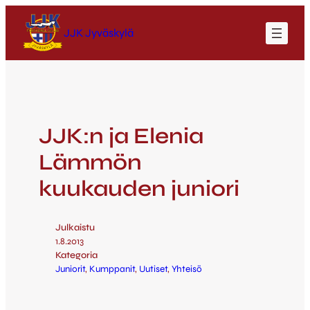
JJK Jyväskylä
JJK:n ja Elenia
Lämmön
kuukauden juniori
Julkaistu
1.8.2013
Kategoria
Juniorit
, 
Kumppanit
, 
Uutiset
, 
Yhteisö