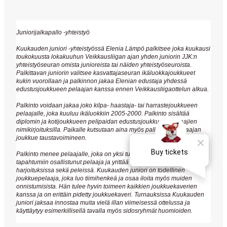
Juniorijalkapallo -yhteistyö
Kuukauden juniori -yhteistyössä Elenia Lämpö palkitsee joka kuukausi
toukokuusta lokakuuhun Veikkausliigan ajan yhden juniorin JJK:n
yhteistyöseuran omista junioreista tai näiden yhteistyöseuroista.
Palkittavan juniorin valitsee kasvattajaseuran ikäluokkajoukkueet
kukin vuorollaan ja palkinnon jakaa Elenian edustaja yhdessä
edustusjoukkueen pelaajan kanssa ennen Veikkausliigaottelun alkua.
Palkinto voidaan jakaa joko kilpa- haastaja- tai harrastejoukkueen
pelaajalle, joka kuuluu ikäluokkiin 2005-2000. Palkinto sisältää
diplomin ja kotijoukkueen pelipaidan edustusjoukkueen pelaajien
nimikirjoituksilla. Paikalle kutsutaan aina myös palkittavan pelaajan
joukkue taustavoimineen.
Palkinto menee pelaajalle, joka on yksi tunnollisemmin ikäluokan
tapahtumiin osallistunut pelaaja ja yrittää aina parhaansa
harjoituksissa sekä peleissä. Kuukauden juniori on todellinen
joukkuepelaaja, joka luo tiimihenkeä ja osaa iloita myös muiden
onnistumisista. Hän tulee hyvin toimeen kaikkien joukkuekaverien
kanssa ja on erittäin pidetty joukkuekaveri. Turnauksissa Kuukauden
juniori jaksaa innostaa muita vielä illan viimeisessä ottelussa ja
käyttäytyy esimerkillisellä tavalla myös sidosryhmät huomioiden.