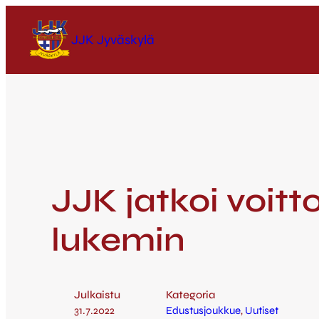
JJK Jyväskylä
JJK jatkoi voitt
lukemin
Julkaistu
Kategoria
31.7.2022
Edustusjoukkue
, 
Uutiset