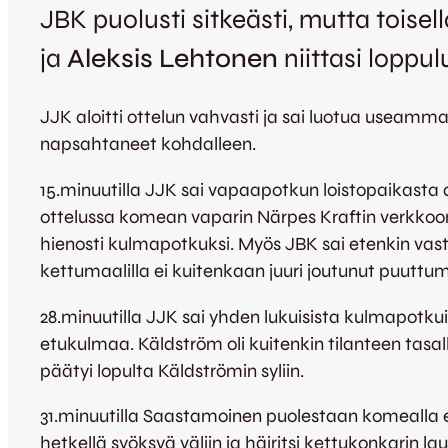
JBK puolusti sitkeästi, mutta toisel
ja
Aleksis Lehtonen
niittasi loppu
JJK aloitti ottelun vahvasti ja sai luotua useam
napsahtaneet kohdalleen.
15.minuutilla JJK sai vapaapotkun loistopaikasta
ottelussa komean vaparin Närpes Kraftin verkko
hienosti kulmapotkuksi. Myös JBK sai etenkin vast
kettumaalilla ei kuitenkaan juuri joutunut puuttum
28.minuutilla JJK sai yhden lukuisista kulmapotkui
etukulmaa. Käldström oli kuitenkin tilanteen tasall
päätyi lopulta Käldströmin syliin.
31.minuutilla Saastamoinen puolestaan komealla es
hetkellä syöksyä väliin ja häiritsi kettukonkarin lau