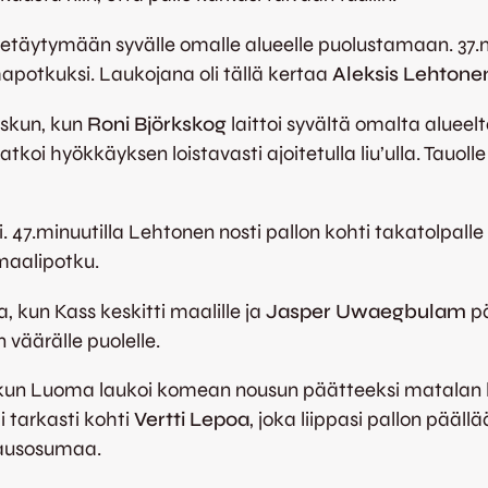
u vetäytymään syvälle omalle alueelle puolustamaan. 37.m
mapotkuksi. Laukojana oli tällä kertaa
Aleksis Lehtone
iskun, kun
Roni Björkskog
laittoi syvältä omalta alueel
katkoi hyökkäyksen loistavasti ajoitetulla liu’ulla. Tauol
äi. 47.minuutilla Lehtonen nosti pallon kohti takatolpal
maalipotku.
a, kun Kass keskitti maalille ja
Jasper Uwaegbulam
pä
 väärälle puolelle.
, kun Luoma laukoi komean nousun päätteeksi matalan 
 tarkasti kohti
Vertti Lepoa
, joka liippasi pallon pääl
avausosumaa.