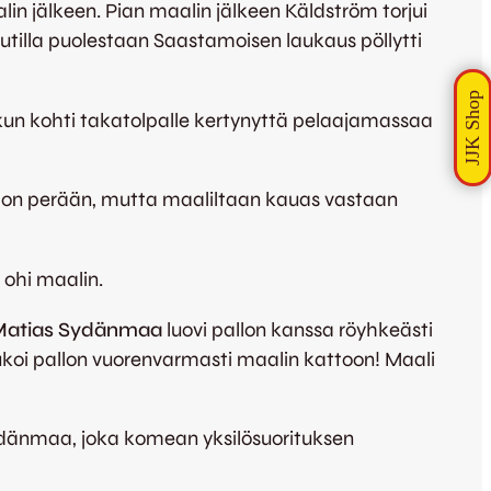
alin jälkeen. Pian maalin jälkeen Käldström torjui
tilla puolestaan Saastamoisen laukaus pöllytti
tkun kohti takatolpalle kertynyttä pelaajamassaa
llon perään, mutta maaliltaan kauas vastaan
n ohi maalin.
atias Sydänmaa
luovi pallon kanssa röyhkeästi
aukoi pallon vuorenvarmasti maalin kattoon! Maali
t Sydänmaa, joka komean yksilösuorituksen