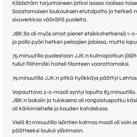
Käldström torjuntoineen jatkoi isossa roolissa toise
Saastamoisen laukauksen etutolpalta ja hetkeä my
sivuverkkoa väärältä puolelta.
JBK:lla oli myös omat pienet etsikkohetkensä 1-0
ja pallo pyöri hetken pelaajien jaloissa, mutta lop
75.minuutilla puolestaan JJK:n kulmapotkun jäljilt
tullut Riihimäki hoiteli tilanteen vaarattomaksi.
79.minuutilla JJK:n pitkä hyökkäys päättyi Lehtose
Vapauttava 2-0-maali syntyi lopulta 83.minuutilla. V
JBK:n boksiin ja tuloksena oli rangaistuspotku käs
oli kärkimiehelle jo kauden kahdeksas.
Vielä 87.minuutilla isäntien kolmas maali oli vain 
päätteeksi laukoi ylärimaan.