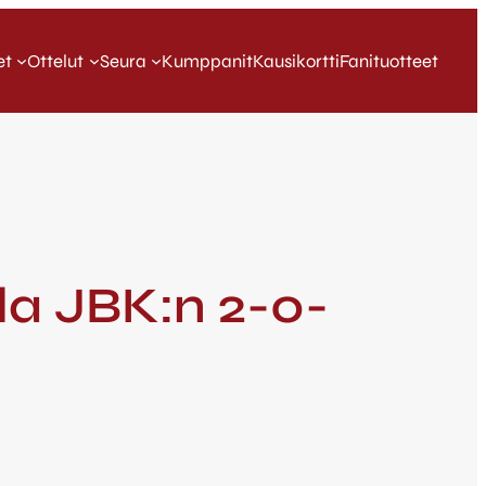
et
Ottelut
Seura
Kumppanit
Kausikortti
Fanituotteet
lla JBK:n 2-0-