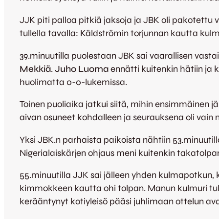
JJK piti palloa pitkiä jaksoja ja JBK oli pakotett
tullella tavalla: Käldströmin torjunnan kautta kul
39.minuutilla puolestaan JBK sai vaarallisen vasta
Mekkiä
.
Juho Luoma
ennätti kuitenkin hätiin ja 
huolimatta 0-0-lukemissa.
Toinen puoliaika jatkui siitä, mihin ensimmäinen j
aivan osuneet kohdalleen ja seurauksena oli vain 
Yksi JBK.n parhaista paikoista nähtiin 53.minuutill
Nigerialaiskärjen ohjaus meni kuitenkin takatolpan
55.minuutilla JJK sai jälleen yhden kulmapotkun
kimmokkeen kautta ohi tolpan. Manun kulmuri tuli
kerääntynyt kotiyleisö pääsi juhlimaan ottelun 