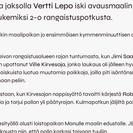
la jaksolla
Vertti Lepo
iski avausmaalin
lukemiksi 2-0 rangaistuspotkusta.
makin maalipaikan jo ensimmäisen kymmenminuuttisen ai
 aivan rangaistusalueen rajan tuntumasta, kun
Jimi Saa
on upottanut
Ville Kirvesoja
, jonka laukaus oli jälleen 
aiskuista luotua muutamia paikkoja, joilla piti isäntän
aan peliin.
staan, kun Kirvesojan nappisyöttö tavoitti kärjestä
Rob
a ja torjui pallon yli päätyrajan. Kulmapotkun jäljiltä 
ityöllä alusti loistopaikan Manulle maalin edustalle. 
kausta niin, että pallo karkasi taivaan tuuliin.