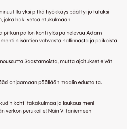
inuutilla yksi pitkä hyökkäys päättyi jo tutuksi
n
, joka haki vetoa etukulmaan.
ta pitkän pallon kohti ylös painelevaa
Adam
le mentiin isäntien vahvasta hallinnasta ja paikoista
le noussutta Saastamoista, mutta ajoitukset eivät
äsi ohjaamaan päällään maalin edustalta.
kudin kohti takakulmaa ja laukaus meni
lään verkon perukoille! Näin Viitaniemeen