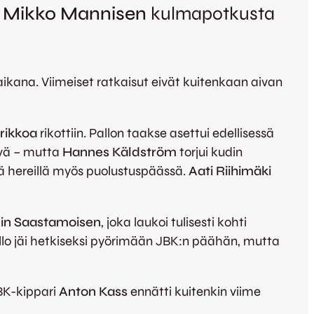
Mikko Mannisen
kulmapotkusta
kana. Viimeiset ratkaisut eivät kuitenkaan aivan
rikkoa
rikottiin. Pallon taakse asettui edellisessä
hyvä – mutta
Hannes Käldström
torjui kudin
sä hereillä myös puolustuspäässä.
Aati Riihimäki
in Saastamoisen
, joka laukoi tulisesti kohti
pallo jäi hetkiseksi pyörimään JBK:n päähän, mutta
JBK-kippari
Anton Kass
ennätti kuitenkin viime