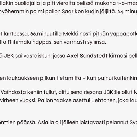
llakin puoliajalla ja piti vieraita pelissä mukana 1-0-ma
öhemmin poimi pallon Saarikon kudin jäljiltä. 64.minuu
-tilanteessa. 66.minuutilla Mekki nosti pitkän vapaapo
ulta Riihimäki nappasi sen varmasti syliinsä.
ä JBK sai vastaiskun, jossa
Axel Sandstedt
kirmasi pe
n laukaukseen pilkun tietämiltä – kuti painui kuitenki
aihdosta kehiin tullut, alituisena riesana JBK:lle ollut
M
ivirheen vuoksi. Pallon taakse asettui Lehtonen, joka l
senttien päässä. Asialla oli jälleen loistavasti pelannu