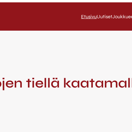
Etusivu
Uutiset
Joukkue
ojen tiellä kaatama