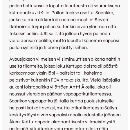
pallon haltuunsa ja lopulta tilanteesta oli seurauksena
kulmapotku JJK:lle. Pallon taakse asettui Saarikko,
jonka kulmuri oli kiertää suoraan maaliin!
Severi
Ikäheimo
torjui pallon kuitenkin aivan yläriman alta
takaisin peliin. JJK sai siitä jälleen hyvän paineen
vieraidensa maalille, mutta lopulta Ikäheimo nappasi
pallon syliinsä ja tilanne päättyi siihen.
Avausjakson viimeisen viisiminuuttisen aikana nähtiin
useita tilanteita, joissa joku Kettupaidoista oli päästä
karkaamaan yksin läpi – paitsiot tai Ikäheimo
pelastivat kuitenkin FCV:n takaiskuilta. Vielä lisäajalla
aukeni loistopaikka yllättäen
Antti Åkelle
, joka oli
noussut vieraiden päähän vapaapotkutilanteessa.
Saarikon vapaapotku jäi tällä kertaa puolustukselle
helposti katkottavaksi, mutta jatkotilanteesta Säilyn
keskitys löysi aivan vapaaksi maalin edustalle jääneen
Åken. Kettutopparin akrobaattisesta viilmeistelystä
pallo päätyi kuitenkin vain maalin katolle ja näin