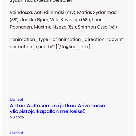
Sydänmaa), Aleksis Lehtonen
Vaihdossa: Aati Riihimäki (mv), Matias Sydänmaa
(68’), Jaakko Björn, Ville Kirvesoja (68’), Lauri
Paananen, Maxime Nzeza (82’), Shirman Osso (76’)
” animation_type=”0″ animation_direction=”down”
animation_speed=””][/tagline_box]
Uutiset
Anton Aaltosen ura jatkuu Arizonassa
yliopistojalkapallon merkeissä
6.8.2026
Uutiset