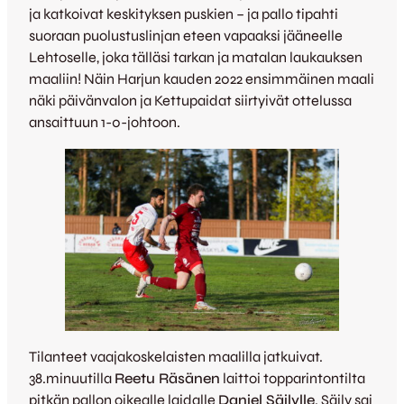
ja katkoivat keskityksen puskien – ja pallo tipahti
suoraan puolustuslinjan eteen vapaaksi jääneelle
Lehtoselle, joka tälläsi tarkan ja matalan laukauksen
maaliin! Näin Harjun kauden 2022 ensimmäinen maali
näki päivänvalon ja Kettupaidat siirtyivät ottelussa
ansaittuun 1-0-johtoon.
Tilanteet vaajakoskelaisten maalilla jatkuivat.
38.minuutilla
Reetu Räsänen
laittoi topparintontilta
pitkän pallon oikealle laidalle
Daniel Säilylle
. Säily sai