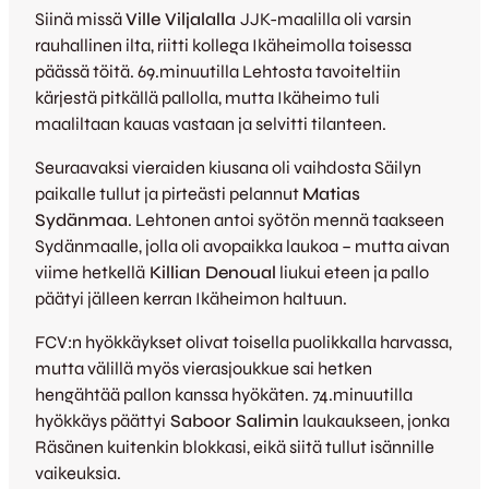
Siinä missä
Ville Viljalalla
JJK-maalilla oli varsin
rauhallinen ilta, riitti kollega Ikäheimolla toisessa
päässä töitä. 69.minuutilla Lehtosta tavoiteltiin
kärjestä pitkällä pallolla, mutta Ikäheimo tuli
maaliltaan kauas vastaan ja selvitti tilanteen.
Seuraavaksi vieraiden kiusana oli vaihdosta Säilyn
paikalle tullut ja pirteästi pelannut
Matias
Sydänmaa
. Lehtonen antoi syötön mennä taakseen
Sydänmaalle, jolla oli avopaikka laukoa – mutta aivan
viime hetkellä
Killian Denoual
liukui eteen ja pallo
päätyi jälleen kerran Ikäheimon haltuun.
FCV:n hyökkäykset olivat toisella puolikkalla harvassa,
mutta välillä myös vierasjoukkue sai hetken
hengähtää pallon kanssa hyökäten. 74.minuutilla
hyökkäys päättyi
Saboor Salimin
laukaukseen, jonka
Räsänen kuitenkin blokkasi, eikä siitä tullut isännille
vaikeuksia.