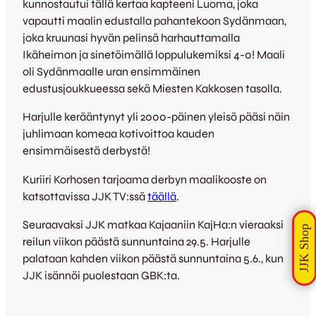
kunnostautui tällä kertaa kapteeni Luoma, joka
vapautti maalin edustalla pahantekoon Sydänmaan,
joka kruunasi hyvän pelinsä harhauttamalla
Ikäheimon ja sinetöimällä loppulukemiksi 4-0! Maali
oli Sydänmaalle uran ensimmäinen
edustusjoukkueessa sekä Miesten Kakkosen tasolla.
Harjulle kerääntynyt yli 2000-päinen yleisö pääsi näin
juhlimaan komeaa kotivoittoa kauden
ensimmäisestä derbystä!
Kuriiri Korhosen tarjoama derbyn maalikooste on
katsottavissa JJK TV:ssä
täällä
.
Seuraavaksi JJK matkaa Kajaaniin KajHa:n vieraaksi
reilun viikon päästä sunnuntaina 29.5. Harjulle
palataan kahden viikon päästä sunnuntaina 5.6., kun
JJK isännöi puolestaan GBK:ta.