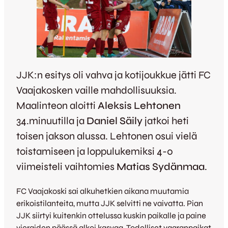
JJK:n esitys oli vahva ja kotijoukkue jätti FC
Vaajakosken vaille mahdollisuuksia.
Maalinteon aloitti
Aleksis Lehtonen
34.minuutilla ja
Daniel Säily
jatkoi heti
toisen jakson alussa. Lehtonen osui vielä
toistamiseen ja loppulukemiksi 4-0
viimeisteli vaihtomies
Matias Sydänmaa
.
FC Vaajakoski sai alkuhetkien aikana muutamia
erikoistilanteita, mutta JJK selvitti ne vaivatta. Pian
JJK siirtyi kuitenkin ottelussa kuskin paikalle ja paine
vieraiden päässä alkoi kasvaa. Todelliset vaaranpaikat