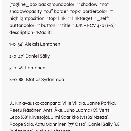
[tagline_box backgroundcolor=”” shadow=”no”
shadowopacity=”0.1″ border=”0px” bordercolor=””
highlightposition=”top” link=”” linktarget=”_self”
buttoncolor=”” button=”” title=”JJK – FCV 4-0 (1-0)”
description=”Maalit:
1-0 34′ Aleksis Lehtonen
2-0 47′ Daniel Säily
3-0 76’ Lehtonen
4-0 88’ Matias Sydänmaa
JJK:n avauskokoonpano: Ville Viljala, Jonne Porkka,
Reetu Räsänen, Antti Åke, Juho Luoma (C), Vertti
Lepo (68’ Kirvesoja), Jimi Saarikko (v) (82’ Nzeza),
Roope Salo, Aatu Manninen (77’ Osso), Daniel Säily (68’