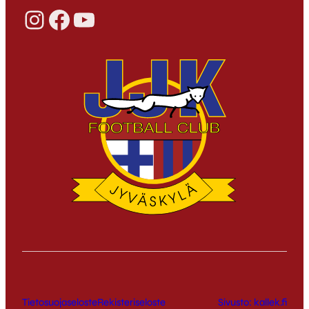
Instagram
Facebook
YouTube
Tietosuojaseloste
Rekisteriseloste
Sivusto: kallek.fi