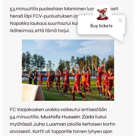
53.minuutilla puolestaan Manninen luovi komeasti
tiensä läpi FCV-puolustuksen ja vetopaikkaan.
Napakka laukaus suuntautui kuitenkin sen verran päin
Ikäheimoa, että tämä torjui.
FC Vaajakosken urakka vaikeutui entisestään
54.minuutilla.
Mustafa Hussein Zada
liukui
myöhässä
Juho Luoman
jaloille keltaisen kortin
arvoisesti. Kortti oli topparille toinen lyhyen ajan