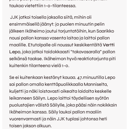
taukoa vietettiin 1-0-tilanteessa.
JJK jatkoi toisella jaksolla siitä, mihin oli
ensimmäisellä jäänyt: jo puolen minuutin pelin
jälkeen Ikäheimo joutui torjuntatöihin, kun Saarikko
nousi pallon kanssa vasenta laitaa ja laittoi pallon
maalille. Etutolpalle oli noussut keskikentältä
Vertti
Lepo
, joka jatkoi taidokkaasti “takavasaralla” pallon
selkänsä taakse. Ikäheimon hyvä reaktiotorjunta piti
kuitenkin tilanteena vielä 1-0.
Se ei kuitenkaan kestänyt kauaa. 47.minuutilla Lepo
sai pallon omalla kenttäpuolikkaalla Manniselta,
kuljetti ja näki loistavasti oikealta laidalta keskelle
leikanneen Säilyn. Lepo laittoi täydellisen syötön
puolustajien välistä Säilylle, joka pääsi näin nokikkain
Ikäheimon kanssa. Säily laukoi pallon maaliin
vuorenvarmasti ja näin JJK tuplasi johtonsa heti
toisen jakson alkuun.