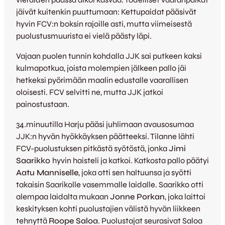
jäivät kuitenkin puuttumaan: Kettupaidat pääsivät
hyvin FCV:n boksin rajoille asti, mutta viimeisestä
puolustusmuurista ei vielä päästy läpi.
Vajaan puolen tunnin kohdalla JJK sai putkeen kaksi
kulmapotkua, joista molempien jälkeen pallo jäi
hetkeksi pyörimään maalin edustalle vaarallisen
oloisesti. FCV selvitti ne, mutta JJK jatkoi
painostustaan.
34.minuutilla Harju pääsi juhlimaan avausosumaa
JJK:n hyvän hyökkäyksen päätteeksi. Tilanne lähti
FCV-puolustuksen pitkästä syötöstä, jonka
Jimi
Saarikko
hyvin haisteli ja katkoi. Katkosta pallo päätyi
Aatu Manniselle
, joka otti sen haltuunsa ja syötti
takaisin Saarikolle vasemmalle laidalle. Saarikko otti
alempaa laidalta mukaan
Jonne Porkan
, joka laittoi
keskityksen kohti puolustajien välistä hyvän liikkeen
tehnyttä
Roope Saloa
. Puolustajat seurasivat Saloa