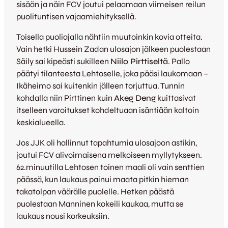
sisään ja näin FCV joutui pelaamaan viimeisen reilun
puolituntisen vajaamiehityksellä.
Toisella puoliajalla nähtiin muutoinkin kovia otteita.
Vain hetki Hussein Zadan ulosajon jälkeen puolestaan
Säily sai kipeästi sukilleen
Niilo Pirttiseltä
. Pallo
päätyi tilanteesta Lehtoselle, joka pääsi laukomaan –
Ikäheimo sai kuitenkin jälleen torjuttua. Tunnin
kohdalla niin Pirttinen kuin
Akeg Deng
kuittasivat
itselleen varoitukset kohdeltuaan isäntiään kaltoin
keskialueella.
Jos JJK oli hallinnut tapahtumia ulosajoon astikin,
joutui FCV alivoimaisena melkoiseen myllytykseen.
62.minuutilla Lehtosen toinen maali oli vain senttien
päässä, kun laukaus painui maata pitkin hieman
takatolpan väärälle puolelle. Hetken päästä
puolestaan Manninen kokeili kaukaa, mutta se
laukaus nousi korkeuksiin.