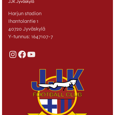
JJK Jyväskylä
Harjun stadion
Ihantolantie 1
40720 Jyväskylä
Y-tunnus: 1647107-7
Instagram
Facebook
YouTube