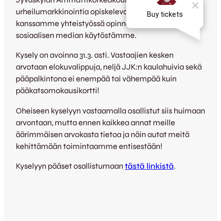
urheilumarkkinointia opiskeleva
Antti Ojanen
tekee
kanssamme yhteistyössä opinnäytetyötään
sosiaalisen median käytöstämme.
Kysely on avoinna 31.3. asti. Vastaajien kesken
arvotaan elokuvalippuja, neljä JJK:n kaulahuivia sekä
pääpalkintona ei enempää tai vähempää kuin
pääkatsomokausikortti!
Oheiseen kyselyyn vastaamalla osallistut siis huimaan
arvontaan, mutta ennen kaikkea annat meille
äärimmäisen arvokasta tietoa ja näin autat meitä
kehittämään toimintaamme entisestään!
Kyselyyn pääset osallistumaan
tästä linkistä
.