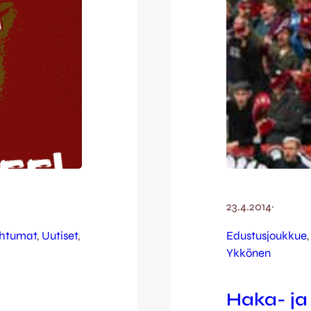
23.4.2014
·
htumat
, 
Uutiset
, 
Edustusjoukkue
,
Ykkönen
Haka- ja