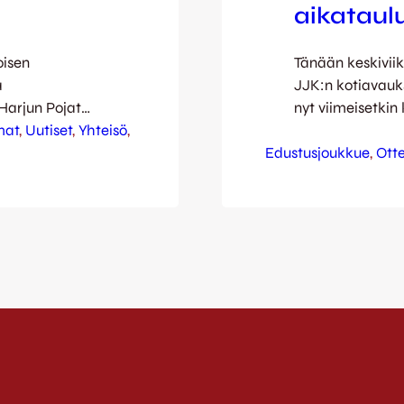
aikataul
oisen
Tänään keskiviik
a
JJK:n kotiavauks
Harjun Pojat
nyt viimeisetki
sulla joten
mat
, 
Uutiset
, 
Yhteisö
, 
verkkokaupastam
elostietä
Edustusjoukkue
hetkeä varten! 
, 
Ott
aluu Keski-
varmistunut pari
tautua sopii
[one_fourth las
last=”yes”] 1) Y
Kettujen hienon
tulevana lauant