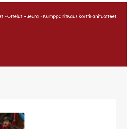
et
Ottelut
Seura
Kumppanit
Kausikortti
Fanituotteet