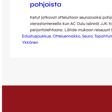
pohjoista
Ketut jatkavat otteluitaan seuraavaksi pohj
vierastantereella kun AC Oulu isännöi JJK:t
perjantaiehtoona. Lähde mukaan reissuun! 
Edustusjoukkue
järjestävät bussikuljetuksen menoopaluureis
, 
Otteluennakko
, 
Seura
, 
Tapahtu
Ykkönen
tunnelma vierasmatkalla on taattu. Lähtö n
taittamaan tapahtuu perjantaina klo 13 ja p
Suomeen tapahtuu ottelun päätyttyä. Ilmoit
sähköpostilla matkat@harjunpojat.fi.