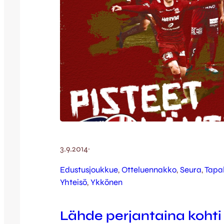
3.9.2014
·
Edustusjoukkue
, 
Otteluennakko
, 
Seura
, 
Tapa
Yhteisö
, 
Ykkönen
Lähde perjantaina kohti