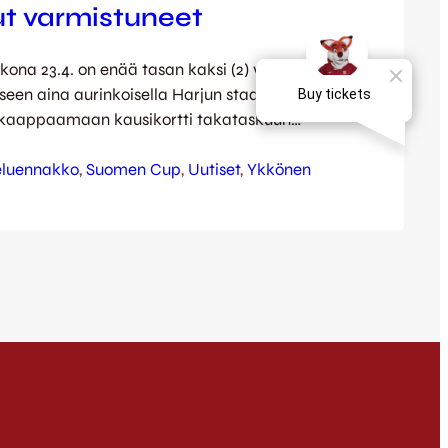
ut varmistuneet
kona 23.4. on enää tasan kaksi (2) viikkoa
een aina aurinkoisella Harjun stadionilla –
n kaappaamaan kausikortti takataskuun
me ja virittelemään kannustuslauluja h-
Kiihkeää kotiavausta odotellessa on samalla
eluennakko
, 
Suomen Cup
, 
Uutiset
, 
Ykkönen
n vierasreissun tarkka ajankohta:
t=”no”][/one_fourth] [three_fourth
kkösen avausottelu Valkeakoskella pelataan
 Suomen Cup -menestyksen takia jo
aina…