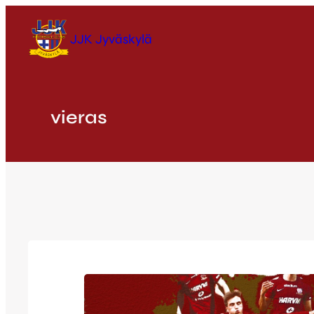
Siirry
sisältöön
JJK Jyväskylä
vieras