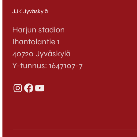
JJK Jyväskylä
Harjun stadion
Ihantolantie 1
40720 Jyväskylä
Y-tunnus: 1647107-7
Instagram
Facebook
YouTube