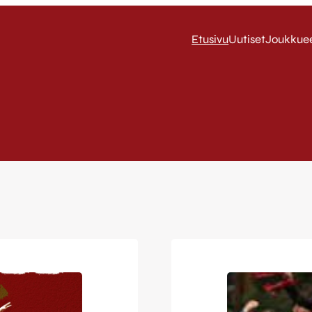
Etusivu
Uutiset
Joukkue